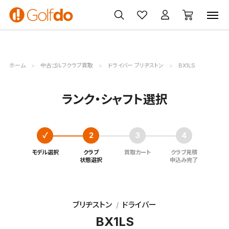
ゴルフ
ゴルフ用品
買取
クーポン
クラブ
ウェア
無料査定
一覧
ホーム
中古ゴルフクラブ買取
ドライバー ブリヂストン
BX1LS
ランク・シャフト選択
モデル選択
クラブ
買取カート
クラブ見積
状態選択
申込み完了
ブリヂストン
ドライバー
BX1LS