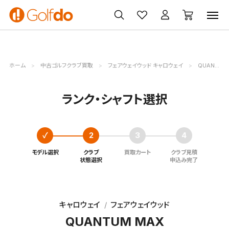
ゴルフ
ゴルフ用品
買取
クーポン
クラブ
ウェア
無料査定
一覧
ホーム
中古ゴルフクラブ買取
フェアウェイウッド キャロウェイ
QUANTUM MAX
ランク・シャフト選択
モデル選択
クラブ
買取カート
クラブ見積
状態選択
申込み完了
キャロウェイ
フェアウェイウッド
QUANTUM MAX