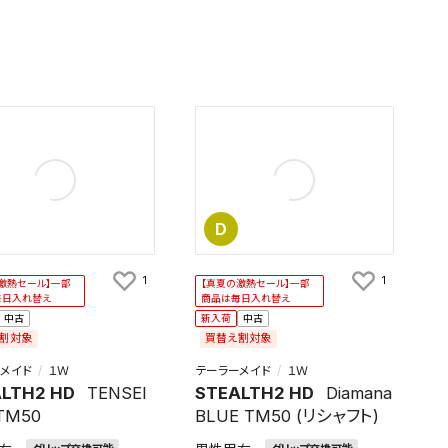
D
1
1
激熱セール】一部
【真夏の激熱セール】一部
毎日入れ替え
商品は毎日入れ替え
中古
新入荷
中古
割対象
買替え割対象
メイド
１Ｗ
テーラーメイド
１Ｗ
LTH2 HD
TENSEI
STEALTH2 HD
Diamana
TM50
BLUE TM50 (リシャフト)