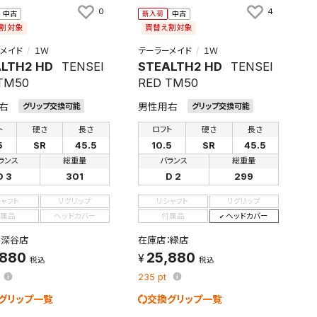
0
4
中古
新入荷
中古
割対象
買替え割対象
メイド
１Ｗ
テーラーメイド
１Ｗ
LTH2 HD
TENSEI
STEALTH2 HD
TENSEI
TM50
RED TM50
右
男性用右
グリップ交換可能
グリップ交換可能
ト
硬さ
長さ
ロフト
硬さ
長さ
5
SR
45.5
10.5
SR
45.5
ランス
総重量
バランス
総重量
D 3
301
D 2
299
シャフト
リグリップ
リシャフト
リグリップ
属品
ヘッドカバー
付属品
ヘッドカバー
：深谷店
在庫店：緑店
,880
25,880
税込
税込
235
pt
グリップ一覧
交換グリップ一覧