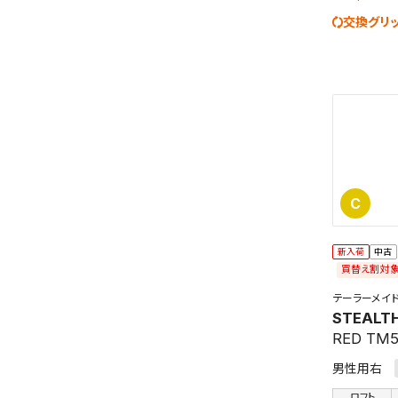
交換グリ
C
新入荷
中古
買替え割対
テーラーメイ
STEALT
RED TM
男性用右
ロフト