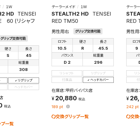
ド
１Ｗ
テーラーメイド
１Ｗ
テーラー
H2 HD
TENSEI
STEALTH2 HD
TENSEI
STEA
E 60 (リシャフ
RED TM50
RED 
男性用右
男性用
グリップ交換可能
グリップ交換可能
ロフト
硬さ
長さ
ロフ
10.5
R
45.5
9
硬さ
長さ
S
45
バランス
総重量
バ
D 2
296
総重量
308
リシャフト
リグリップ
リ
付属品
ヘッドカバー
付
ト
リグリップ
ヘッドカバー
在庫店：甲府バイパス店
在庫店
20,880
26
店
税込
0
税込
189
pt
242
pt
交換グリップ一覧
交換
ップ一覧