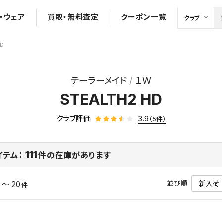
・ウェア
買取・無料査定
クーポン一覧
HD
テーラーメイド
１Ｗ
STEALTH2 HD
クラブ評価
3.9
（5件）
111
イテム：
件の在庫があります
並び順
1 ～ 20
件