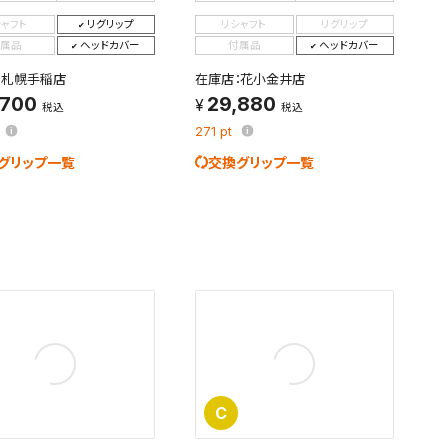
シャフト
リグリップ
リシャフト
リグリップ
す。
及びお客様
属品
ヘッドカバー
付属品
ヘッドカバー
：札幌手稲店
在庫店：花小金井店
,700
29,880
税込
税込
271
pt
条件を変更
グリップ一覧
交換グリップ一覧
C