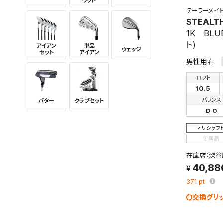
ウッド
テーラーメイ
STEALT
1K BLU
ト)
アイアン
単品
ウェッジ
セット
アイアン
男性用右
ロフト
10.5
バランス
パター
クラブセット
D 0
リシャフ
付属品
在庫店：深谷
40,88
371
pt
交換グリ