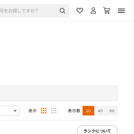
20
40
60
表示
表示数
ランクについて