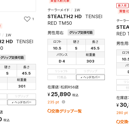
買替え割対象
新入荷
テーラーメイド
１Ｗ
買替え
STEALTH2 HD
TENSEI
1
テーラー
RED TM50
象
STEA
男性用右
グリップ交換可能
RED 
ド
１Ｗ
H2 HD
TENSEI
ロフト
硬さ
長さ
男性用
50
10.5
S
45.5
ロフ
バランス
総重量
グリップ交換可能
10.
D 4
303
バ
硬さ
長さ
リシャフト
リグリップ
S
45.5
付属品
ヘッドカバー
総重量
リ
301
在庫店：松前R56店
付
25,890
税込
リグリップ
在庫店
235
pt
ヘッドカバー
30
交換グリップ一覧
店
280
pt
0
税込
交換