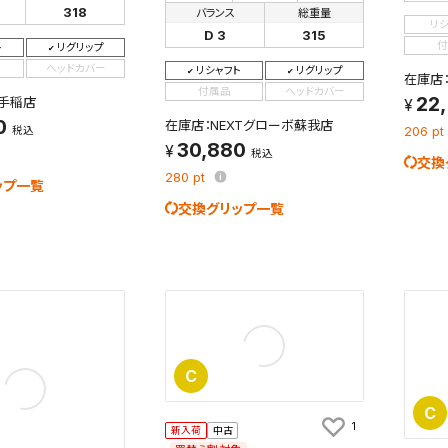
318
を保存しました。
バランス
総重量
リ
D 3
315
保存した検索条件は、マイページの「保存検索条件一覧」で確認できま
を「する」にすると、この条件に一致する商品が入荷した際に、メール
付
ト
リグリップ
ント内の「お知らせ」で通知します。
ヘッドカバー
リシャフト
リグリップ
在庫店
付属品
ヘッドカバー
22
手稲店
れた検索条件は変更できません。
0
在庫店：NEXTグローボ蘇我店
税込
206
pt
変更したい場合は、マイページの「保存検索条件一覧」から画面を表示し、
30,880
税込
保存し直してください。
交換
280
pt
ップ一覧
交換グリップ一覧
保存する
キャンセル
C
C
1
新入荷
中古