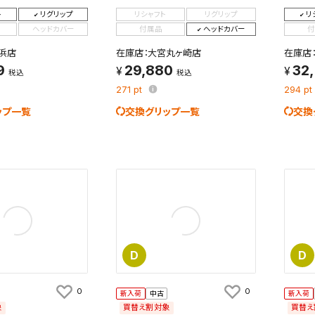
ト
リグリップ
リシャフト
リグリップ
リ
ヘッドカバー
付属品
ヘッドカバー
付
浜店
在庫店：大宮丸ヶ崎店
在庫店
9
29,880
32
税込
税込
271
pt
294
pt
ップ一覧
交換グリップ一覧
交換
D
D
0
0
新入荷
中古
新入荷
象
買替え割対象
買替え