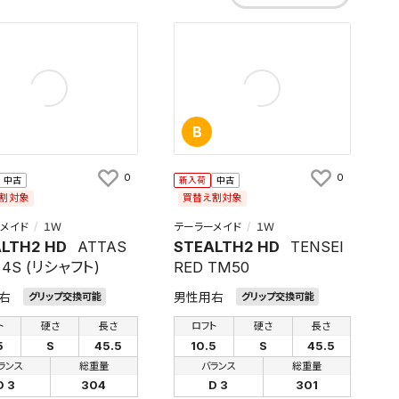
B
0
0
中古
新入荷
中古
割対象
買替え割対象
メイド
１Ｗ
テーラーメイド
１Ｗ
LTH2 HD
ATTAS
STEALTH2 HD
TENSEI
 4S (リシャフト)
RED TM50
右
男性用右
グリップ交換可能
グリップ交換可能
ト
硬さ
長さ
ロフト
硬さ
長さ
5
S
45.5
10.5
S
45.5
ランス
総重量
バランス
総重量
D 3
304
D 3
301