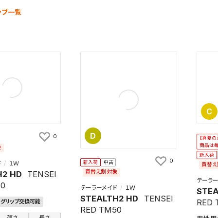
ップ一覧
C
D
0
【真夏の
商品は
象
新入荷
0
新入荷
中古
ド
１Ｗ
買替え
買替え割対象
H2 HD
TENSEI
テーラー
50
テーラーメイド
１Ｗ
STEA
STEALTH2 HD
TENSEI
RED 
グリップ交換可能
RED TM50
硬さ
長さ