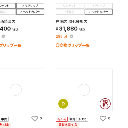
シャフト
リグリップ
リシャフト
リグリップ
属品
ヘッドカバー
付属品
ヘッドカバー
：西焼津店
在庫店：環七練馬店
,400
31,880
税込
税込
289
pt
グリップ一覧
交換グリップ一覧
D
0
0
中古
新入荷
中古
訳あり
割対象
買替え割対象