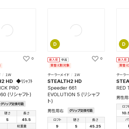
D
D
検索条件を保存
0
0
新入荷
中古
新入荷
条件をマイページ内「保存検索条件一覧」に保存します。
象
買替え割対象
買替え
商品を、毎回条件指定することなく簡単に開くことができます。
ド
１Ｗ
テーラーメイド
１Ｗ
テーラー
H2 HD
◆ﾘｼｬﾌﾄ
STEALTH2 HD
STEA
件
ICK PRO
Speeder 661
RED 
 60 (リシャフト)
EVOLUTION 5 (リシャフ
男性用
ト)
グリップ交換可能
ロフ
男性用右
グリップ交換可能
検索条件を保存
10.
硬さ
長さ
S
45.5
バ
ロフト
硬さ
長さ
9
S
45.25
総重量
知