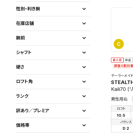
性別・利き腕
在庫店舗
腕前
C
シャフト
新入荷
中古
買替え割対
硬さ
テーラーメイ
ロフト角
STEALT
Kaili70 
ランク
男性用右
ロフト
訳あり／プレミア
10.5
バランス
価格帯
D 2