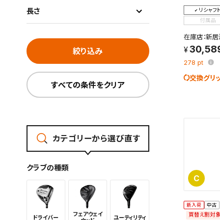
長さ
リシャフ
付属品
在庫店：新居
30,58
絞り込み
278
pt
交換グリ
すべての条件をクリア
カテゴリーから選び直す
クラブの種類
C
新入荷
中古
フェアウェイ
買替え割対
ドライバー
ユーティリ
ティ