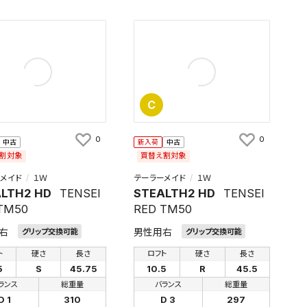
C
0
0
中古
新入荷
中古
割対象
買替え割対象
メイド
１Ｗ
テーラーメイド
１Ｗ
LTH2 HD
TENSEI
STEALTH2 HD
TENSEI
TM50
RED TM50
右
男性用右
グリップ交換可能
グリップ交換可能
ト
硬さ
長さ
ロフト
硬さ
長さ
5
S
45.75
10.5
R
45.5
ランス
総重量
バランス
総重量
D 1
310
D 3
297