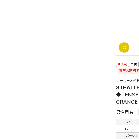
C
新入荷
中古
この検索
買替え割対
よく探す
テーラーメイ
STEALT
検索条
◆TENSE
ORANGE
男性用右
ロフト
12
バランス
新着通