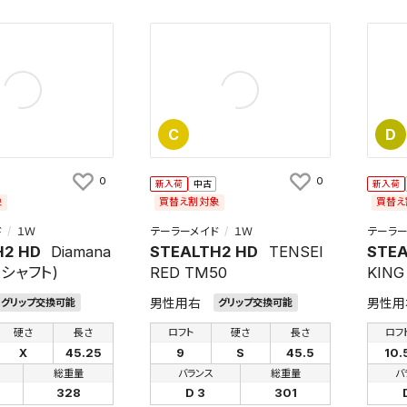
C
D
0
0
新入荷
中古
新入荷
象
買替え割対象
買替え
ド
１Ｗ
テーラーメイド
１Ｗ
テーラー
H2 HD
Diamana
STEALTH2 HD
TENSEI
STEA
(リシャフト)
RED TM50
KING
男性用右
男性用
グリップ交換可能
グリップ交換可能
硬さ
長さ
ロフト
硬さ
長さ
ロフ
X
45.25
9
S
45.5
10.
総重量
バランス
総重量
バ
328
D 3
301