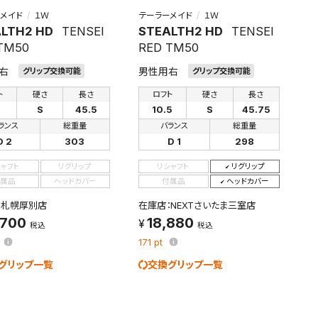
メイド
１Ｗ
テーラーメイド
１Ｗ
LTH2 HD
TENSEI
STEALTH2 HD
TENSEI
TM50
RED TM50
右
男性用右
グリップ交換可能
グリップ交換可能
ト
硬さ
長さ
ロフト
硬さ
長さ
S
45.5
10.5
S
45.75
ランス
総重量
バランス
総重量
D 2
303
D 1
298
シャフト
リグリップ
リシャフト
リグリップ
属品
ヘッドカバー
付属品
ヘッドカバー
：札幌厚別店
在庫店：NEXTさいたま三室店
,700
18,880
税込
税込
171
pt
グリップ一覧
交換グリップ一覧