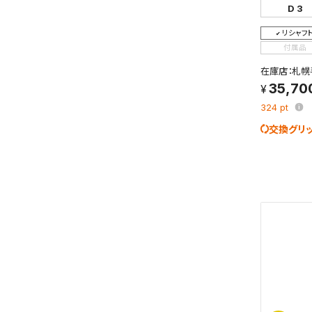
D 3
検索条件
これまで
新着通知
リシャフ
のアカウ
付属品
在庫店：札幌
保存さ
35,70
条件を
324
pt
の上、
交換グリ