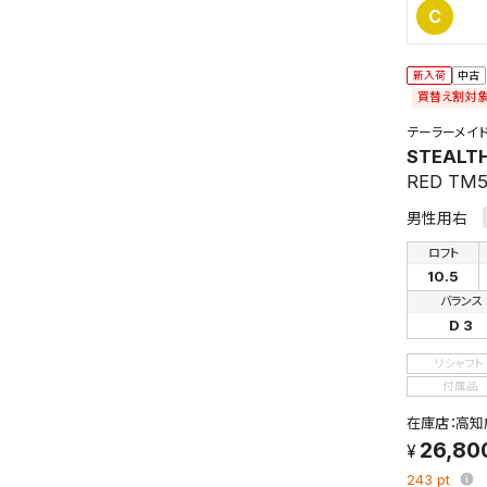
C
新入荷
中古
買替え割対
テーラーメイ
STEALT
RED TM
男性用右
ロフト
10.5
バランス
D 3
リシャフト
付属品
在庫店：高知
26,80
243
pt