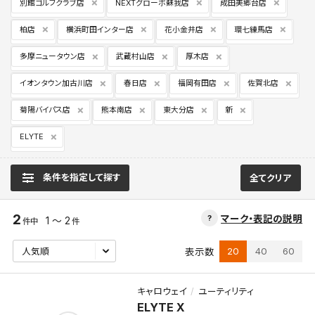
別館ゴルフクラブ店
NEXTグローボ蘇我店
成田美郷台店
柏店
横浜町田インター店
花小金井店
環七練馬店
多摩ニュータウン店
武蔵村山店
厚木店
イオンタウン加古川店
春日店
福岡有田店
佐賀北店
菊陽バイパス店
熊本南店
東大分店
新
ELYTE
条件を指定して探す
全てクリア
2
マーク・表記の説明
1 ～ 2
件中
件
20
40
60
表示数
キャロウェイ
ユーティリティ
ELYTE X