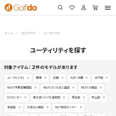
ゴルフ
ゴルフ用品
買取
クーポン
クラブ
ウェア
無料査定
一覧
ホーム
ゴルフクラブ
ユーティリティ
検索候補
キャンセル
ユーティリティを探す
2
対象アイテム：
件のモデルがあります
ユーティリティ
関東
近畿
九州・沖縄
水戸店
NEXT宇都宮鶴田店
NEXTさいたま三室店
NEXT川越店
ECセンター
新大宮バイパス浦和店
深谷店
吹上店
草加店
大宮丸ヶ崎店
NET物流センター