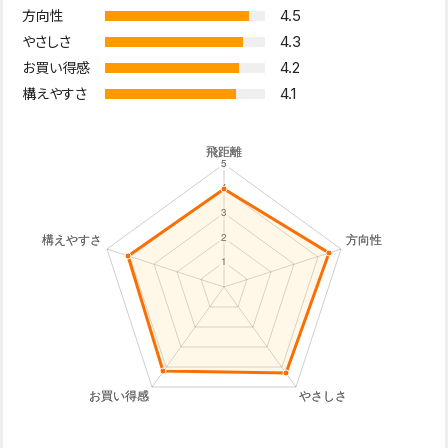
4.5
方向性
4.3
やさしさ
4.2
お買い得感
4.1
構えやすさ