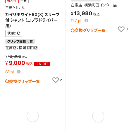
新入荷
中古
在庫店：横浜町田インター店
三菱ケミカル
13,980
カイリホワイト60(X) スリーブ
付 シャフト (コブラドライバー
127
pt
用)
0
交換グリップ一覧
C
状態：
グリップ交換可能
在庫店：福岡有田店
10,000
9,000
10% OFF
81
pt
2
交換グリップ一覧