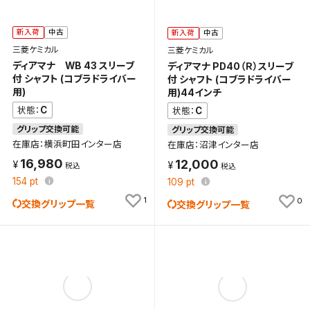
新入荷
中古
新入荷
中古
三菱ケミカル
三菱ケミカル
ディアマナ WB 43 スリーブ
ディアマナ PD40（Ｒ）スリーブ
付 シャフト (コブラドライバー
付 シャフト (コブラドライバー
用)
用)44インチ
C
C
状態：
状態：
グリップ交換可能
グリップ交換可能
在庫店：横浜町田インター店
在庫店：沼津インター店
16,980
12,000
154
pt
109
pt
1
0
交換グリップ一覧
交換グリップ一覧