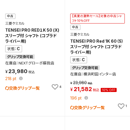
【真夏の激熱セール】対象の中古シャ
中古
フト10％OFF
三菱ケミカル
中古
TENSEI PRO RED１K 50 (X)
三菱ケミカル
スリーブ付 シャフト (コブラド
TENSEI PRO Red 1K 60（S）
ライバー用)
スリーブ付 シャフト (コブラド
C
状態：
ライバー用)
グリップ交換可能
C
状態：
在庫店：NEXTグローボ蘇我店
グリップ交換可能
23,980
在庫店：横浜町田インター店
218
pt
23,980
4
交換グリップ一覧
21,582
10% OFF
196
pt
1
交換グリップ一覧