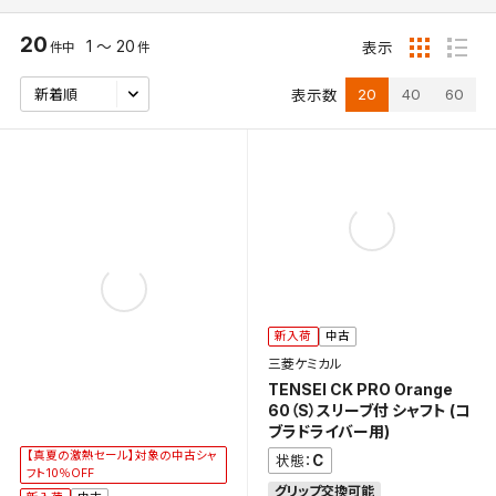
20
1 ～ 20
表示
件中
件
20
40
60
表示数
新入荷
中古
三菱ケミカル
TENSEI CK PRO Orange
60（S）スリーブ付 シャフト (コ
ブラドライバー用)
【真夏の激熱セール】対象の中古シャ
C
状態：
フト10％OFF
グリップ交換可能