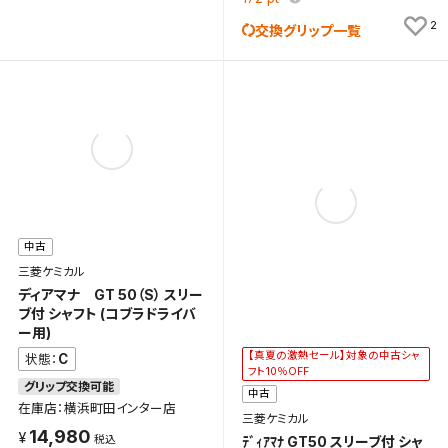
2
交換グリップ一覧
中古
三菱ケミカル
ディアマナ GT 50（S） スリー
ブ付 シャフト (コブラドライバ
ー用)
【真夏の激熱セール】対象の中古シャ
C
状態：
フト10％OFF
グリップ交換可能
中古
在庫店：横浜町田インター店
三菱ケミカル
14,980
ﾃﾞｨｱﾏﾅ GT50 スリーブ付 シャ