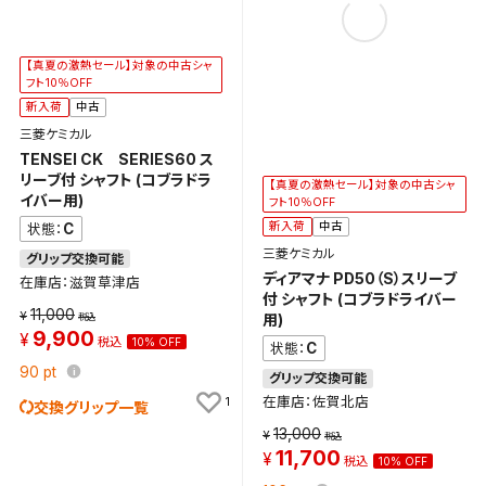
【真夏の激熱セール】対象の中古シャ
フト10％OFF
新入荷
中古
三菱ケミカル
TENSEI CK SERIES60 ス
リーブ付 シャフト (コブラドラ
【真夏の激熱セール】対象の中古シャ
イバー用)
フト10％OFF
新入荷
中古
C
状態：
三菱ケミカル
グリップ交換可能
ディアマナ PD50（S）スリーブ
在庫店：滋賀草津店
付 シャフト (コブラドライバー
11,000
用)
9,900
10% OFF
C
状態：
90
pt
グリップ交換可能
1
在庫店：佐賀北店
交換グリップ一覧
13,000
11,700
10% OFF