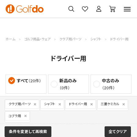
ゴルフ
ゴルフ用品
買取
クーポン
クラブ
ウェア
無料査定
一覧
ホーム
ゴルフ用品・ウェア
クラブ用パーツ
シャフト
ドライバー用
ドライバー用
すべて
新品のみ
中古のみ
（20件）
（0件）
（20件）
クラブ用パーツ
シャフト
ドライバー用
三菱ケミカル
コブラ用
条件を変更して再検索
全てクリア