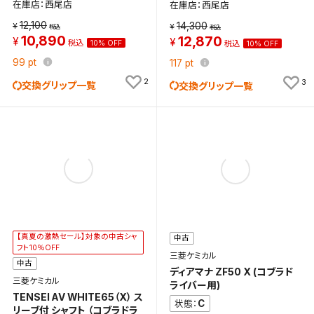
在庫店：西尾店
在庫店：西尾店
12,100
14,300
10,890
12,870
10% OFF
10% OFF
99
pt
117
pt
2
3
交換グリップ一覧
交換グリップ一覧
検索条件を保存
この検索条件をマイページ内「保存検索条件一覧」に
保存します。
よく探す商品を、毎回条件指定することなく簡単に開
【真夏の激熱セール】対象の中古シャ
中古
フト10％OFF
くことができます。
三菱ケミカル
中古
ディアマナ ZF50 X (コブラド
三菱ケミカル
ライバー用)
検索条件
TENSEI AV WHITE65（X） ス
C
状態：
リーブ付 シャフト （コブラドラ