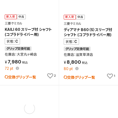
新入荷
中古
新入荷
中古
三菱ケミカル
三菱ケミカル
KAILI 60 スリーブ付 シャフト
ディアマナ B60（S）スリーブ付
(コブラドライバー用)
シャフト (コブラドライバー用)
C
C
状態：
状態：
グリップ交換可能
グリップ交換可能
在庫店：大宮丸ヶ崎店
在庫店：滋賀草津店
7,980
8,800
72
pt
80
pt
2
1
交換グリップ一覧
交換グリップ一覧