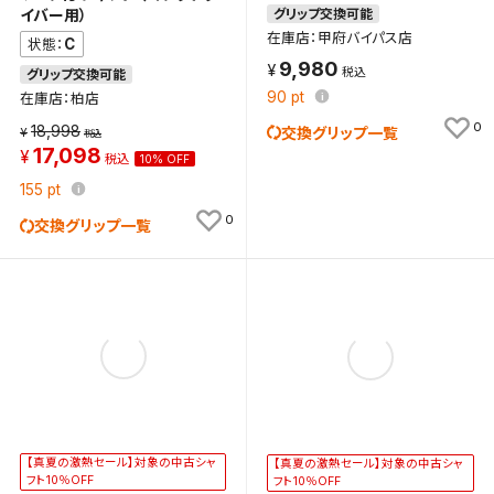
グリップ交換可能
イバー用）
在庫店：甲府バイパス店
C
状態：
検索条件を保存
9,980
グリップ交換可能
90
pt
在庫店：柏店
新着通知
検索条件を保存しました。
0
18,998
交換グリップ一覧
これまで保存した検索条件は、マイページの「保存検
17,098
10% OFF
新着通知を「する」にすると、この条件に一致する商品
索条件一覧」で確認できます。
155
pt
が入荷した際に、メール及びお客様のアカウント内の
0
交換グリップ一覧
「お知らせ」で通知します。
保存された検索条件は変更できません。
条件を変更したい場合は、マイページの「保存検索条
件一覧」から画面を表示し、条件を変更の上、保存し直
してください。
保存する
【真夏の激熱セール】対象の中古シャ
【真夏の激熱セール】対象の中古シャ
キャンセル
フト10％OFF
フト10％OFF