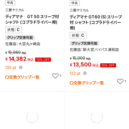
中古
中古
三菱ケミカル
三菱ケミカル
ディアマナ GT 50 スリーブ付
ディアマナ GT60（S）スリーブ
シャフト (コブラドライバー用)
付 シャフト (コブラドライバー
用)
C
状態：
C
状態：
グリップ交換可能
グリップ交換可能
在庫店：大宮丸ヶ崎店
在庫店：新大宮バイパス浦和店
15,980
15,000
14,382
10% OFF
13,500
10% OFF
130
pt
122
pt
1
交換グリップ一覧
1
交換グリップ一覧