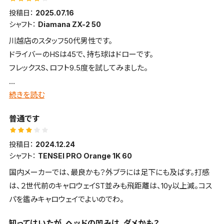
投稿日：
2025.07.16
■ 飛距離
シャフト：
Diamana ZX-2 50
中弾道で強い球が出て、キャリー・ランともに安定して270ヤード
川越店のスタッフ50代男性です。
前後。低スピンでランが伸びる印象。
ドライバーのHSは45で、持ち球はドローです。
フレックスS、ロフト9.5度を試してみました。
■ 方向性・コントロール性
LSモデルだが、フェースの直進性が高く、意図したフェード・ドロ
■全体的な感想、イメージ
続きを読む
ーも打ちやすい。
ヘッドはやさしめでスイートスポットも広めなのでスピン量に悩ん
普通です
でいる人にオススメ
■ 構えやすさ・見た目・デザインについて
アドレス時の座りが良く、スクエアに構えやすい。マットブラック仕
投稿日：
2024.12.24
■飛距離
上げが上品。
シャフト：
TENSEI PRO Orange 1K 60
使用クラブよりロースピンで飛んでいて、ランが多く出でいて飛距
国内メーカーでは、最良かも？外ブラには足下にも及ばす。打感
離が伸びた
■ 打感・打音など
は、２世代前のキャロウェイST並みも飛距離は、10y以上減。コス
芯を食ったときの打感は柔らかく、音もやや控えめで心地よい。
パを鑑みキャロウェイでよいのでわ。
■方向性・コントロール性
■ スピン・弾の強さ・弾道高さ
知ってはいたが、ヘッドの凹みは、ダメかも？