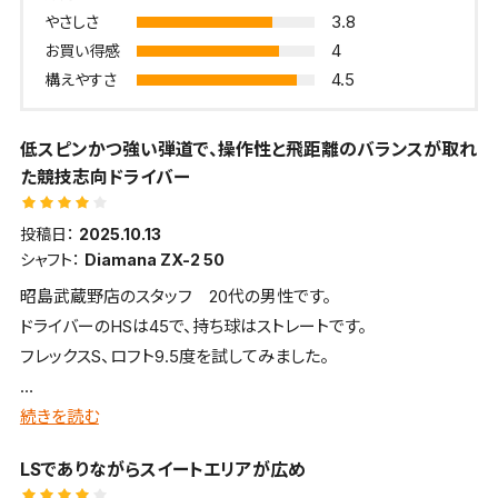
3.8
やさしさ
4
お買い得感
4.5
構えやすさ
低スピンかつ強い弾道で、操作性と飛距離のバランスが取れ
た競技志向ドライバー
投稿日：
2025.10.13
シャフト：
Diamana ZX-2 50
昭島武蔵野店のスタッフ 20代の男性です。
ドライバーのHSは45で、持ち球はストレートです。
フレックスS、ロフト9.5度を試してみました。
■ 全体的な感想、イメージ
続きを読む
操作性と飛距離性能のバランスが取れていて、競技志向のゴルフ
LSでありながらスイートエリアが広め
ァーに適しているドライバー。