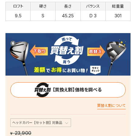
ロフト
硬さ
長さ
バランス
総重量
9.5
S
45.25
D 3
301
【買換え割】価格を調べる
買替え割について
23,900
¥