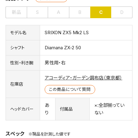
新品
S
A
B
C
D
SRIXON ZX5 Mk2 LS
モデル名
Diamana ZX-2 50
シャフト
男性用・右
性別・利き腕
アコーディア・ガーデン調布店（東京都）
在庫店
この商品について質問
あ
×:全部揃ってい
ヘッドカバー
付属品
り
ない
スペック
※現品を計測した値です