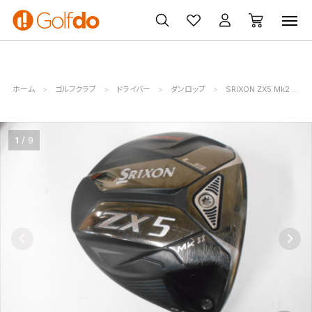
ゴルフ
ゴルフ用品
買取
クーポン
クラブ
ウェア
無料査定
一覧
ホーム
ゴルフクラブ
ドライバー
ダンロップ
SRIXON ZX5 Mk2 LS
1
9