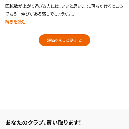
回転数が上がり過ぎる人には、いいと思います。落ちかけるところ
でもう一伸びがある感じでしょうか。
構えやすさは、特に気になりません。艶消しブラックのお陰かバカ
続きを読む
デカく見えないのかも知れません。
シャフトは色々試していますが、NXシリーズの様に少しセラミック
評価をもっと見る
ぽいフィーリングが嫌いではないのですが、グリーンだとやや逃
げる感じで、ブラックでは上がり過ぎる感じです。好みでは粘る感
じがいいので、ダイヤモンドスピーダーでしばらく使ってみようか
と思っています。
食らいつく打感がいいとかロケットボールが好みの人はZX-7mk
２を選択してもいいかと思います。
あなたのクラブ、
買い取ります！