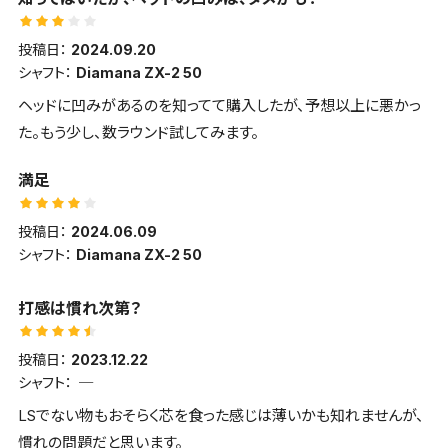
やや右に出る。ひっかけは出なそうで左ドックレックのコースは安
スピンは2200〜2500rpmで低め。弾道は中〜やや高めで強く伸
心出来そう
びる。風にも強い印象。
投稿日：
2024.09.20
シャフト：
Diamana ZX-2 50
■構えやすさ・見た目・デザインについて
ヘッドに凹みがあるのを知ってて購入したが、予想以上に悪かっ
ロースピンモデルでありながら、少しシャロ―に作られていて構
た。もう少し、数ラウンド試してみます。
えた時安心感がある
満足
■打感・打音など
やや硬めで低い音がした。
投稿日：
2024.06.09
シャフト：
Diamana ZX-2 50
■スピン・弾の強さ・弾道高さ
2000前後で中弾道の強い球。風に負けない球が打てる
打感は慣れ次第？
投稿日：
2023.12.22
シャフト：
LSでない物もおそらく芯を食った感じは薄いかも知れませんが、
慣れの問題だと思います。