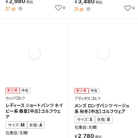
2,980
3,480
0
0
27
pt
31
pt
検索条件を保存
新入荷
中古
新入荷
中古
この検索条件をマイページ内「保存検索条件一覧」に
カッパゴルフ
アディダスゴルフ
保存します。
レディース ショートパンツ ネイ
メンズ ロングパンツ ベージュ
よく探す商品を、毎回条件指定することなく簡単に開
ビー系 春夏【中古】ゴルフウェ
系 秋冬【中古】ゴルフウェア
くことができます。
ア
S
B
サイズ：
状態：
M
A
サイズ：
状態：
在庫店：別館
検索条件
在庫店：別館
2,780