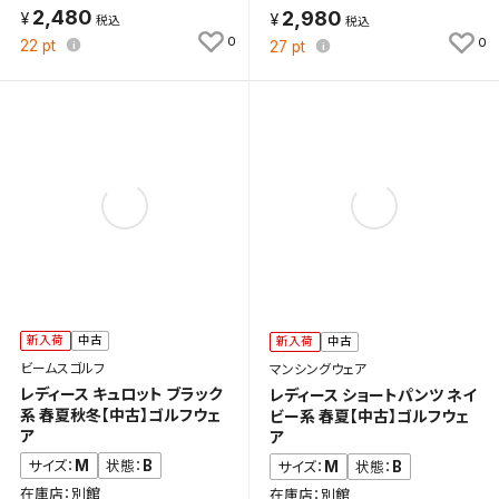
2,480
2,980
0
0
22
pt
27
pt
新入荷
中古
新入荷
中古
ビームスゴルフ
マンシングウェア
レディース キュロット ブラック
レディース ショートパンツ ネイ
系 春夏秋冬【中古】ゴルフウェ
ビー系 春夏【中古】ゴルフウェ
ア
ア
M
B
サイズ：
状態：
M
B
サイズ：
状態：
在庫店：別館
在庫店：別館