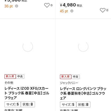
4,980
0
36
pt
0
45
pt
新入荷
中古
新入荷
中古
その他
ジャックバニー
レディース IZOD XFG/スカー
レディース ロングパンツ ブラッ
ト ブラック系 春夏【中古】ゴル
ク系 春夏秋冬【中古】ゴルフウ
フウェア
ェア
S
B
サイズ：
状態：
S
B
サイズ：
状態：
在庫店：別館
在庫店：別館