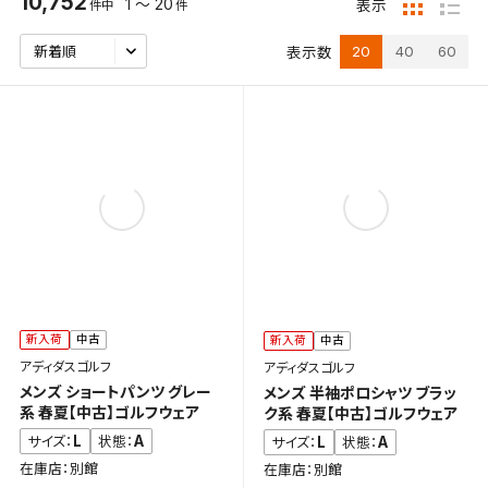
10,752
1 ～ 20
表示
件中
件
20
40
60
表示数
新入荷
中古
新入荷
中古
アディダスゴルフ
アディダスゴルフ
メンズ ショートパンツ グレー
メンズ 半袖ポロシャツ ブラッ
系 春夏【中古】ゴルフウェア
ク系 春夏【中古】ゴルフウェア
L
A
サイズ：
状態：
L
A
サイズ：
状態：
在庫店：別館
在庫店：別館