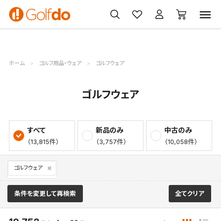
ゴルフ
ゴルフ用品
買取
クーポン
クラブ
ウェア
無料査定
一覧
ホーム
ゴルフ用品・ウェア
ゴルフウェア
ゴルフウェア
すべて
新品のみ
中古のみ
（13,815件）
（3,757件）
（10,058件）
ゴルフウェア
条件を変更して再検索
全てクリア