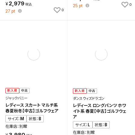
2,979
0
25
pt
0
27
pt
検索条件を保存
新着通知
検索条件を保存しました。
これまで保存した検索条件は、マイページの「保存検
新着通知を「する」にすると、この条件に一致する商品
索条件一覧」で確認できます。
が入荷した際に、メール及びお客様のアカウント内の
「お知らせ」で通知します。
保存された検索条件は変更できません。
条件を変更したい場合は、マイページの「保存検索条
新入荷
中古
新入荷
中古
件一覧」から画面を表示し、条件を変更の上、保存し直
ジャックバニー
ダンスウィズドラゴン
してください。
レディース スカート マルチ系
レディース ロングパンツ ホワ
春夏秋冬【中古】ゴルフウェア
イト系 春夏【中古】ゴルフウェ
保存する
ア
M
B
サイズ：
状態：
L
B
サイズ：
状態：
在庫店：別館
キャンセル
在庫店：別館
3,980