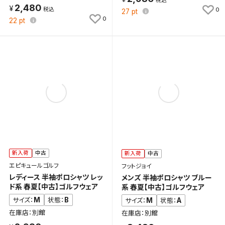
2,480
0
27
pt
0
22
pt
新入荷
中古
新入荷
中古
エピキュールゴルフ
フットジョイ
レディース 半袖ポロシャツ レッ
メンズ 半袖ポロシャツ ブルー
ド系 春夏【中古】ゴルフウェア
系 春夏【中古】ゴルフウェア
M
B
サイズ：
状態：
M
A
サイズ：
状態：
在庫店：別館
在庫店：別館