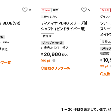
0
0
新入荷
中古
新入荷
三菱ケミカル
グラファ
B BLUE（SR）
ディアマナ PD40 スリーブ付
ツアーA
シャフト (ピンドライバー用)
スリー
メイド
状態：
C
可能
状態：
T川越店
グリップ交換可能
0
在庫店：NEXT川越店
グリッ
20,980
在庫店：
10
190
pt
ップ一覧
99
pt
交換グリップ一覧
交換
1 ～ 20 件目を表示しています。（