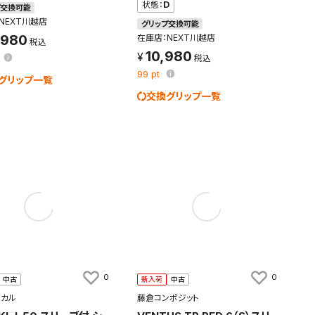
状態：
D
プ交換可能
NEXT川越店
グリップ交換可能
,980
在庫店：NEXT川越店
10,980
99
pt
グリップ一覧
交換グリップ一覧
0
0
中古
新入荷
中古
す。
及びお客様
ミカル
藤倉コンポジット