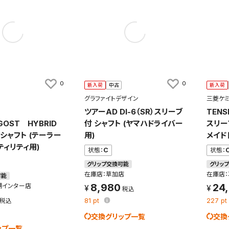
0
0
新入荷
中古
新入荷
グラファイトデザイン
三菱ケ
O
ツアーAD DI-6（SR）スリーブ
TENSE
GOST HYBRID
付 シャフト (ヤマハドライバー
スリー
シャフト (テーラー
用)
メイド
ティリティ用)
状態：
C
状態：
グリップ交換可能
グリッ
在庫店：草加店
在庫店
可能
8,980
24
湖インター店
81
pt
227
pt
交換グリップ一覧
交換
ップ一覧