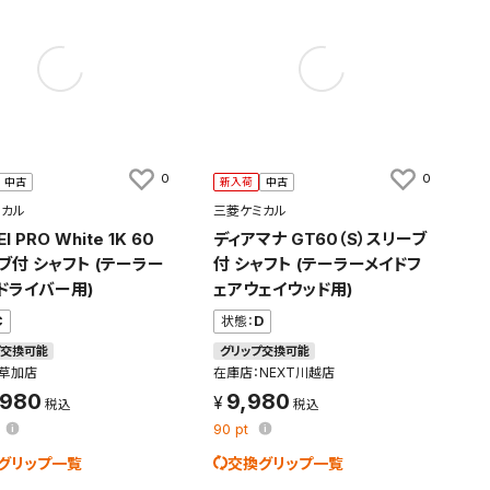
0
0
中古
新入荷
中古
ミカル
三菱ケミカル
I PRO White 1K 60
ディアマナ GT60（S）スリーブ
ブ付 シャフト (テーラー
付 シャフト (テーラーメイドフ
ドライバー用)
ェアウェイウッド用)
C
状態：
D
プ交換可能
グリップ交換可能
：草加店
在庫店：NEXT川越店
,980
9,980
90
pt
グリップ一覧
交換グリップ一覧