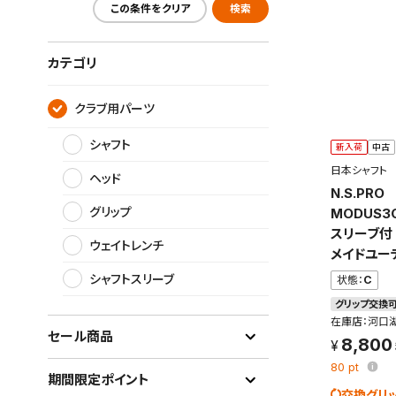
この条件をクリア
検索
カテゴリ
クラブ用パーツ
シャフト
新入荷
中古
日本シャフト
ヘッド
N.S.PR
グリップ
MODUS3
スリーブ付 
ウェイトレンチ
メイドユー
シャフトスリーブ
状態：
C
グリップ交換
在庫店：河口
セール商品
8,800
80
pt
期間限定ポイント
交換グリ