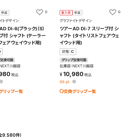
0
0
中古
新入荷
中古
イトデザイン
グラファイトデザイン
D DI-6(ブラック)（S）
ツアーAD DI-7 スリーブ付 シ
ブ付 シャフト (テーラー
ャフト (タイトリストフェアウェ
フェアウェイウッド用)
イウッド用)
D
状態：
C
プ交換可能
グリップ交換可能
NEXT川越店
在庫店：NEXT川越店
,980
10,980
99
pt
グリップ一覧
交換グリップ一覧
全9,580件）