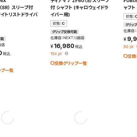
 NX
ディアマナ ZF60（S）スリーブ
FUBU
0（SR） スリーブ付
付 シャフト (キャロウェイドラ
ャフト
れた検索条件は変更できません。
タイトリストドライバ
イバー用)
状態：
変更したい場合は、マイページの「保存検索条件一覧」から画面を表示し、
状態：
C
グリッ
保存し直してください。
在庫店
グリップ交換可能
9,
在庫店：NEXT川越店
可能
保存する
16,980
南店
90
pt
0
154
pt
交換
キャンセル
交換グリップ一覧
ップ一覧