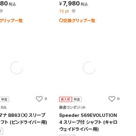
980
7,980
72
pt
グリップ一覧
交換グリップ一覧
0
0
中古
新入荷
中古
ミカル
藤倉コンポジット
マナ BB63（X）スリーブ
Speeder 569EVOLUTION
ャフト (ピンドライバー用)
4 スリーブ付 シャフト (キャロ
ウェイドライバー用)
C