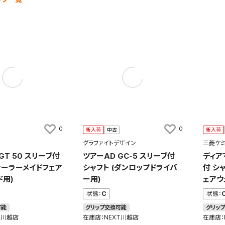
0
0
新入荷
中古
新入荷
グラファイトデザイン
三菱ケ
GT 50 スリーブ付
ツアーAD GC-5 スリーブ付
ディア
(テーラーメイドフェア
シャフト (ダンロップドライバ
付 シ
ド用)
ー用)
ェアウ
状態：
C
状態：
可能
グリップ交換可能
グリッ
T川越店
在庫店：NEXT川越店
在庫店：