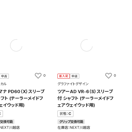
0
0
中古
新入荷
中古
ミカル
グラファイトデザイン
マナ PD60（X）スリーブ
ツアーAD VR-6（S）スリーブ
ャフト (テーラーメイドフ
付 シャフト (テーラーメイドフ
ェイウッド用)
ェアウェイウッド用)
C
状態：
C
プ交換可能
グリップ交換可能
NEXT川越店
在庫店：NEXT川越店