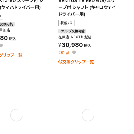
KI J-50 スリーブ付 シ
VENTUS TR RED 6（S）スリ
 (ヤマハドライバー用)
ーブ付 シャフト (キャロウェイ
ドライバー用)
C
条件を変更
状態：
C
プ交換可能
：草加店
グリップ交換可能
980
在庫店：NEXT川越店
30,980
281
pt
グリップ一覧
交換グリップ一覧