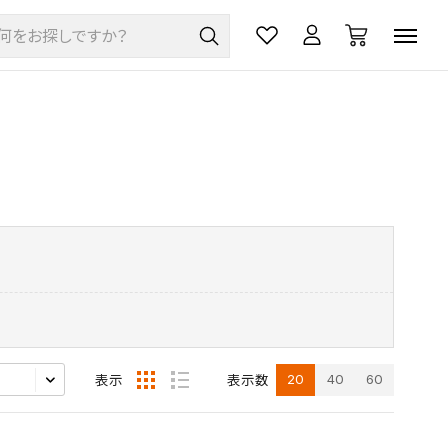
20
40
60
表示
表示数