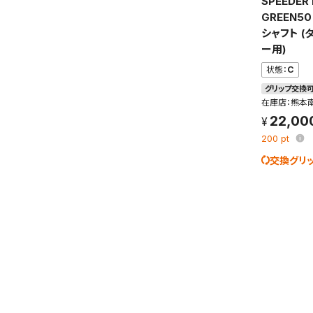
SPEEDER
GREEN5
保存さ
シャフト (
条件を
ー用)
の上、
状態：
C
グリップ交換
在庫店：熊本
22,00
200
pt
交換グリ