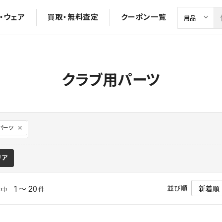
・ウェア
買取・無料査定
クーポン一覧
クラブ用パーツ
パーツ
リア
並び順
1 ～ 20
件中
件