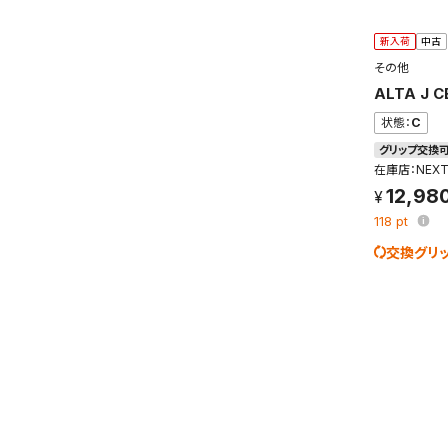
新入荷
中古
その他
ALTA J C
状態：
C
グリップ交換
在庫店：NEX
12,98
118
pt
交換グリ