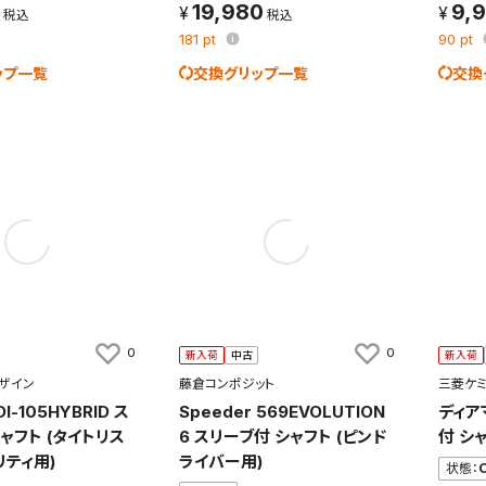
19,980
9,
181
pt
90
pt
ップ一覧
交換グリップ一覧
交換
0
0
新入荷
中古
新入荷
ザイン
藤倉コンポジット
三菱ケ
I-105HYBRID ス
Speeder 569EVOLUTION
ディア
ャフト (タイトリス
6 スリーブ付 シャフト (ピンド
付 シ
リティ用)
ライバー用)
状態：