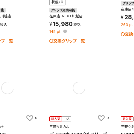
状態：
C
グリッ
在庫店：
可能
グリップ交換可能
28
T川越店
在庫店：NEXT川越店
15,980
検索条件を保存
263
pt
145
pt
交換
ップ一覧
交換グリップ一覧
条件をマイページ内「保存検索条件一覧」に保存します。
商品を、毎回条件指定することなく簡単に開くことができます。
件
検索条件を保存
知
を保存しました。
0
0
新入荷
中古
新入荷
保存した検索条件は、マイページの「保存検索条件一覧」で確認できま
を「する」にすると、この条件に一致する商品が入荷した際に、メール
ット
三菱ケミカル
三菱ケ
ント内の「お知らせ」で通知します。