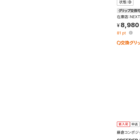
状態：
D
グリップ交換
在庫店：NEX
8,980
81
pt
交換グリ
この検索
よく探す
検索条
新着通
検索条件
新入荷
中古
これまで
新着通知
藤倉コンポジ
のアカウ