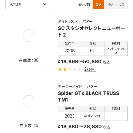
20
40
60
表示数
タイトリスト
パター
SC スタジオセレクト ニューポー
ト 2
発売年
形状
F素材
ソフトステンレ
2008
ピン
ス
36
18,898～50,880
税込
2
（6件）
テーラーメイド
パター
Spider GTx BLACK TRUSS
TM1
発売年
形状
F素材
2023
ネオマレット
14
18,880～28,880
税込