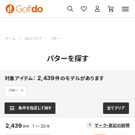
ゴルフ
ゴルフ用品
買取
クーポン
クラブ
ウェア
無料査定
一覧
ホーム
ゴルフクラブ
パター
パターを探す
2,439
対象アイテム：
件のモデルがあります
パター
条件を指定して探す
全てクリア
2,439
マーク・表記の説明
1 ～ 20
件中
件