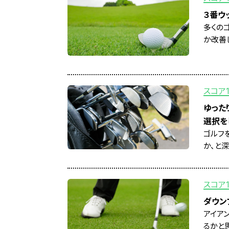
３番ウ
多くの
か改善
スコア
ゆった
選択を
ゴルフ
か、と深
スコア
ダウン
アイア
るかと思