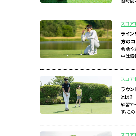
習時間
スコア
ライン
方のコ
会話や
中は情
スコア
ラウン
とは？
練習で
す。こ
スコア