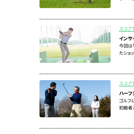
スコア
インサ
今回は
たショッ
スコア
ハーフ
ゴルフ
初級者