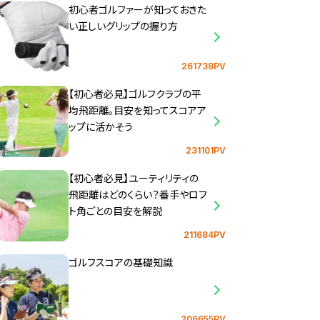
初心者ゴルファーが知っておきた
い正しいグリップの握り方
261738PV
【初心者必見】ゴルフクラブの平
均飛距離。目安を知ってスコアア
ップに活かそう
231101PV
【初心者必見】ユーティリティの
飛距離はどのくらい？番手やロフ
ト角ごとの目安を解説
211684PV
ゴルフスコアの基礎知識
206655PV