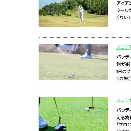
アイア
クール
くないで
スコア
パッテ
何が必
1日の
くの場合
スコア
パッテ
える為
「プロ