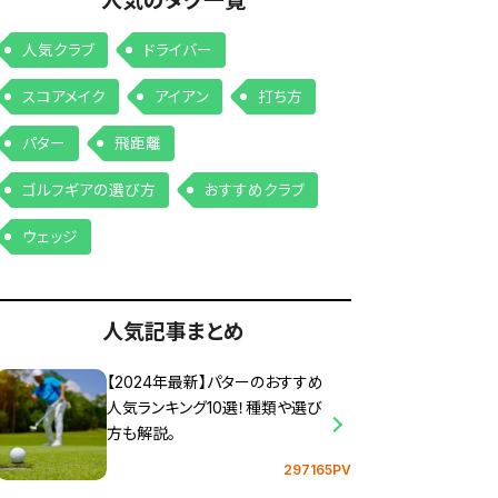
人気のタグ一覧
人気クラブ
ドライバー
スコアメイク
アイアン
打ち方
パター
飛距離
ゴルフギアの選び方
おすすめクラブ
ウェッジ
人気記事まとめ
【2024年最新】パターのおすすめ
人気ランキング10選！種類や選び
方も解説。
297165PV