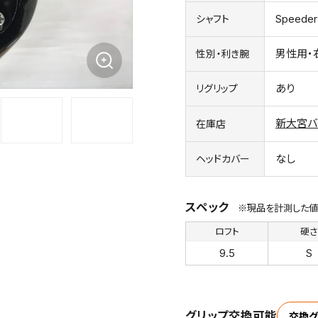
Speede
シャフト
男性用・
性別・利き腕
あり
リグリップ
新大宮バ
在庫店
なし
ヘッドカバー
スペック
※現品を計測した値
ロフト
硬
9.5
S
グリップ交換可能
交換グ