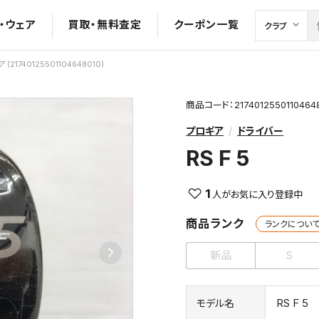
・ウェア
買取・無料査定
クーポン一覧
(21740125501104648010)
商品コード：2174012550110464
プロギア
ドライバー
RS F 5
1
商品ランク
ランクについ
新品
S
RS F 5
モデル名