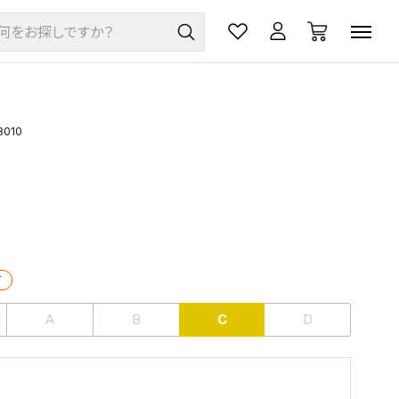
8010
て
A
B
C
D