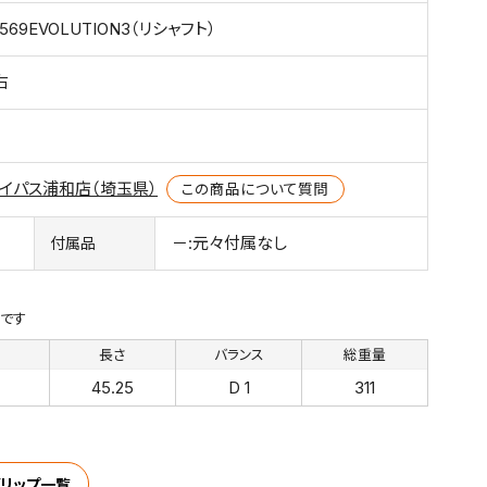
r569EVOLUTION3（リシャフト）
右
イパス浦和店（埼玉県）
この商品について質問
－:元々付属なし
付属品
です
さ
長さ
バランス
総重量
45.25
D 1
311
リップ一覧