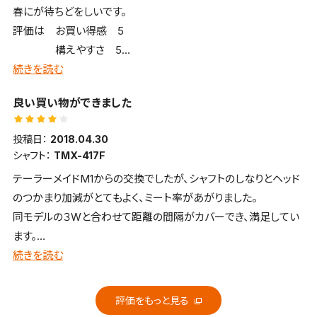
春にが待ちどをしいです。
評価は お買い得感 5
構えやすさ 5
やさしさ 1 まだ打ってません取りあえずです
続きを読む
方向性 1 まだ打ってません取りあえずです
良い買い物ができました
飛距離 1 まだ打ってません取りあえずです
春になったら再評価いたします。
投稿日：
2018.04.30
５番・７番・９番 三本購入しましたが同じ評価です。
シャフト：
TMX-417F
テーラーメイドM1からの交換でしたが、シャフトのしなりとヘッド
のつかまり加減がとてもよく、ミート率があがりました。
同モデルの３Wと合わせて距離の間隔がカバーでき、満足してい
ます。
まだ練習場でしか試していないので、現場での成功を期待しま
続きを読む
す。
評価をもっと見る