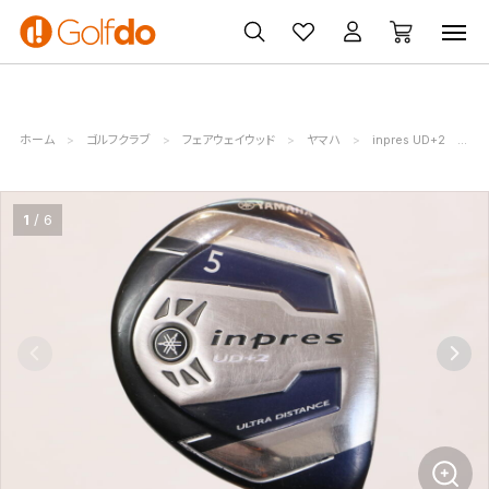
ゴルフ
ゴルフ用品
買取
クーポン
クラブ
ウェア
無料査定
一覧
ホーム
ゴルフクラブ
フェアウェイウッド
ヤマハ
inpres UD+2
ヤ
1
6