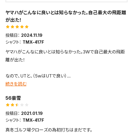
ヤマハがこんなに良いとは知らなかった。自己最大の飛距離
が出た！
投稿日：
2024.11.19
シャフト：
TMX-417F
ヤマハがこんなに良いとは知らなかった。3Wで自己最大の飛距
離が出た！
なので、UTと、（5wはUTで良い）
続きを読む
アイアン全部、ヤマハにした。inpres UD+2シリーズ。
56豪雪
全メーカーに言えるが、1Wのヘッドスピード基準に、シャフトをも
投稿日：
2021.01.19
っと柔らかいものを、デフォルトにして欲しい。
シャフト：
TMX-417F
真冬ゴルフ場クローズの為初打ちはまだです。