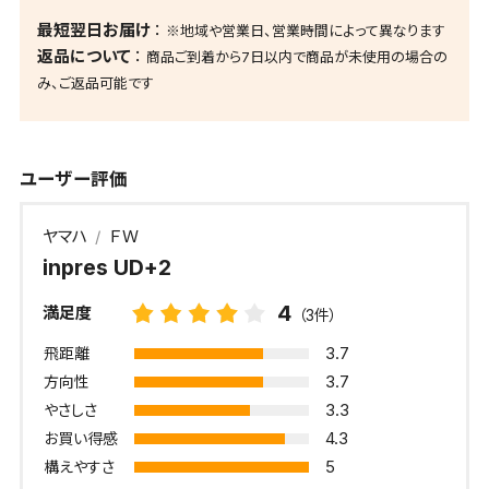
最短翌日お届け
※地域や営業日、営業時間によって異なります
返品について
商品ご到着から7日以内で商品が未使用の場合の
み、ご返品可能です
ユーザー評価
ヤマハ
ＦＷ
inpres UD+2
4
満足度
（3件）
3.7
飛距離
3.7
方向性
3.3
やさしさ
4.3
お買い得感
5
構えやすさ