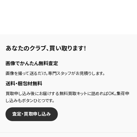
直進性が高く、曲がりにくいです。スウィング時にあまりヘッドを開
閉せずに打っていけば、目標に向かってまっすぐ飛んで行きまし
た。
■構えやすさ・見た目・デザインについて
あなたのクラブ、
買い取ります！
ヘッドは大きめですが、トップブレードが薄めなので構えにくさは
ありませんでした。
画像でかんたん無料査定
■打感・打音など
画像を撮って送るだけ。専門スタッフがお見積りします。
弾くような感覚はありますが、その中に軟らかさも感じられるの
送料・梱包材無料
で、嫌な感じはしませんでした。
買取申し込み後にお届けする無料買取キットに詰めればOK。集荷申
し込みもボタンひとつです。
■スピン・弾の強さ・弾道高さ
査定・買取申し込み
7番のロフトが26度と小さく、スピン量はやや少なめですが、グリ
ーンで止まってくれそうな弾道の高さは確保できていました。