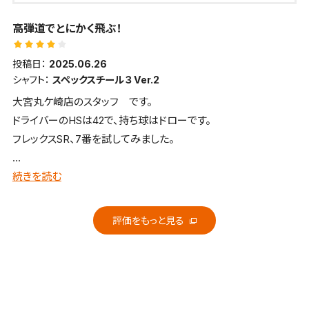
高弾道でとにかく飛ぶ！
投稿日：
2025.06.26
シャフト：
スペックスチール３ Ver.2
大宮丸ケ崎店のスタッフ です。
ドライバーのHSは42で、持ち球はドローです。
フレックスSR、7番を試してみました。
■全体的な感想、イメージ
続きを読む
とにかく飛びます！ アイアンでも飛ばしたいという方に、一度お
試しいただきたいクラブです。
評価をもっと見る
■飛距離
飛距離性能はかなり高レベルです。
■方向性・コントロール性