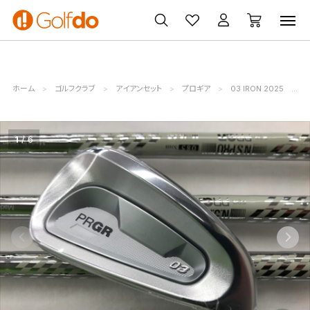
ゴルフ
ゴルフ用品
買取
クーポン
クラブ
ウェア
無料査定
一覧
ホーム
ゴルフクラブ
アイアンセット
プロギア
03 IRON 2025
プ
1
6