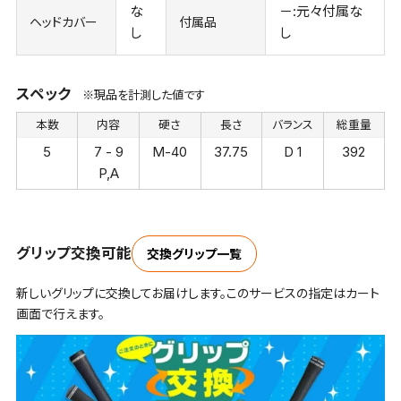
な
－:元々付属な
ヘッドカバー
付属品
し
し
スペック
※現品を計測した値です
本数
内容
硬さ
長さ
バランス
総重量
5
7 - 9
M-40
37.75
D 1
392
P,A
グリップ交換可能
交換グリップ一覧
新しいグリップに交換してお届けします。このサービスの指定はカート
画面で行えます。