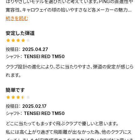
はりやさしいモデルを選びたいと考えています。PINGの直進性や
寛容性、キャロウェイの球の拾いやすさなど各メーカーの魅力的
な部分はありますが、やはりFWは飛距離のテーラーでしょみた
続きを読む
いな考えが強くステルス2にしました。歴代テーラーの初代難し
安定した弾道
く、2代目はやさしくみたいな部分に惹かれて購入しました。シャ
フトは掴まりが適度に抑えられてるNXグリーンの物にしました。
投稿日：
2025.04.27
初めて行くお店でスタッフにベタ付きされるのも嫌ですが、自分は
シャフト：
TENSEI RED TM50
ゴルフドゥの特定の店舗がメインですので、かえって顔馴染みのス
クラブ設計の進化により、芯に当たりやすさ、弾道の安定が感じら
タッフの率直なアドバイスはありがたいですね。合わない物は合
れます。
わないとしっかり言ってくれるので、自分が打ちやすく感じ、スタッ
フもデータと照らし合わせて、勧めてくれる物を買うようにしてい
簡単です
ます。そうやって買って失敗した物は今まで1回も無いですね。試
打とコースで全然違うなんて、逆に当たり前ですから、時間があ
投稿日：
2025.02.17
れば敢えて日を空けて試打するのも良いと思います。それで前回
シャフト：
TENSEI RED TM50
と同じように気持ち良く打てて尚且つ飛距離を含めたデータが出
どこに当たってもまっすぐ飛ぶクラブで優しいと思います。
るようなら買いじゃないでしょうか。お店も冷やかしではなく本気
私には高く上がり過ぎて飛距離が出なかった為、他のクラブにス
で買いたいからこそ慎重になる姿勢を見せれば、取り置きなど