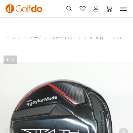
ゴルフ
ゴルフ用品
買取
クーポン
クラブ
ウェア
無料査定
一覧
ホーム
ゴルフクラブ
フェアウェイウッド
テーラーメイド
STEALTH2
1
9