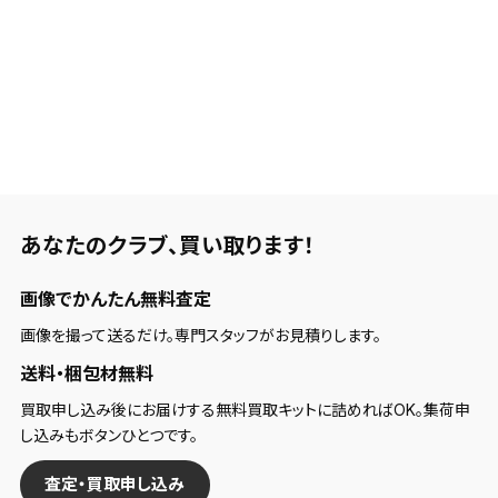
■飛距離
HLということもあり、飛距離の面では安定した飛距離というイメ
ージでした。どちらかというと、直進性重視のクラブです。
■方向性
ステルスシリーズにしては、掴まりがよく、楽に打てるクラブだと
感じました。ただ、シャフトがしっかりしているので、42~45m/sの
あなたのクラブ、
買い取ります！
ヘッドスピードは安定的に欲しいです。
画像でかんたん無料査定
■構えやすさ
構えた時、気持ちフックに入っているので、フェード・スライス傾向
画像を撮って送るだけ。専門スタッフがお見積りします。
にある方は、安心感があると思います。
送料・梱包材無料
買取申し込み後にお届けする無料買取キットに詰めればOK。集荷申
■打感
し込みもボタンひとつです。
3W/3WHLは、反発性の高い性能が搭載されており、弾きのある
査定・買取申し込み
打感を感じられます。