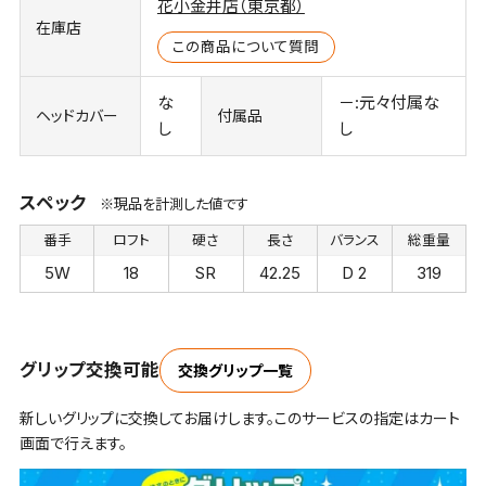
花小金井店（東京都）
在庫店
この商品について質問
な
－:元々付属な
ヘッドカバー
付属品
し
し
スペック
※現品を計測した値です
番手
ロフト
硬さ
長さ
バランス
総重量
5W
18
SR
42.25
D 2
319
グリップ交換可能
交換グリップ一覧
新しいグリップに交換してお届けします。このサービスの指定はカート
画面で行えます。