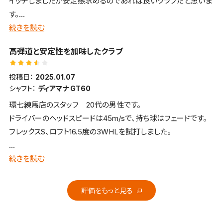
イッチしましたが安定感求めるのであれば良いクラブだと思いま
色々考慮してくれると思います。名前は伏せますが、自分の行くゴ
す。
ルフドゥはそういう店舗です。
悪くないと思います。
続きを読む
高弾道と安定性を加味したクラブ
投稿日：
2025.01.07
シャフト：
ディアマナ GT60
環七練馬店のスタッフ 20代の男性です。
ドライバーのヘッドスピードは45m/sで、持ち球はフェードです。
フレックスS、ロフト16.5度の3WHLを試打しました。
■全体的な感想
続きを読む
ドライバーでは難しいイメージがあったステルスシリーズですが、
FWはそのイメージを払拭し、HLでもあるので、弾道もしっかりと
評価をもっと見る
出すことができ、その中でも飛距離も安定して飛んでくれる、寛容
性が高いクラブだと感じました。