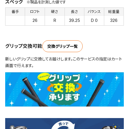
スペック
※現品を計測した値です
番手
ロフト
硬さ
長さ
バランス
総重量
26
R
39.25
D 0
326
グリップ交換可能
交換グリップ一覧
新しいグリップに交換してお届けします。このサービスの指定はカート
画面で行えます。