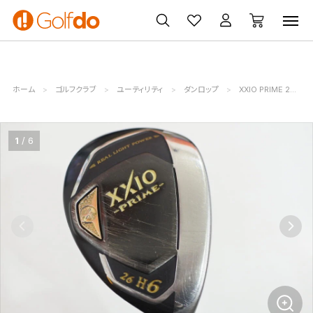
ゴルフ
ゴルフ用品
買取
クーポン
クラブ
ウェア
無料査定
一覧
ホーム
ゴルフクラブ
ユーティリティ
ダンロップ
XXIO PRIME 2019
1
6