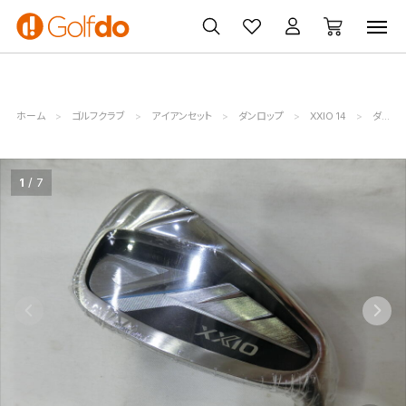
ゴルフ
ゴルフ用品
買取
クーポン
クラブ
ウェア
無料査定
一覧
ホーム
ゴルフクラブ
アイアンセット
ダンロップ
XXIO 14
ダンロップ (20761224501130709004)
1
7