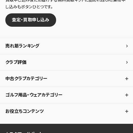
打感については弾くんですけど硬いわけではありません。飛び系
し込みもボタンひとつです。
の中では柔らかいほうではないかと思います。
査定・買取申し込み
打音も打感ともマッチングが高く、バランスはとれていると思いま
す。
売れ筋ランキング
■スピン・弾の強さ・弾道高さ
サイドスピンは少ないです、結果方向性が安定します。ですが自分
クラブ評価
の打ち方もありますが、バックスピンも少な目でした。止めるには
弾の高さが必要となりますが、高さを少し出せませんでした。
中古クラブカテゴリー
弾の強さはしっかりあります。初速は出ている方です。
ゴルフ用品・ウェアカテゴリー
お役立ちコンテンツ