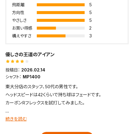
5
飛距離
5
方向性
5
やさしさ
2
お買い得感
3
構えやすさ
優しさの王道のアイアン
投稿日：
2026.02.14
シャフト：
MP1400
東大分店のスタッフ、50代の男性です。
ヘッドスピードは42くらいで持ち球はフェードです。
カーボンRフレックスを試打してみました。
■全体的な感想、イメージ
続きを読む
しっかり弾いて飛ばすアイアンです。ゼクシオの流れをしっかり受