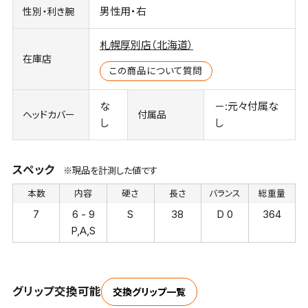
男性用・右
性別・利き腕
札幌厚別店（北海道）
在庫店
この商品について質問
な
－:元々付属な
ヘッドカバー
付属品
し
し
スペック
※現品を計測した値です
本数
内容
硬さ
長さ
バランス
総重量
7
6 - 9
S
38
D 0
364
P,A,S
グリップ交換可能
交換グリップ一覧