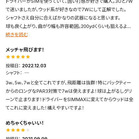
ドライバーがSIMを使っていて、固い打感が好きで購入。3Uと7W
■飛距離
で迷いましたが、ウッド系が好きなので7Wにして正解でした。
しっかりとミートできれば、楽に飛距離を確保できた印象
■打感
シャフトさえ自分に合えばかなりの武器になると思います。
ウッドが得意な方は、とてもおススメです。
たわみも感じつつ、反発性もあるので、万人受けのあるクラブの
球も良く上がり、曲がり幅も許容範囲。200ydくらいも狙えるよう
印象でした。
になりました！
続きを読む
■方向性
ユーティリティで球が上がらない人には、オススメのクラブと思い
特に大きなブレはなかったが、初中級者向けのクラブだと思いま
メッチャ飛びます！
ます。
す。
優しさがとてもあるというよりかは、低重心に設計されているの
投稿日：
2022.12.03
で、球がしっかりと上がってくれる印象。
シャフト：
3w、5w、7wと全てこれですが、飛距離は抜群！特にバックティー
■構えやすさ
からのロングなPAR3対策で7wは使えますよ！球は上がるしグリ
若干、フックに入っているので、ある程度の安心感はあります。
ーンで止まります！ドライバーをSIMMAXに変えてからウッドは全
てこれに変えました！構えやすいですよ！
■打感
球をつかんでくれるような、振りぬきの良い打感でした。
めちゃくちゃいい！
投稿日：
2021.09.09