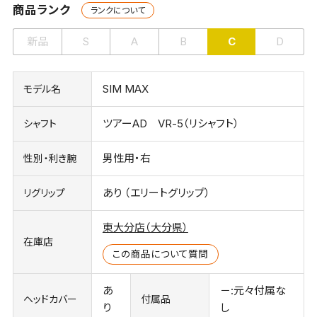
商品ランク
ランクについて
新品
S
A
B
C
D
SIM MAX
モデル名
ツアーAD VR-5（リシャフト）
シャフト
男性用・右
性別・利き腕
あり （エリートグリップ）
リグリップ
東大分店（大分県）
在庫店
この商品について質問
あ
－:元々付属な
ヘッドカバー
付属品
り
し