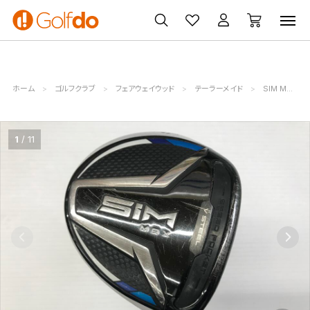
ゴルフ
ゴルフ用品
買取
クーポン
クラブ
ウェア
無料査定
一覧
ホーム
ゴルフクラブ
フェアウェイウッド
テーラーメイド
SIM MAX
1
11