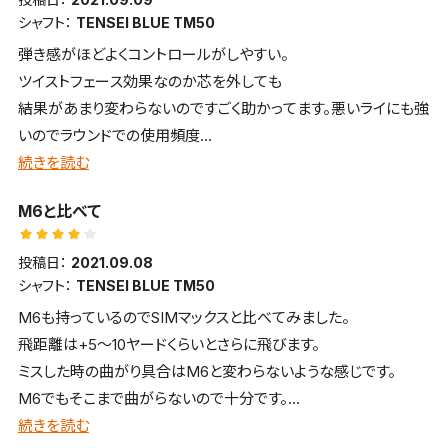
シャフト：
TENSEI BLUE TM50
弾き感がほどよくコントロールがしやすい。
ツイストフェース効果なのか芯を外しても
結果があまり変わらないのですごく助かってます。悪いライにも強
いのでラウンドでの使用頻度
が増えました。ヘッドが真っ黒だったら100点
続きを読む
だったかも（笑）
M6と比べて
投稿日：
2021.09.08
シャフト：
TENSEI BLUE TM50
M6も持っているのでSIMマックスと比べてみました。
飛距離は+5～10ヤードくらいとさらに飛びます。
ミスした時の曲がり具合はM6と変わらないような感じです。
M6でもそこまで曲がらないので十分です。
抜けの良さは分かるようなレベルではないので違いがよくわかり
続きを読む