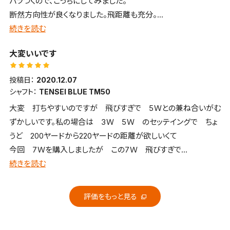
バラつくので、こっちにしてみました。
断然方向性が良くなりました。飛距離も充分。
個人的にはFWはチタンでなくても良いと思いました。
続きを読む
大変いいです
投稿日：
2020.12.07
シャフト：
TENSEI BLUE TM50
大変 打ちやすいのですが 飛びすぎで 5Ｗとの兼ね合いがむ
ずかしいです。私の場合は 3Ｗ 5Ｗ のセッテイングで ちょ
うど 200ヤードから220ヤードの距離が欲しいくて
今回 7Ｗを購入しましたが この7Ｗ 飛びすぎで
230ヤードぐらい打ててしまうので 5Ｗとの調整が必要です
続きを読む
評価をもっと見る