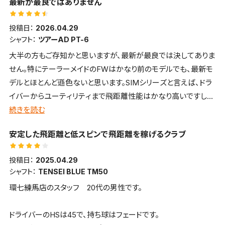
最新が最良ではありません
投稿日：
2026.04.29
シャフト：
ツアーAD PT-6
大半の方もご存知かと思いますが、最新が最良では決してありま
せん。特にテーラーメイドのFWはかなり前のモデルでも、最新モ
デルとほとんど遜色ないと思います。SIMシリーズと言えば、ドラ
イバーからユーティリティまで飛距離性能はかなり高いですし、
巷で言われるほど難しいとも思いません。自分も1周も2周もし
続きを読む
て、FWはSIMで落ち着いてます。知り合いのQI10ツアー所有者と
安定した飛距離と低スピンで飛距離を稼げるクラブ
お互い打ち合いしましたが、3ydくらいの飛距離差でしたね。プロ
でもない私たちが、そのたった3ydを善しとするかですね。そこで
投稿日：
2025.04.29
買い替えや買い足し数万円を使うか、違うクラブにするかは本人
シャフト：
TENSEI BLUE TM50
の考え１つですが、個人的におススメするのは、SIMのような名器
環七練馬店のスタッフ 20代の男性です。
を手頃な価格で購入して、余った予算を他に回すのも手だと思い
ます。それだけSIMの飛距離ポテンシャルは高いと思います。かな
ドライバーのHSは45で、持ち球はフェードです。
りお安くなっていますし、純正カスタムやリシャフトした物が、シャ