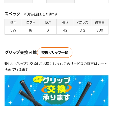
スペック
※現品を計測した値です
番手
ロフト
硬さ
長さ
バランス
総重量
5W
18
S
42
D 2
330
グリップ交換可能
交換グリップ一覧
新しいグリップに交換してお届けします。このサービスの指定はカート
画面で行えます。