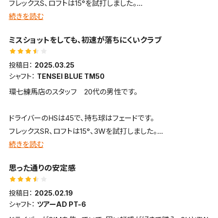
フレックスS、ロフトは15°を試打しました。
フト代みたいな価格でたくさんあるのも嬉しいですね。
続きを読む
■全体的な感想
ミスショットをしても、初速が落ちにくいクラブ
まっすぐ構えることができ、癖のない顔つきと振り抜きの良い、初
中級者～中級者におすすめのクラブの印象でした。
投稿日：
2025.03.25
シャフト：
TENSEI BLUE TM50
■飛距離
環七練馬店のスタッフ 20代の男性です。
ある程度、スピンを抑えられる設計になっており、さらに弾道も低
重心設計になっているので、飛距離を安定的に稼げるクラブでし
ドライバーのHSは45で、持ち球はフェードです。
た。
フレックスSR、ロフトは15°、3Wを試打しました。
続きを読む
■方向性
■全体的な感想
直進性のあるクラブで、ミスショットにもある程度強いクラブの印
思った通りの安定感
スピン量を抑えつつ、程よいつかまりもあり、ミスショットをしても
象
ある程度の初速が保たれるので、飛距離をしっかりと確保できた
投稿日：
2025.02.19
印象。
■構えやすさ
シャフト：
ツアーAD PT-6
まっすぐ構えられ、構えやすい印象