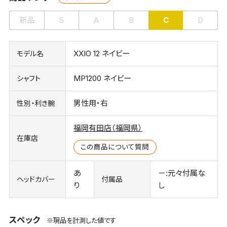
新品
S
A
B
C
D
XXIO 12 ネイビー
モデル名
MP1200 ネイビー
シャフト
男性用・右
性別・利き腕
福岡有田店（福岡県）
在庫店
この商品について質問
あ
－:元々付属な
ヘッドカバー
付属品
り
し
スペック
※現品を計測した値です