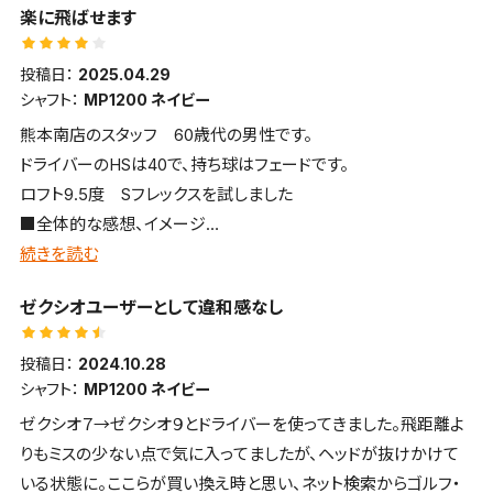
楽に飛ばせます
は満足しています。
投稿日：
2025.04.29
シャフト：
MP1200 ネイビー
熊本南店のスタッフ 60歳代の男性です。
ドライバーのHSは40で、持ち球はフェードです。
ロフト9.5度 Sフレックスを試しました
■全体的な感想、イメージ
硬質な打感・打音で前へ前へ飛ばせる
続きを読む
■飛距離
ゼクシオユーザーとして違和感なし
ロースピンで距離を稼げます
■方向性・コントロール性
投稿日：
2024.10.28
掴まりがよいためか若干左へ飛びやすい
シャフト：
MP1200 ネイビー
■構えやすさ・見た目・デザインについて
ゼクシオ７→ゼクシオ９とドライバーを使ってきました。飛距離よ
いかにも掴まりやすそうな顔をしており、フェードヒッターの自分
りもミスの少ない点で気に入ってましたが、ヘッドが抜けかけて
には少し構えにくい
いる状態に。ここらが買い換え時と思い、ネット検索からゴルフ・
■打感・打音など