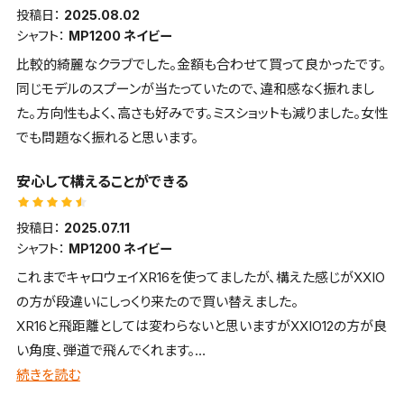
投稿日：
2025.08.02
シャフト：
MP1200 ネイビー
比較的綺麗なクラブでした。金額も合わせて買って良かったです。
同じモデルのスプーンが当たっていたので、違和感なく振れまし
た。方向性もよく、高さも好みです。ミスショットも減りました。女性
でも問題なく振れると思います。
安心して構えることができる
投稿日：
2025.07.11
シャフト：
MP1200 ネイビー
これまでキャロウェイXR16を使ってましたが、構えた感じがXXIO
の方が段違いにしっくり来たので買い替えました。
XR16と飛距離としては変わらないと思いますがXXIO12の方が良
い角度、弾道で飛んでくれます。
芯を外しても大きなミスにはならないのでが、気になるのは音で
続きを読む
す。芯に当たってもこの金属音は好きになれませんが、それ以外