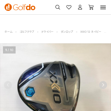
ゴルフ
ゴルフ用品
買取
クーポン
クラブ
ウェア
無料査定
一覧
ホーム
ゴルフクラブ
ドライバー
ダンロップ
XXIO 12 ネイビー
ダ
1
10