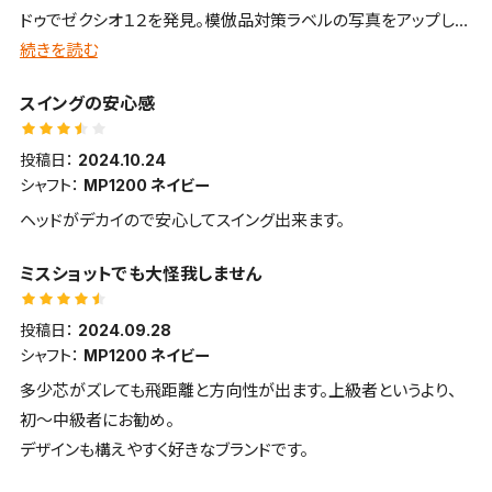
ドゥでゼクシオ１２を発見。模倣品対策ラベルの写真をアップして
カキーンと気持ちの良い打感・打音 好みは別れるかもしれませ
戴いて購入。
続きを読む
ん
ゼクシオユーザーとしては違和感なし。吹き上がらない点で飛距
■スピン・弾の強さ・弾道高
スイングの安心感
離が伸びた気がします。真芯よりトウ（先）寄りで打つと距離が出
さ
ると同時に打感と打音が良い印象です。
低スピンで強い弾道
投稿日：
2024.10.24
中古ゆえヘッドの一部に塗装剥げがありましたが、車用塗料で補
シャフト：
MP1200 ネイビー
修。問題はありません。
ヘッドがデカイので安心してスイング出来ます。
尚、当該ドライバーはコピー品が多いとのことで、購入後にメーカ
ーコンタクトセンターに電話で確認。製造番号で正規品と判明し
ミスショットでも大怪我しません
ています。
投稿日：
2024.09.28
シャフト：
MP1200 ネイビー
多少芯がズレても飛距離と方向性が出ます。上級者というより、
初〜中級者にお勧め。
デザインも構えやすく好きなブランドです。