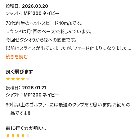
投稿日：
2026.03.20
シャフト：
MP1200 ネイビー
70代前半のヘッドスピード40m/sです。
ラウンドは月1回のペースで楽しんでいます。
今回ゼクシオ9から12への変更です。
以前はスライスが出ていましたが、フェード止まりになりました。
新機能により高弾道で芯の広さを感じるクラブです。
続きを読む
上手く当たればドローボールで230〜240ヤード飛び、大変満足
良く飛びます
しています。
投稿日：
2026.01.21
シャフト：
MP1200 ネイビー
60代以上のゴルファ−には最適のクラブだと思います。お勧めの
一品ですよ!!
前に行く力が強い。