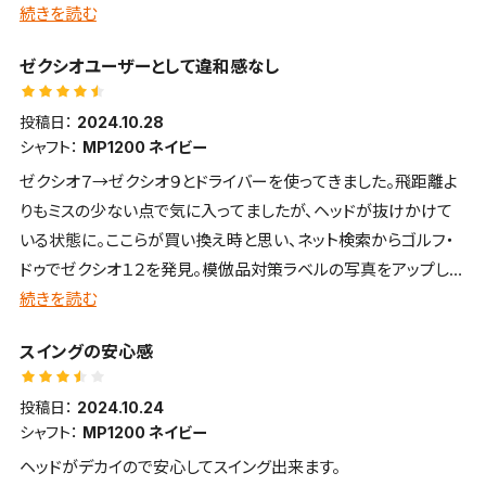
硬質な打感・打音で前へ前へ飛ばせる
続きを読む
■飛距離
ゼクシオユーザーとして違和感なし
ロースピンで距離を稼げます
■方向性・コントロール性
投稿日：
2024.10.28
掴まりがよいためか若干左へ飛びやすい
シャフト：
MP1200 ネイビー
■構えやすさ・見た目・デザインについて
ゼクシオ７→ゼクシオ９とドライバーを使ってきました。飛距離よ
いかにも掴まりやすそうな顔をしており、フェードヒッターの自分
りもミスの少ない点で気に入ってましたが、ヘッドが抜けかけて
には少し構えにくい
いる状態に。ここらが買い換え時と思い、ネット検索からゴルフ・
■打感・打音など
ドゥでゼクシオ１２を発見。模倣品対策ラベルの写真をアップして
カキーンと気持ちの良い打感・打音 好みは別れるかもしれませ
戴いて購入。
続きを読む
ん
ゼクシオユーザーとしては違和感なし。吹き上がらない点で飛距
■スピン・弾の強さ・弾道高
スイングの安心感
離が伸びた気がします。真芯よりトウ（先）寄りで打つと距離が出
さ
ると同時に打感と打音が良い印象です。
低スピンで強い弾道
投稿日：
2024.10.24
中古ゆえヘッドの一部に塗装剥げがありましたが、車用塗料で補
シャフト：
MP1200 ネイビー
修。問題はありません。
ヘッドがデカイので安心してスイング出来ます。
尚、当該ドライバーはコピー品が多いとのことで、購入後にメーカ