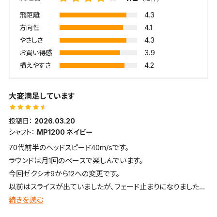
4.3
飛距離
4.1
方向性
4.3
やさしさ
3.9
お買い得感
4.2
構えやすさ
大変満足しています
投稿日：
2026.03.20
シャフト：
MP1200 ネイビー
70代前半のヘッドスピード40m/sです。
ラウンドは月1回のペースで楽しんでいます。
今回ゼクシオ9から12への変更です。
以前はスライスが出ていましたが、フェード止まりになりました。
新機能により高弾道で芯の広さを感じるクラブです。
続きを読む
上手く当たればドローボールで230〜240ヤード飛び、大変満足