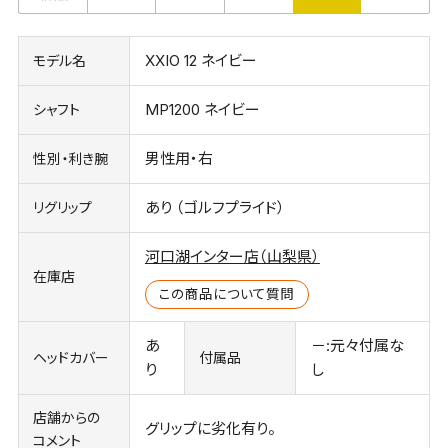
XXIO 12 ネイビー
モデル名
MP1200 ネイビー
シャフト
男性用・右
性別・利き腕
あり （ゴルフプライド）
リグリップ
河口湖インター店（山梨県）
在庫店
この商品について質問
あ
－:元々付属な
ヘッドカバー
付属品
り
し
店舗からの
グリップに劣化有り。
コメント