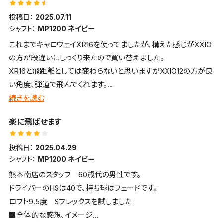
投稿日：
2025.07.11
シャフト：
MP1200 ネイビー
これまでキャロウェイXR16を使ってましたが、構えた感じがXXIO
の方が段違いにしっくり来たので買い替えました。
XR16と飛距離としては変わらないと思いますがXXIO12の方が良
い角度、弾道で飛んでくれます。
芯を外しても大きなミスにはならないのでが、気になるのは音で
続きを読む
す。芯に当たってもこの金属音は好きになれませんが、それ以外
楽に飛ばせます
は満足しています。
投稿日：
2025.04.29
シャフト：
MP1200 ネイビー
熊本南店のスタッフ 60歳代の男性です。
ドライバーのHSは40で、持ち球はフェードです。
ロフト9.5度 Sフレックスを試しました
■全体的な感想、イメージ