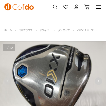
ゴルフ
ゴルフ用品
買取
クーポン
クラブ
ウェア
無料査定
一覧
ホーム
ゴルフクラブ
ドライバー
ダンロップ
XXIO 12 ネイビー
ダ
1
10