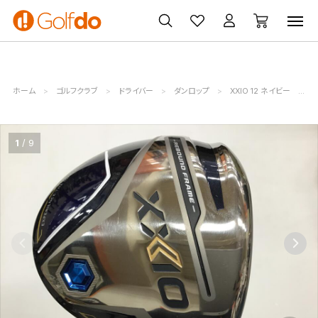
ゴルフ
ゴルフ用品
買取
クーポン
クラブ
ウェア
無料査定
一覧
ホーム
ゴルフクラブ
ドライバー
ダンロップ
XXIO 12 ネイビー
ダ
1
9