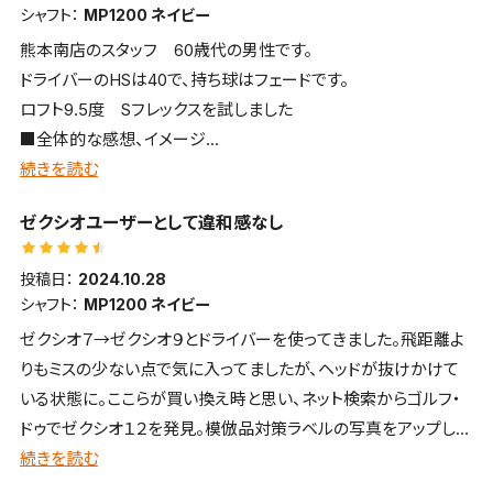
シャフト：
MP1200 ネイビー
熊本南店のスタッフ 60歳代の男性です。
ドライバーのHSは40で、持ち球はフェードです。
ロフト9.5度 Sフレックスを試しました
■全体的な感想、イメージ
硬質な打感・打音で前へ前へ飛ばせる
続きを読む
■飛距離
ゼクシオユーザーとして違和感なし
ロースピンで距離を稼げます
■方向性・コントロール性
投稿日：
2024.10.28
掴まりがよいためか若干左へ飛びやすい
シャフト：
MP1200 ネイビー
■構えやすさ・見た目・デザインについて
ゼクシオ７→ゼクシオ９とドライバーを使ってきました。飛距離よ
いかにも掴まりやすそうな顔をしており、フェードヒッターの自分
りもミスの少ない点で気に入ってましたが、ヘッドが抜けかけて
には少し構えにくい
いる状態に。ここらが買い換え時と思い、ネット検索からゴルフ・
■打感・打音など
ドゥでゼクシオ１２を発見。模倣品対策ラベルの写真をアップして
カキーンと気持ちの良い打感・打音 好みは別れるかもしれませ
戴いて購入。
続きを読む
ん
ゼクシオユーザーとしては違和感なし。吹き上がらない点で飛距