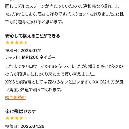
同じモデルのスプーンが当たっていたので、違和感なく振れまし
た。方向性もよく、高さも好みです。ミスショットも減りました。女性
でも問題なく振れると思います。
安心して構えることができる
投稿日：
2025.07.11
シャフト：
MP1200 ネイビー
これまでキャロウェイXR16を使ってましたが、構えた感じがXXIO
の方が段違いにしっくり来たので買い替えました。
XR16と飛距離としては変わらないと思いますがXXIO12の方が良
い角度、弾道で飛んでくれます。
芯を外しても大きなミスにはならないのでが、気になるのは音で
続きを読む
す。芯に当たってもこの金属音は好きになれませんが、それ以外
楽に飛ばせます
は満足しています。
投稿日：
2025.04.29