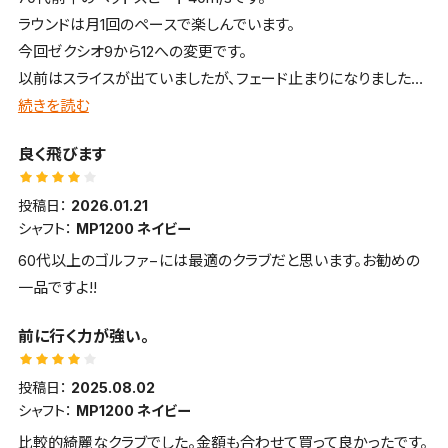
ラウンドは月1回のペースで楽しんでいます。
今回ゼクシオ9から12への変更です。
以前はスライスが出ていましたが、フェード止まりになりました。
新機能により高弾道で芯の広さを感じるクラブです。
続きを読む
上手く当たればドローボールで230〜240ヤード飛び、大変満足
良く飛びます
しています。
投稿日：
2026.01.21
シャフト：
MP1200 ネイビー
60代以上のゴルファ−には最適のクラブだと思います。お勧めの
一品ですよ!!
前に行く力が強い。
投稿日：
2025.08.02
シャフト：
MP1200 ネイビー
比較的綺麗なクラブでした。金額も合わせて買って良かったです。