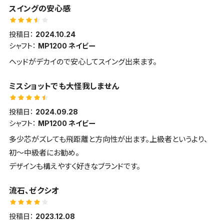
■スピン・弾の強さ・弾道高
スイングの安心感
離が伸びた気がします。真芯よりトウ（先）寄りで打つと距離が出
さ
ると同時に打感と打音が良い印象です。
低スピンで強い弾道
投稿日：
2024.10.24
中古ゆえヘッドの一部に塗装剥げがありましたが、車用塗料で補
シャフト：
MP1200 ネイビー
修。問題はありません。
ヘッドがデカイので安心してスイング出来ます。
尚、当該ドライバーはコピー品が多いとのことで、購入後にメーカ
ーコンタクトセンターに電話で確認。製造番号で正規品と判明し
ミスショットでも大怪我しません
ています。
投稿日：
2024.09.28
シャフト：
MP1200 ネイビー
多少芯がズレても飛距離と方向性が出ます。上級者というより、
初〜中級者にお勧め。
デザインも構えやすく好きなブランドです。
流石、ゼクシオ
投稿日：
2023.12.08