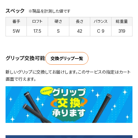
スペック
※現品を計測した値です
番手
ロフト
硬さ
長さ
バランス
総重量
5W
17.5
S
42
C 9
319
グリップ交換可能
交換グリップ一覧
新しいグリップに交換してお届けします。このサービスの指定はカート
画面で行えます。