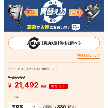
【買換え割】価格を調べる
買替え割について
23,880
¥
21,492
¥
10% OFF
税込
195 pt
880
への送料