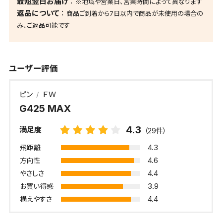
最短翌日お届け
※地域や営業日、営業時間によって異なります
返品について
商品ご到着から7日以内で商品が未使用の場合の
み、ご返品可能です
ユーザー評価
ピン
ＦＷ
G425 MAX
4.3
満足度
（29件）
4.3
飛距離
4.6
方向性
4.4
やさしさ
3.9
お買い得感
4.4
構えやすさ