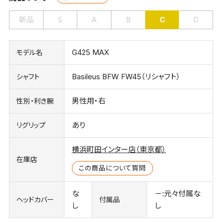
新品
S
A
B
C
D
G425 MAX
モデル名
Basileus BFW FW45（リシャフト）
シャフト
男性用・右
性別・利き腕
あり
リグリップ
横浜町田インター店（東京都）
在庫店
この商品について質問
な
－:元々付属な
ヘッドカバー
付属品
し
し