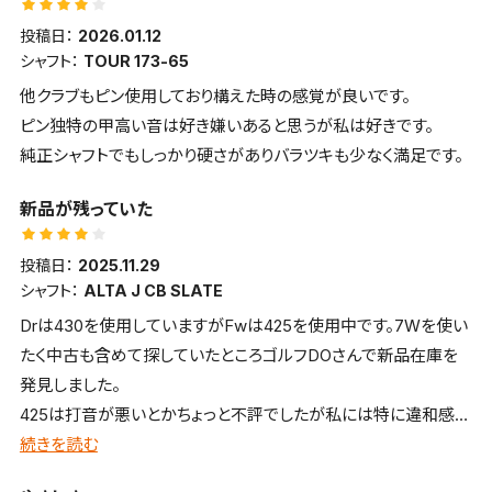
も出る。カルカタ中抜きカウンター重量クラブ恐るべし
投稿日：
2026.01.12
シャフト：
TOUR 173-65
他クラブもピン使用しており構えた時の感覚が良いです。
ピン独特の甲高い音は好き嫌いあると思うが私は好きです。
純正シャフトでもしっかり硬さがありバラツキも少なく満足です。
新品が残っていた
投稿日：
2025.11.29
シャフト：
ALTA J CB SLATE
Drは430を使用していますがFwは425を使用中です。7Wを使い
たく中古も含めて探していたところゴルフDOさんで新品在庫を
発見しました。
425は打音が悪いとかちょっと不評でしたが私には特に違和感が
無くて今も使っています。
続きを読む
年齢と共に飛距離が落ちてウッド系が必要の中で良い買い物が