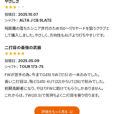
やさしさ
出来ました。当面は主力になってくれると思います。
投稿日：
2025.10.07
シャフト：
ALTA J CB SLATE
飛距離の落ちたシニア世代のため150～170ヤードを狙うクラブと
して購入しました。やさしく、方向性も4UTより打ちやすいです。
二打目の最強の武器
投稿日：
2025.05.09
シャフト：
TOUR 173-75
FWが苦手の為、今までG410 5W（17.5）の一本のみでした。
長い二打目は、殆どG410 ４UT(22)か５UT(26)で刻みでした。
前期高齢者になり、やはりFWに助けてもらうしかありません。
これからは、７W(20.5)で気持ちよく二打目を振り切ります。
評価をもっと見る