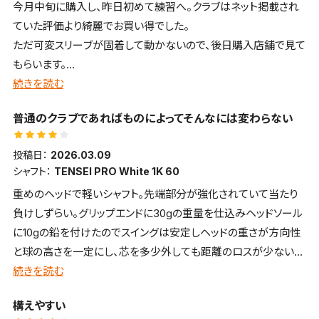
今月中旬に購入し、昨日初めて練習へ。クラブはネット掲載され
ていた評価より綺麗でお買い得でした。
ただ可変スリーブが固着して動かないので、後日購入店舗で見て
もらいます。
返品するつもりもないし、専用器具があれば解決できると思うの
続きを読む
で、お店側の親切な対応に期待してます。
普通のクラブであればものによってそんなには変わらない
投稿日：
2026.03.09
シャフト：
TENSEI PRO White 1K 60
重めのヘッドで軽いシャフト。先端部分が強化されていて当たり
負けしずらい。グリップエンドに30gの重量を仕込みヘッドソール
に10gの鉛を付けたのでスイングは安定しヘッドの重さが方向性
と球の高さを一定にし、芯を多少外しても距離のロスが少ない。
クラブ重量は重くなるがカウンターバランスでヘッドスピードは落
続きを読む
ちない。カウンター重量でグリップが浮かずスイングは安定する。
構えやすい
ヘッドが10gも重いのでヒットしたエネルギーが大きいため距離