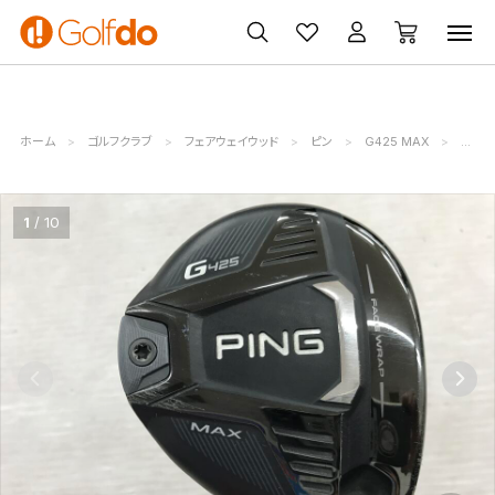
ゴルフ
ゴルフ用品
買取
クーポン
クラブ
ウェア
無料査定
一覧
ホーム
ゴルフクラブ
フェアウェイウッド
ピン
G425 MAX
ピン (
1
10