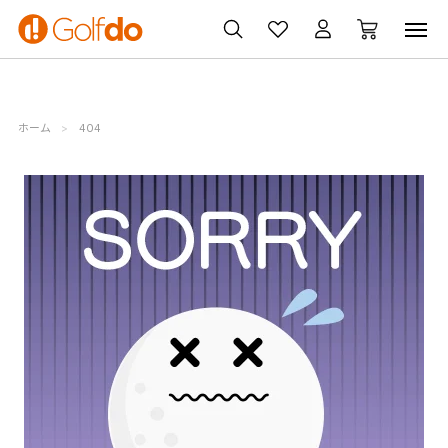
ゴルフ
ゴルフ用品
買取
クーポン
クラブ
ウェア
無料査定
一覧
ホーム
404