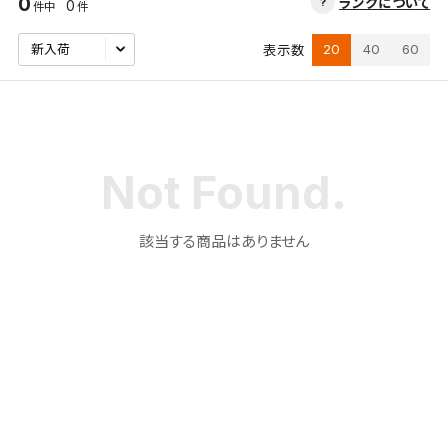
0
ランクについて
0
件中
件
20
40
60
表示数
該当する商品はありません
検索条件を保存
この検索条件をマイページ内「保存検索条件一覧」に
保存します。
よく探す商品を、毎回条件指定することなく簡単に開
くことができます。