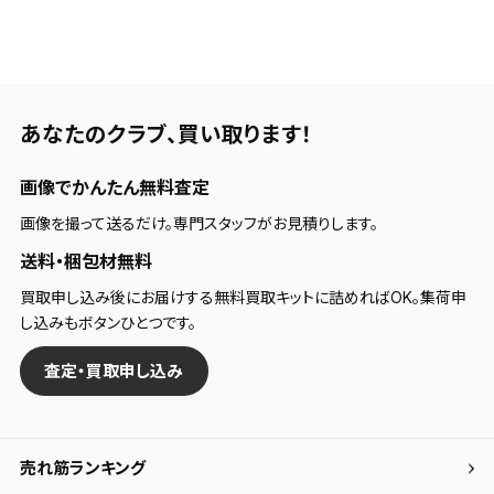
検索条件
検索条件を保存
あなたのクラブ、
買い取ります！
新着通知
画像でかんたん無料査定
検索条件を保存しました。
これまで保存した検索条件は、マイページの「保存検
画像を撮って送るだけ。専門スタッフがお見積りします。
新着通知を「する」にすると、この条件に一致する商品
索条件一覧」で確認できます。
送料・梱包材無料
が入荷した際に、メール及びお客様のアカウント内の
「お知らせ」で通知します。
買取申し込み後にお届けする無料買取キットに詰めればOK。集荷申
し込みもボタンひとつです。
保存された検索条件は変更できません。
査定・買取申し込み
条件を変更したい場合は、マイページの「保存検索条
件一覧」から画面を表示し、条件を変更の上、保存し直
してください。
売れ筋ランキング
保存する