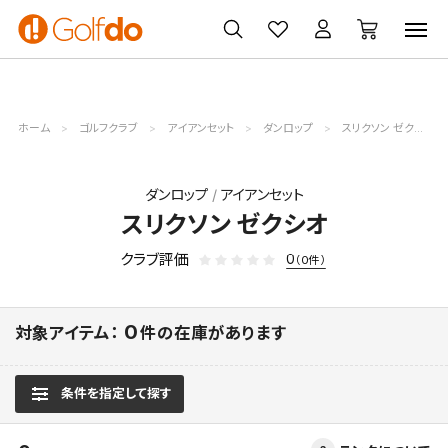
ゴルフ
ゴルフ用品
買取
クーポン
クラブ
ウェア
無料査定
一覧
ホーム
ゴルフクラブ
アイアンセット
ダンロップ
スリクソン ゼクシオ
ダンロップ
アイアンセット
スリクソン ゼクシオ
クラブ評価
0
（0件）
0
対象アイテム：
件の在庫があります
条件を指定して探す