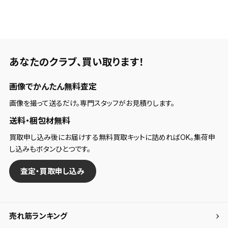
検索条件
検索条件を保存
あなたのクラブ、
買い取ります！
新着通知
画像でかんたん無料査定
検索条件を保存しました。
これまで保存した検索条件は、マイページの「保存検
画像を撮って送るだけ。専門スタッフがお見積りします。
新着通知を「する」にすると、この条件に一致する商品
索条件一覧」で確認できます。
送料・梱包材無料
が入荷した際に、メール及びお客様のアカウント内の
「お知らせ」で通知します。
買取申し込み後にお届けする無料買取キットに詰めればOK。集荷申
し込みもボタンひとつです。
保存された検索条件は変更できません。
査定・買取申し込み
条件を変更したい場合は、マイページの「保存検索条
件一覧」から画面を表示し、条件を変更の上、保存し直
してください。
売れ筋ランキング
保存する