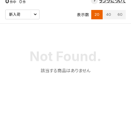
0
ランクについて
0
件中
件
20
40
60
表示数
該当する商品はありません
検索条件を保存
この検索条件をマイページ内「保存検索条件一覧」に
保存します。
よく探す商品を、毎回条件指定することなく簡単に開
くことができます。