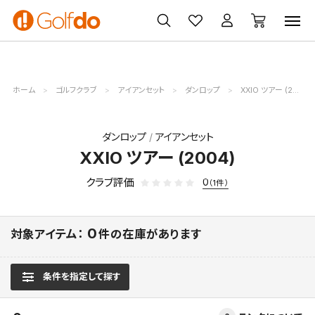
ゴルフ
ゴルフ用品
買取
クーポン
クラブ
ウェア
無料査定
一覧
ホーム
ゴルフクラブ
アイアンセット
ダンロップ
XXIO ツアー (2004)
ダンロップ
アイアンセット
XXIO ツアー (2004)
クラブ評価
0
（1件）
0
対象アイテム：
件の在庫があります
条件を指定して探す