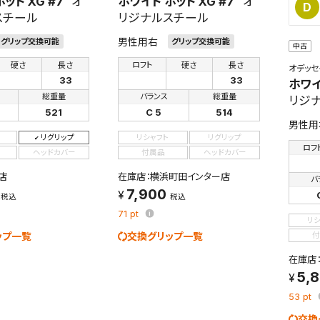
ット XG #7
オ
ホワイト ホット XG #7
オ
件
D
スチール
リジナルスチール
男性用右
グリップ交換可能
グリップ交換可能
中古
硬さ
長さ
ロフト
硬さ
長さ
オデッセ
検索条件を保存
33
33
ホワイ
総重量
バランス
総重量
リジ
知
521
C 5
514
を保存しました。
男性用
保存した検索条件は、マイページの「保存検索条件一覧」で確認できま
リグリップ
リシャフト
リグリップ
を「する」にすると、この条件に一致する商品が入荷した際に、メール
ロフ
ヘッドカバー
付属品
ヘッドカバー
ント内の「お知らせ」で通知します。
店
在庫店：横浜町田インター店
バ
7,900
れた検索条件は変更できません。
税込
税込
変更したい場合は、マイページの「保存検索条件一覧」から画面を表示し、
71
pt
リ
保存し直してください。
ップ一覧
交換グリップ一覧
付
在庫店
保存する
5,
53
pt
キャンセル
交換