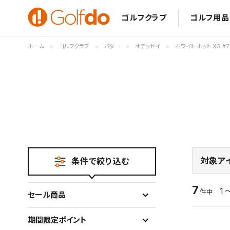
ゴルフクラブ
ゴルフ用品
ホーム
ゴルフクラブ
パター
オデッセイ
ホワイト ホット XG #7
対象ア
条件で絞り込む
7
1 
件中
セール商品
期間限定ポイント