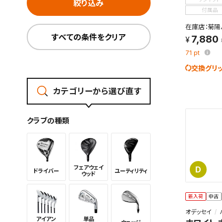
絞り込み
付属品
在庫店：菊陽
すべての条件をクリア
7,880
71
pt
交換グリ
カテゴリーから選び直す
クラブの種類
フェアウェイ
D
ドライバー
ユーティリ
ティ
ウッド
この検索
新入荷
中古
よく探す
オデッセイ
アイアン
単品