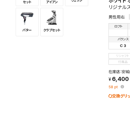
ホワイト ホ
ウェッジ
検索条
セット
アイアン
リジナル
男性用右
ロフト
パター
クラブセット
バランス
新着通
C 3
検索条件
これまで
リシャフト
新着通知
付属品
のアカウ
在庫店：安城
6,400
保存さ
条件を
58
pt
の上、
交換グリ