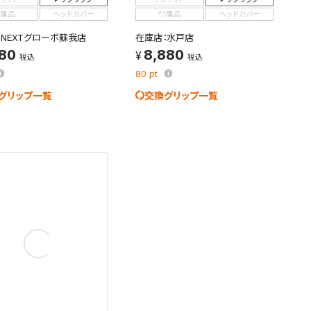
属品
ヘッドカバー
付属品
ヘッドカバー
：NEXTグローボ蘇我店
在庫店：水戸店
880
8,880
税込
税込
80
pt
グリップ一覧
交換グリップ一覧