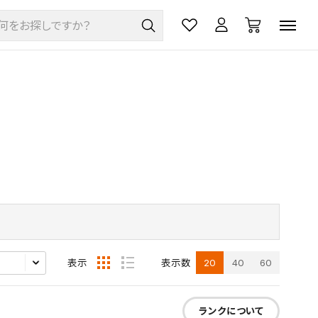
20
40
60
表示
表示数
ランクについて