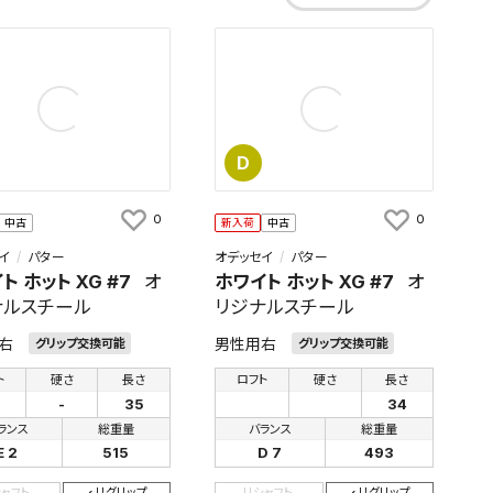
D
0
0
中古
新入荷
中古
イ
パター
オデッセイ
パター
ト ホット XG #7
オ
ホワイト ホット XG #7
オ
ナルスチール
リジナルスチール
右
男性用右
グリップ交換可能
グリップ交換可能
ト
硬さ
長さ
ロフト
硬さ
長さ
-
35
34
ランス
総重量
バランス
総重量
E 2
515
D 7
493
シャフト
リグリップ
リシャフト
リグリップ