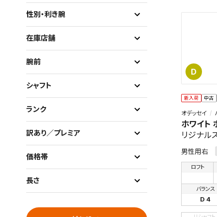
性別・利き腕
在庫店舗
腕前
D
シャフト
新入荷
中古
ランク
オデッセイ
ホワイト ホ
訳あり／プレミア
リジナル
男性用右
価格帯
ロフト
長さ
バランス
D 4
リシャフト