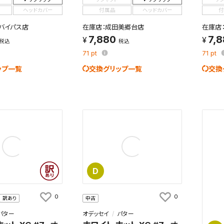
ヘッドカバー
付属品
ヘッドカバー
付
バイパス店
在庫店：成田美郷台店
在庫店
7,880
7,
税込
税込
71
pt
71
pt
ップ一覧
交換グリップ一覧
交換
検索条件を保存
D
条件をマイページ内「保存検索条件一覧」に保存します。
0
0
訳あり
中古
商品を、毎回条件指定することなく簡単に開くことができます。
パター
オデッセイ
パター