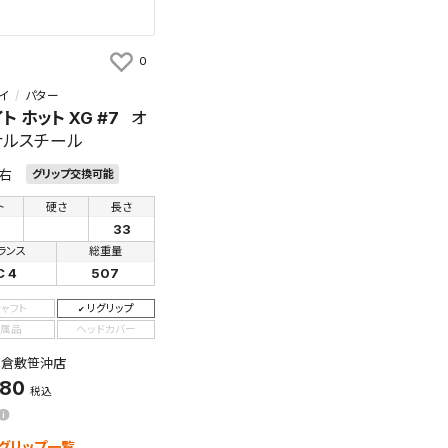
0
イ
パター
ト ホット XG #7
オ
ナルスチール
右
グリップ交換可能
す。
及びお客様
ト
硬さ
長さ
33
ランス
総重量
C 4
507
条件を変更
シャフト
リグリップ
属品
ヘッドカバー
：倉敷笹沖店
880
税込
グリップ一覧