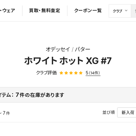
・ウェア
買取・無料査定
クーポン一覧
オデッセイ
パター
ホワイト ホット XG #7
クラブ評価
5
（14件）
7
イテム：
件の在庫があります
並び順
～ 7
件