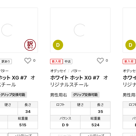
D
D
0
0
訳あり
新入荷
中古
新入荷
パター
オデッセイ
パター
オデッセ
ット XG #7
オ
ホワイト ホット XG #7
オ
ホワイ
スチール
リジナルスチール
リジ
男性用右
男性用
グリップ交換可能
グリップ交換可能
硬さ
長さ
ロフト
硬さ
長さ
ロフ
34
35
総重量
バランス
総重量
バ
515
D 9
524
リグリップ
リシャフト
リグリップ
リ