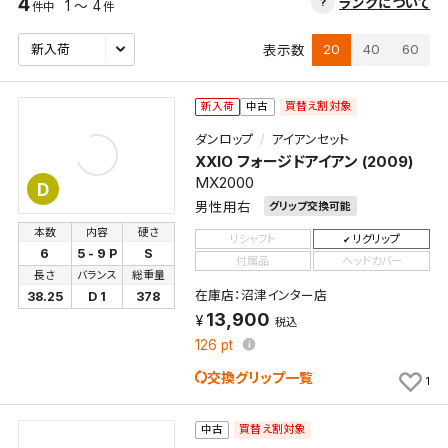
4
ランクについて
1 ～ 4
件中
件
20
40
60
表示数
買替え割対象
新入荷
中古
ダンロップ
アイアンセット
XXIO フォージドアイアン (2009)
MX2000
D
男性用右
グリップ交換可能
本数
内容
硬さ
リシャフト
リグリップ
6
5 - 9 P
S
付属品
ヘッドカバー
長さ
バランス
総重量
在庫店：沼津インター店
38.25
D 1
378
13,900
税込
126
pt
交換グリップ一覧
1
買替え割対象
中古