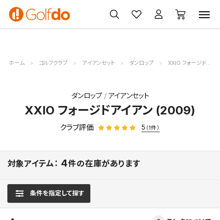
ゴルフ
ゴルフ用品
買取
クーポン
クラブ
ウェア
無料査定
一覧
ホーム
ゴルフクラブ
アイアンセット
ダンロップ
XXIO フォージドアイアン (2009)
ダンロップ
アイアンセット
XXIO フォージドアイアン (2009)
クラブ評価
5
（1件）
4
対象アイテム：
件の在庫があります
条件を指定して探す