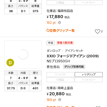
8
3 - 9 P
R
くことができます。
付属品
ヘッドカバー
長さ
バランス
総重量
在庫店：福岡有田店
38
D 1
375
検索条件
17,880
税込
162
pt
交換グリップ一覧
2
検索条件を保存
買替え割対象
中古
新着通知
検索条件を保存しました。
ダンロップ
アイアンセット
XXIO フォージドアイアン (2009)
これまで保存した検索条件は、マイページの「保存検
NSプロ950GH
新着通知を「する」にすると、この条件に一致する商品
索条件一覧」で確認できます。
D
男性用右
グリップ交換可能
が入荷した際に、メール及びお客様のアカウント内の
「お知らせ」で通知します。
本数
内容
硬さ
リシャフト
リグリップ
7
4 - 9 P
R
付属品
ヘッドカバー
長さ
バランス
総重量
保存された検索条件は変更できません。
在庫店：岡崎上里店
37.75
D 0
401
条件を変更したい場合は、マイページの「保存検索条
20,880
税込
件一覧」から画面を表示し、条件を変更の上、保存し直
189
pt
してください。