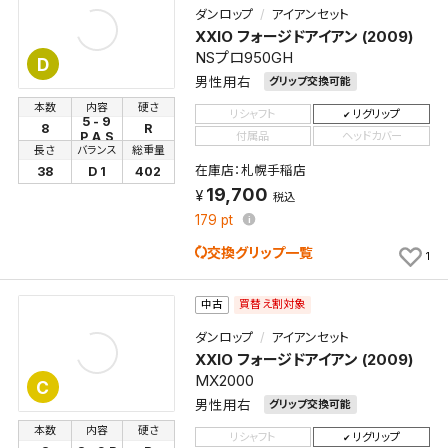
ダンロップ
アイアンセット
XXIO フォージドアイアン (2009)
NSプロ950GH
D
男性用右
グリップ交換可能
本数
内容
硬さ
リシャフト
リグリップ
5 - 9
8
R
付属品
ヘッドカバー
P,A,S
長さ
バランス
総重量
在庫店：札幌手稲店
38
D 1
402
19,700
税込
179
pt
交換グリップ一覧
1
買替え割対象
中古
検索条件を保存
ダンロップ
アイアンセット
XXIO フォージドアイアン (2009)
MX2000
C
この検索条件をマイページ内「保存検索条件一覧」に
男性用右
グリップ交換可能
保存します。
本数
内容
硬さ
よく探す商品を、毎回条件指定することなく簡単に開
リシャフト
リグリップ