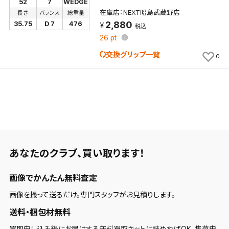
52
7
WEDGE
在庫店：NEXT昭島武蔵野店
長さ
バランス
総重量
新着通知
検索条件を保存しました。
2,880
35.75
D 7
476
税込
これまで保存した検索条件は、マイページの「保存検
26
pt
新着通知を「する」にすると、この条件に一致する商品
索条件一覧」で確認できます。
交換グリップ一覧
が入荷した際に、メール及びお客様のアカウント内の
0
「お知らせ」で通知します。
保存された検索条件は変更できません。
条件を変更したい場合は、マイページの「保存検索条
件一覧」から画面を表示し、条件を変更の上、保存し直
してください。
あなたのクラブ、
買い取ります！
保存する
画像でかんたん無料査定
キャンセル
画像を撮って送るだけ。専門スタッフがお見積りします。
送料・梱包材無料
買取申し込み後にお届けする無料買取キットに詰めればOK。集荷申