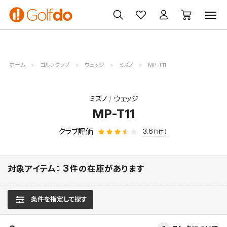
ゴルフ
ゴルフ用品
買取
クーポン
クラブ
ウェア
無料査定
一覧
ホーム
ゴルフクラブ
ウェッジ
ミズノ
MP-T11
ミズノ
ウェッジ
MP-T11
クラブ評価
3.6
（1件）
3
対象アイテム：
件の在庫があります
条件を指定して探す