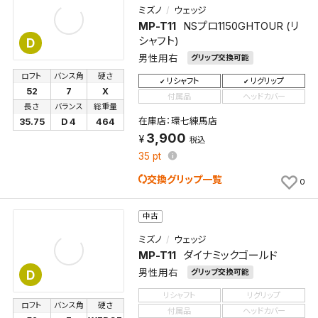
ミズノ
ウェッジ
MP-T11
NSプロ1150GHTOUR (リ
シャフト)
D
男性用右
グリップ交換可能
ロフト
バンス角
硬さ
リシャフト
リグリップ
52
7
X
付属品
ヘッドカバー
長さ
バランス
総重量
検索条件を保存
在庫店：環七練馬店
35.75
D 4
464
3,900
税込
この検索条件をマイページ内「保存検索条件一覧」に
35
pt
保存します。
交換グリップ一覧
0
よく探す商品を、毎回条件指定することなく簡単に開
くことができます。
中古
検索条件
ミズノ
ウェッジ
MP-T11
ダイナミックゴールド
男性用右
グリップ交換可能
D
リシャフト
リグリップ
検索条件を保存
ロフト
バンス角
硬さ
付属品
ヘッドカバー