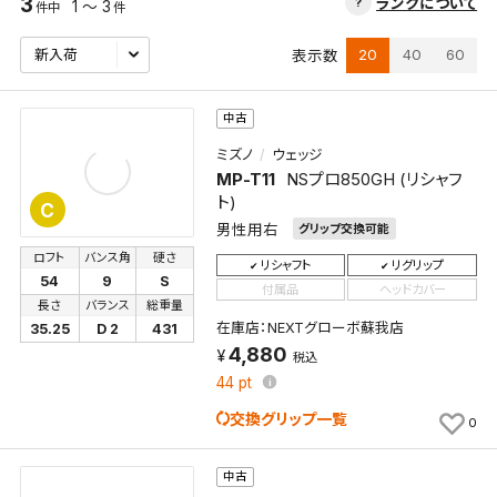
3
ランクについて
1 ～ 3
件中
件
20
40
60
表示数
中古
ミズノ
ウェッジ
MP-T11
NSプロ850GH (リシャフ
ト)
C
男性用右
グリップ交換可能
ロフト
バンス角
硬さ
リシャフト
リグリップ
54
9
S
付属品
ヘッドカバー
長さ
バランス
総重量
在庫店：NEXTグローボ蘇我店
35.25
D 2
431
4,880
税込
44
pt
交換グリップ一覧
0
中古