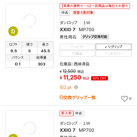
【真夏の激熱セール】一部商品は毎日入れ替え
買替え割対象
中古
ダンロップ
１Ｗ
XXIO 7
MP700
D
男性用右
グリップ交換可能
ロフト
硬さ
長さ
リシャフト
リグリップ
9.5
S
45.5
付属品
ヘッドカバー
バランス
総重量
在庫店：西焼津店
D 1
303
12,500
税込
11,250
税込
10% OFF
102
pt
交換グリップ一覧
0
新入荷
中古
ダンロップ
１Ｗ
検索条件を保存
XXIO 7
MP700