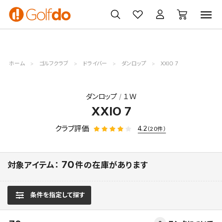
ゴルフ
ゴルフ用品
買取
クーポン
クラブ
ウェア
無料査定
一覧
ホーム
ゴルフクラブ
ドライバー
ダンロップ
XXIO 7
ダンロップ
１Ｗ
XXIO 7
クラブ評価
4.2
（20件）
70
対象アイテム：
件の在庫があります
条件を指定して探す