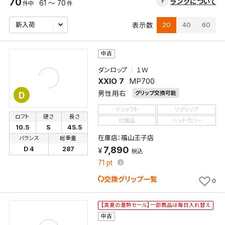
70
ランクについて
61 ～ 70
件中
件
20
40
60
表示数
中古
ダンロップ
１Ｗ
XXIO 7
MP700
男性用右
グリップ交換可能
D
リシャフト
リグリップ
ロフト
硬さ
長さ
付属品
ヘッドカバー
10.5
S
45.5
在庫店：福山王子店
バランス
総重量
7,890
D 4
287
税込
71
pt
交換グリップ一覧
0
【真夏の激熱セール】一部商品は毎日入れ替え
中古