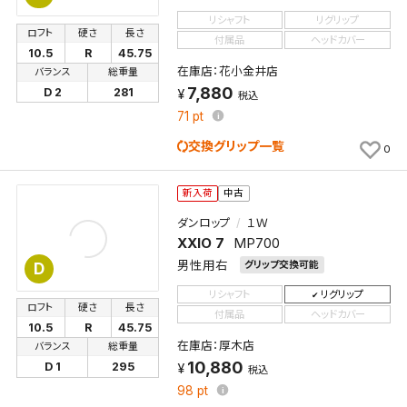
リシャフト
リグリップ
ロフト
硬さ
長さ
付属品
ヘッドカバー
10.5
R
45.75
在庫店：花小金井店
バランス
総重量
7,880
D 2
281
税込
71
pt
交換グリップ一覧
0
新入荷
中古
ダンロップ
１Ｗ
XXIO 7
MP700
男性用右
グリップ交換可能
D
リシャフト
リグリップ
ロフト
硬さ
長さ
付属品
ヘッドカバー
10.5
R
45.75
在庫店：厚木店
バランス
総重量
10,880
D 1
295
税込
98
pt