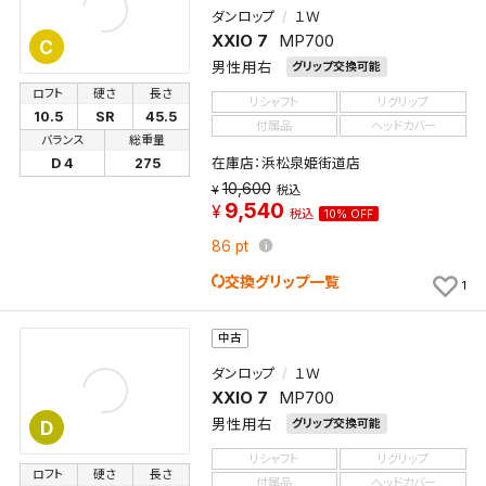
ダンロップ
１Ｗ
XXIO 7
MP700
C
男性用右
グリップ交換可能
ロフト
硬さ
長さ
リシャフト
リグリップ
10.5
SR
45.5
付属品
ヘッドカバー
バランス
総重量
在庫店：浜松泉姫街道店
D 4
275
10,600
税込
9,540
税込
10% OFF
86
pt
交換グリップ一覧
1
中古
ダンロップ
１Ｗ
XXIO 7
MP700
男性用右
グリップ交換可能
D
リシャフト
リグリップ
ロフト
硬さ
長さ
付属品
ヘッドカバー