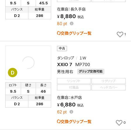
9.5
S
45.5
在庫店：長久手店
バランス
総重量
8,880
D 2
286
税込
80
pt
交換グリップ一覧
1
中古
ダンロップ
１Ｗ
XXIO 7
MP700
男性用右
グリップ交換可能
D
リシャフト
リグリップ
ロフト
硬さ
長さ
付属品
ヘッドカバー
9.5
S
46
在庫店：水戸店
バランス
総重量
6,880
D 2
286
税込
62
pt
交換グリップ一覧
0