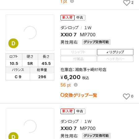
1
pt
2
条件を変更したい場合は、マイページの「保存検索条
件一覧」から画面を表示し、条件を変更の上、保存し直
新入荷
中古
してください。
ダンロップ
１Ｗ
XXIO 7
MP700
保存する
男性用右
グリップ交換可能
D
キャンセル
リシャフト
リグリップ
ロフト
硬さ
長さ
付属品
ヘッドカバー
10.5
SR
45.5
在庫店：湘南茅ヶ崎R1号店
バランス
総重量
6,200
C 9
296
税込
56
pt
交換グリップ一覧
0
新入荷
中古
ダンロップ
１Ｗ
XXIO 7
MP700
男性用右
グリップ交換可能
D