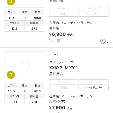
男性用右
D
この検索条件をマイページ内「保存検索条件一覧」に
リシャフト
リグリップ
ロフト
硬さ
長さ
保存します。
付属品
ヘッドカバー
11.5
R
45.5
よく探す商品を、毎回条件指定することなく簡単に開
在庫店：アコーディア・ガーデン
バランス
総重量
くことができます。
調布店
D 3
272
6,900
税込
検索条件
1
pt
0
中古
検索条件を保存
ダンロップ
１Ｗ
XXIO 7
MP700
男性用右
D
新着通知
検索条件を保存しました。
リシャフト
リグリップ
これまで保存した検索条件は、マイページの「保存検
ロフト
硬さ
長さ
付属品
ヘッドカバー
新着通知を「する」にすると、この条件に一致する商品
索条件一覧」で確認できます。
10.5
R
45.5
が入荷した際に、メール及びお客様のアカウント内の
在庫店：アコーディア・ガーデン
バランス
総重量
「お知らせ」で通知します。
東京ベイ店
D 1
281
7,900
税込
保存された検索条件は変更できません。