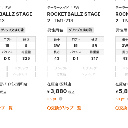
ド
ＦＷ
テーラーメイド
ＦＷ
テーラー
BALLZ STAGE
ROCKETBALLZ STAGE
ROCK
13
2
TM1-213
2
TM
男性用右
男性用
グリップ交換可能
グリップ交換可能
ロフト
硬さ
番手
ロフト
硬さ
番
15
S
3W
15
SR
3
バランス
総重量
長さ
バランス
総重量
長
D 0
325
43
D 1
317
43
リグリップ
リシャフト
リグリップ
リ
ヘッドカバー
付属品
ヘッドカバー
付
宮バイパス浦和店
在庫店：安城店
在庫店
3,880
5,
税込
税込
35
pt
53
pt
ップ一覧
交換グリップ一覧
交換