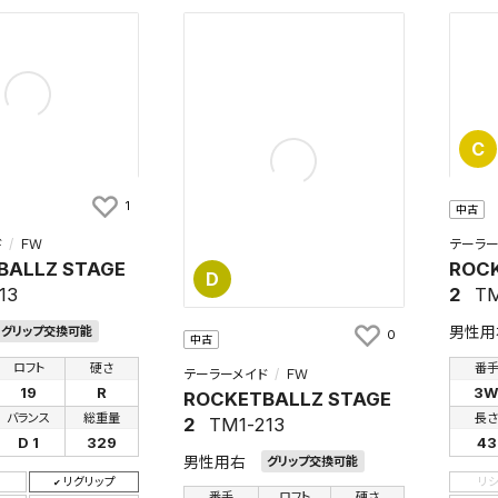
C
1
中古
ド
ＦＷ
テーラー
BALLZ STAGE
ROCK
D
13
2
TM
男性用
グリップ交換可能
0
中古
ロフト
硬さ
番
テーラーメイド
ＦＷ
19
R
3
ROCKETBALLZ STAGE
バランス
総重量
長
2
TM1-213
D 1
329
43
男性用右
グリップ交換可能
リグリップ
リ
番手
ロフト
硬さ