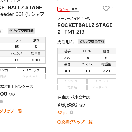
メイド
ＦＷ
ETBALLZ STAGE
0
新入荷
中古
eeder 661 (リシャフ
テーラーメイド
ＦＷ
ROCKETBALLZ STAGE
右
グリップ交換可能
2
TM1-213
手
ロフト
硬さ
男性用右
グリップ交換可能
W
15
S
番手
ロフト
硬さ
さ
バランス
総重量
3W
15
S
D 3
330
長さ
バランス
総重量
シャフト
リグリップ
43
D 1
321
属品
ヘッドカバー
リシャフト
リグリップ
：横浜町田インター店
付属品
ヘッドカバー
900
税込
在庫店：花小金井店
6,880
税込
グリップ一覧
62
pt
交換グリップ一覧