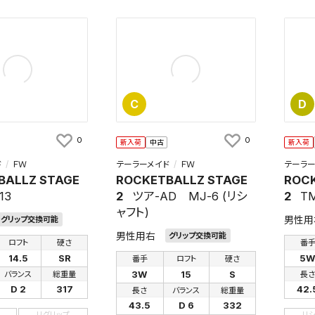
C
D
0
0
新入荷
中古
新入荷
ド
ＦＷ
テーラーメイド
ＦＷ
テーラー
BALLZ STAGE
ROCKETBALLZ STAGE
ROCK
13
2
ツア-AD MJ-6 (リシ
2
TM
ャフト)
男性用
グリップ交換可能
男性用右
グリップ交換可能
ロフト
硬さ
番
14.5
SR
5
番手
ロフト
硬さ
3W
15
S
バランス
総重量
長
D 2
317
42.
長さ
バランス
総重量
43.5
D 6
332
リグリップ
リ