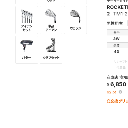
ウッド
テーラーメイ
ROCKET
2
TM1-2
男性用右
アイアン
単品
ウェッジ
セット
アイアン
番手
3W
長さ
43
パター
クラブセット
リシャフト
付属品
在庫店：高知
6,850
62
pt
交換グリ