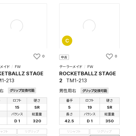
C
0
0
中古
メイド
ＦＷ
テーラーメイド
ＦＷ
ETBALLZ STAGE
ROCKETBALLZ STAGE
1-213
2
TM1-213
右
男性用右
グリップ交換可能
グリップ交換可能
手
ロフト
硬さ
番手
ロフト
硬さ
W
15
SR
5
19
SR
さ
バランス
総重量
長さ
バランス
総重量
D 1
320
42.5
D 1
350
シャフト
リグリップ
リシャフト
リグリップ