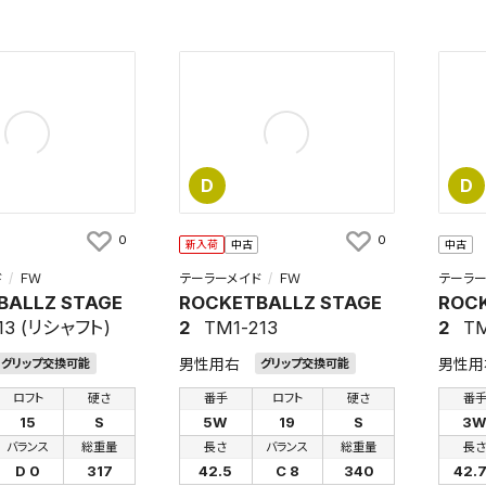
検索条件を保存
D
D
0
0
条件をマイページ内「保存検索条件一覧」に保存します。
新入荷
中古
中古
商品を、毎回条件指定することなく簡単に開くことができます。
ド
ＦＷ
テーラーメイド
ＦＷ
テーラー
BALLZ STAGE
ROCKETBALLZ STAGE
ROCK
件
13 (リシャフト)
2
TM1-213
2
TM
男性用右
男性用
グリップ交換可能
グリップ交換可能
ロフト
硬さ
番手
ロフト
硬さ
番
15
S
5W
19
S
3
検索条件を保存
バランス
総重量
長さ
バランス
総重量
長
D 0
317
42.5
C 8
340
42.
知