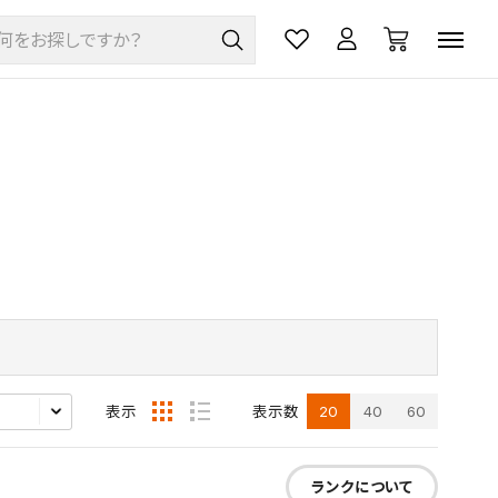
20
40
60
表示
表示数
ランクについて