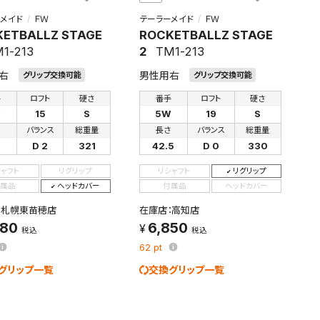
メイド
ＦＷ
テーラーメイド
ＦＷ
ETBALLZ STAGE
ROCKETBALLZ STAGE
1-213
2
TM1-213
右
男性用右
グリップ交換可能
グリップ交換可能
手
ロフト
硬さ
番手
ロフト
硬さ
W
15
S
5W
19
S
さ
バランス
総重量
長さ
バランス
総重量
D 2
321
42.5
D 0
330
シャフト
リグリップ
リシャフト
リグリップ
属品
ヘッドカバー
付属品
ヘッドカバー
：札幌東苗穂店
在庫店：高知店
880
6,850
税込
税込
62
pt
グリップ一覧
交換グリップ一覧