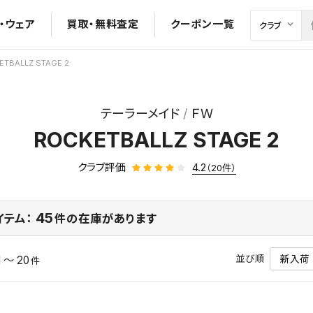
・ウェア
買取・無料査定
クーポン一覧
ETBALLZ STAGE 2
テーラーメイド
ＦＷ
ROCKETBALLZ STAGE 2
クラブ評価
4.2
（20件）
45
イテム：
件の在庫があります
並び順
1 ～ 20
件