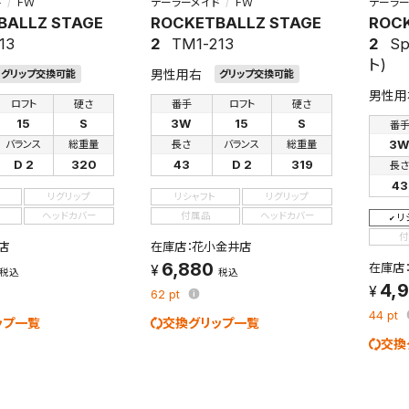
ド
ＦＷ
テーラーメイド
ＦＷ
テーラー
BALLZ STAGE
ROCKETBALLZ STAGE
ROCK
13
2
TM1-213
2
Sp
ト)
男性用右
グリップ交換可能
グリップ交換可能
男性用
ロフト
硬さ
番手
ロフト
硬さ
15
S
3W
15
S
番
3
バランス
総重量
長さ
バランス
総重量
D 2
320
43
D 2
319
長
43
リグリップ
リシャフト
リグリップ
ヘッドカバー
付属品
ヘッドカバー
リ
付
店
在庫店：花小金井店
6,880
在庫店
税込
税込
4,
62
pt
44
pt
ップ一覧
交換グリップ一覧
交換