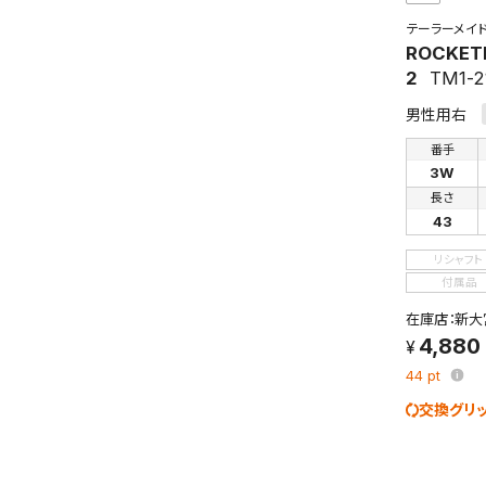
テーラーメイ
ROCKET
2
TM1-2
男性用右
番手
3W
長さ
43
リシャフト
付属品
在庫店：新大
4,880
44
pt
交換グリ