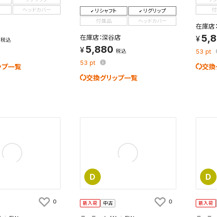
ヘッドカバー
付
リシャフト
リグリップ
付属品
ヘッドカバー
在庫店
5,
在庫店：深谷店
税込
5,880
税込
53
pt
53
pt
ップ一覧
交換
交換グリップ一覧
D
D
0
0
新入荷
中古
新入荷