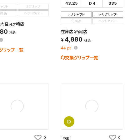
43.25
D 4
335
シャフト
リグリップ
す。
属品
ヘッドカバー
及びお客様
リシャフト
リグリップ
付属品
ヘッドカバー
：大宮丸ヶ崎店
880
在庫店：西尾店
税込
4,880
税込
条件を変更
44
pt
グリップ一覧
交換グリップ一覧
D
0
0
中古