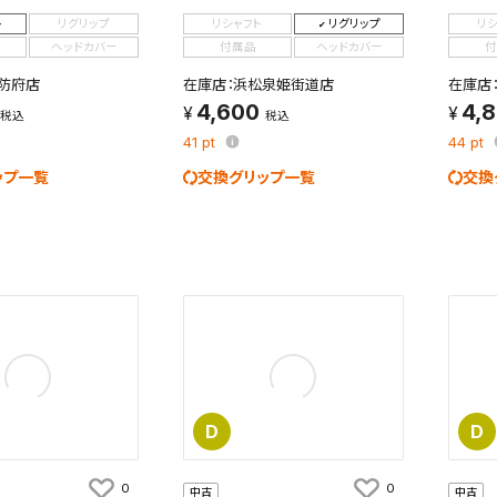
を保存しました。
ト
リグリップ
リシャフト
リグリップ
リ
保存した検索条件は、マイページの「保存検索条件一覧」で確認できま
ヘッドカバー
付属品
ヘッドカバー
付
を「する」にすると、この条件に一致する商品が入荷した際に、メール
ント内の「お知らせ」で通知します。
防府店
在庫店：浜松泉姫街道店
在庫店
4,600
4,
税込
税込
れた検索条件は変更できません。
41
pt
44
pt
変更したい場合は、マイページの「保存検索条件一覧」から画面を表示し、
ップ一覧
交換グリップ一覧
交換
保存し直してください。
保存する
キャンセル
D
D
0
0
中古
中古