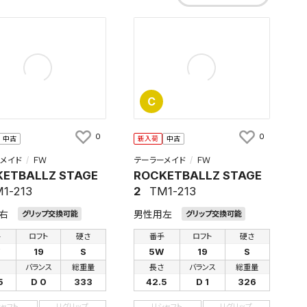
C
0
0
中古
新入荷
中古
メイド
ＦＷ
テーラーメイド
ＦＷ
ETBALLZ STAGE
ROCKETBALLZ STAGE
1-213
2
TM1-213
右
男性用左
グリップ交換可能
グリップ交換可能
手
ロフト
硬さ
番手
ロフト
硬さ
W
19
S
5W
19
S
さ
バランス
総重量
長さ
バランス
総重量
5
D 0
333
42.5
D 1
326
シャフト
リグリップ
リシャフト
リグリップ