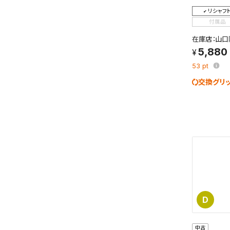
検索条件
リシャフ
これまで
付属品
新着通知
のアカウ
在庫店：山口
5,880
保存さ
53
pt
条件を
交換グリ
の上、
D
中古