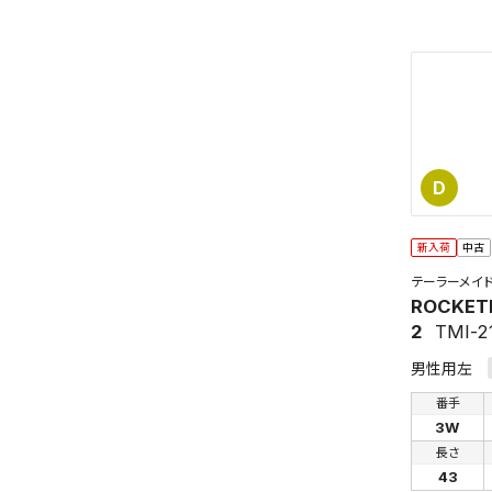
D
この検索
新入荷
中古
よく探す
テーラーメイ
ROCKET
検索条
2
TMI-2
男性用左
番手
3W
長さ
43
新着通