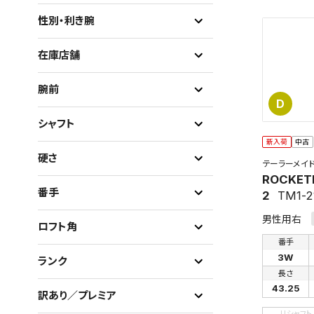
性別・利き腕
在庫店舗
腕前
D
シャフト
新入荷
中古
硬さ
テーラーメイ
ROCKET
番手
2
TM1-2
男性用右
ロフト角
番手
3W
ランク
長さ
43.25
訳あり／プレミア
リシャフト