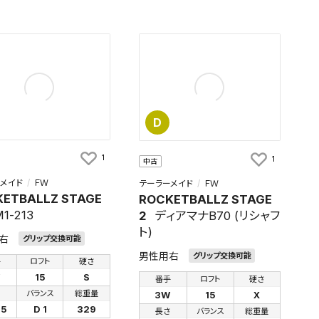
D
1
1
中古
メイド
ＦＷ
テーラーメイド
ＦＷ
ETBALLZ STAGE
ROCKETBALLZ STAGE
1-213
2
ディアマナB70 (リシャフ
ト)
右
グリップ交換可能
男性用右
グリップ交換可能
手
ロフト
硬さ
W
15
S
番手
ロフト
硬さ
さ
バランス
総重量
3W
15
X
75
D 1
329
長さ
バランス
総重量