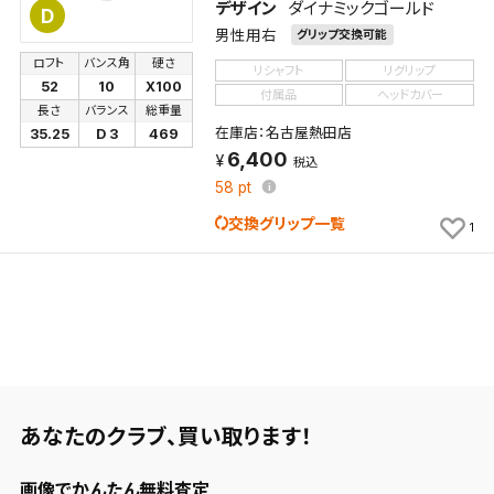
デザイン
ダイナミックゴールド
D
検索条件を保存
男性用右
グリップ交換可能
ロフト
バンス角
硬さ
リシャフト
リグリップ
新着通知
52
10
X100
検索条件を保存しました。
付属品
ヘッドカバー
長さ
バランス
総重量
これまで保存した検索条件は、マイページの「保存検
在庫店：名古屋熱田店
35.25
D 3
469
新着通知を「する」にすると、この条件に一致する商品
索条件一覧」で確認できます。
6,400
税込
が入荷した際に、メール及びお客様のアカウント内の
58
pt
「お知らせ」で通知します。
交換グリップ一覧
1
保存された検索条件は変更できません。
条件を変更したい場合は、マイページの「保存検索条
件一覧」から画面を表示し、条件を変更の上、保存し直
してください。
保存する
あなたのクラブ、
買い取ります！
キャンセル
画像でかんたん無料査定