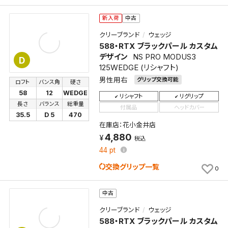
新入荷
中古
クリーブランド
ウェッジ
588・RTX ブラックパール カスタム
デザイン
NS PRO MODUS3
D
125WEDGE (リシャフト)
男性用右
グリップ交換可能
ロフト
バンス角
硬さ
58
12
WEDGE
リシャフト
リグリップ
検索条件を保存
長さ
バランス
総重量
付属品
ヘッドカバー
35.5
D 5
470
在庫店：花小金井店
この検索条件をマイページ内「保存検索条件一覧」に
4,880
税込
保存します。
44
pt
よく探す商品を、毎回条件指定することなく簡単に開
交換グリップ一覧
0
くことができます。
中古
検索条件
クリーブランド
ウェッジ
588・RTX ブラックパール カスタム