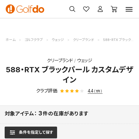
ゴルフ
ゴルフ用品
買取
クーポン
クラブ
ウェア
無料査定
一覧
ホーム
ゴルフクラブ
ウェッジ
クリーブランド
588・RTX ブラックパール カスタムデザイン
クリーブランド
ウェッジ
588・RTX ブラックパール カスタムデザ
イン
クラブ評価
4.4
（1件）
3
対象アイテム：
件の在庫があります
条件を指定して探す