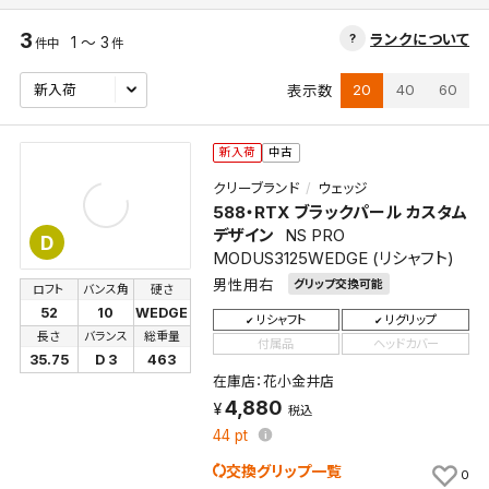
3
ランクについて
1 ～ 3
件中
件
20
40
60
表示数
新入荷
中古
クリーブランド
ウェッジ
588・RTX ブラックパール カスタム
デザイン
NS PRO
D
MODUS3125WEDGE (リシャフト)
男性用右
グリップ交換可能
ロフト
バンス角
硬さ
52
10
WEDGE
リシャフト
リグリップ
長さ
バランス
総重量
付属品
ヘッドカバー
35.75
D 3
463
在庫店：花小金井店
4,880
税込
44
pt
交換グリップ一覧
0