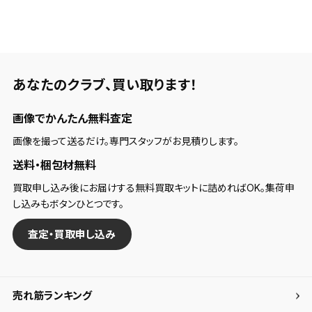
検索条件
検索条件を保存
あなたのクラブ、
買い取ります！
新着通知
画像でかんたん無料査定
検索条件を保存しました。
これまで保存した検索条件は、マイページの「保存検
画像を撮って送るだけ。専門スタッフがお見積りします。
新着通知を「する」にすると、この条件に一致する商品
索条件一覧」で確認できます。
送料・梱包材無料
が入荷した際に、メール及びお客様のアカウント内の
「お知らせ」で通知します。
買取申し込み後にお届けする無料買取キットに詰めればOK。集荷申
し込みもボタンひとつです。
保存された検索条件は変更できません。
査定・買取申し込み
条件を変更したい場合は、マイページの「保存検索条
件一覧」から画面を表示し、条件を変更の上、保存し直
してください。
売れ筋ランキング
保存する