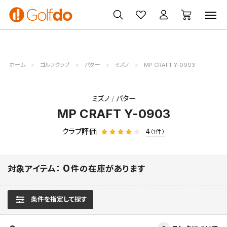
ゴルフ
ゴルフ用品
買取
クーポン
クラブ
ウェア
無料査定
一覧
ホーム
ゴルフクラブ
パター
ミズノ
MP CRAFT Y-0903
ミズノ
パター
MP CRAFT Y-0903
クラブ評価
4
（1件）
0
対象アイテム：
件の在庫があります
条件を指定して探す