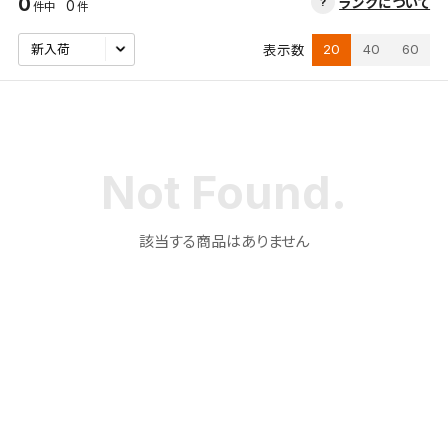
0
ランクについて
0
件中
件
20
40
60
表示数
該当する商品はありません
検索条件を保存
この検索条件をマイページ内「保存検索条件一覧」に
保存します。
よく探す商品を、毎回条件指定することなく簡単に開
くことができます。