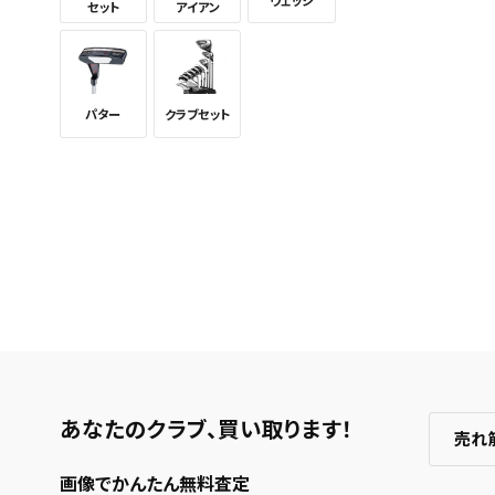
これまで
ウェッジ
セット
アイアン
新着通知
のアカウ
保存さ
条件を
パター
クラブセット
の上、
あなたのクラブ、
買い取ります！
売れ
画像でかんたん無料査定