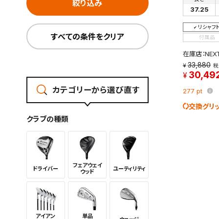
絞り込み
37.25
リシャフ
すべての条件をクリア
付属品
在庫店：NE
33,880
税
30,49
カテゴリーから選び直す
277
pt
この検索
よく探す
交換グリ
クラブの種類
検索条
フェアウェイ
ドライバー
ユーティリ
ティ
ウッド
新着通
検索条件
アイアン
単品