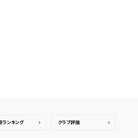
保存した検索条件は、マイページの「保存検索条件一覧」で確認できま
を「する」にすると、この条件に一致する商品が入荷した際に、メール
ント内の「お知らせ」で通知します。
れた検索条件は変更できません。
変更したい場合は、マイページの「保存検索条件一覧」から画面を表示し、
保存し直してください。
保存する
キャンセル
筋ランキング
クラブ評価