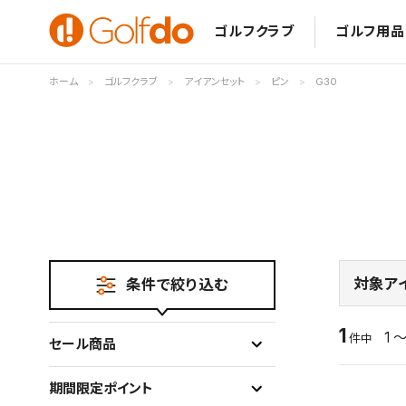
ゴルフクラブ
ゴルフ用品
ホーム
ゴルフクラブ
アイアンセット
ピン
G30
対象ア
条件で絞り込む
1
1 ～
件中
セール商品
期間限定ポイント