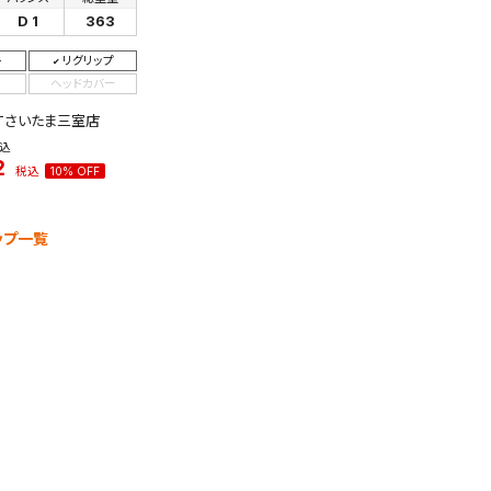
D 1
363
ト
リグリップ
ヘッドカバー
XTさいたま三室店
検索条件を保存
込
2
税込
10% OFF
条件をマイページ内「保存検索条件一覧」に保存します。
商品を、毎回条件指定することなく簡単に開くことができます。
ップ一覧
件
検索条件を保存
知
を保存しました。