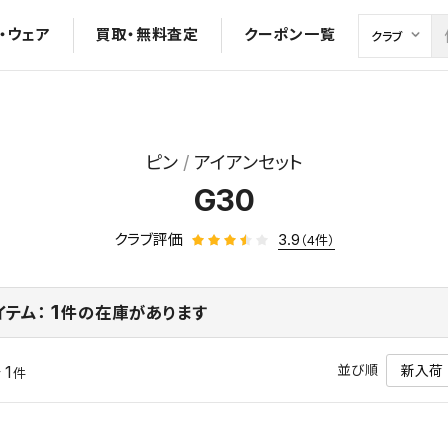
・ウェア
買取・無料査定
クーポン一覧
ピン
アイアンセット
G30
クラブ評価
3.9
（4件）
1
イテム：
件の在庫があります
並び順
 1
件