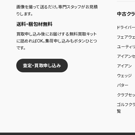
画像を撮って送るだけ。専門スタッフがお見積
中古クラ
りします。
送料・梱包材無料
ドライバ
買取申し込み後にお届けする無料買取キット
フェアウ
に詰めればOK。集荷申し込みもボタンひとつ
ユーティ
です。
アイアンセ
査定・買取申し込み
アイアン
ウェッジ
パター
クラブセッ
ゴルフク
覧