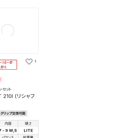
1
ール】一部
れ替え
象
ンセット
 210I (リシャフ
グリップ交換可能
内容
硬さ
7 - 9 W,S
LITE
バランス
総重量