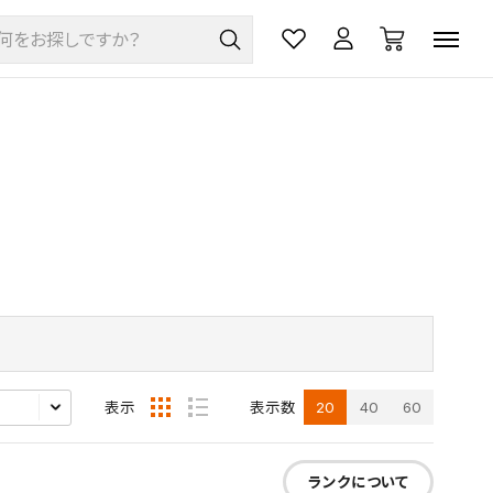
20
40
60
表示
表示数
ランクについて