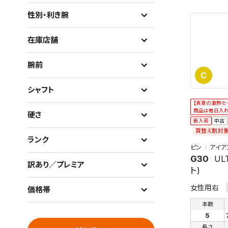
性別・利き腕
在庫店舗
腕前
C
シャフト
【真夏の激熱セ
商品は毎日入
硬さ
新入荷
中古
買替え割対
ランク
ピン
アイア
G30
ULT
訳あり／プレミア
ト)
女性用右
価格帯
本数
5
長さ