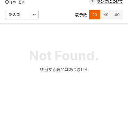
0
ランクについて
0
件中
件
20
40
60
表示数
該当する商品はありません
検索条件を保存
この検索条件をマイページ内「保存検索条件一覧」に
保存します。
よく探す商品を、毎回条件指定することなく簡単に開
くことができます。