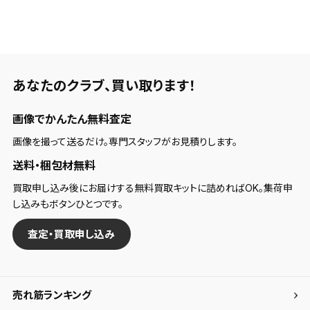
検索条件
検索条件を保存
あなたのクラブ、
買い取ります！
新着通知
画像でかんたん無料査定
検索条件を保存しました。
これまで保存した検索条件は、マイページの「保存検
画像を撮って送るだけ。専門スタッフがお見積りします。
新着通知を「する」にすると、この条件に一致する商品
索条件一覧」で確認できます。
送料・梱包材無料
が入荷した際に、メール及びお客様のアカウント内の
「お知らせ」で通知します。
買取申し込み後にお届けする無料買取キットに詰めればOK。集荷申
し込みもボタンひとつです。
保存された検索条件は変更できません。
査定・買取申し込み
条件を変更したい場合は、マイページの「保存検索条
件一覧」から画面を表示し、条件を変更の上、保存し直
してください。
売れ筋ランキング
保存する