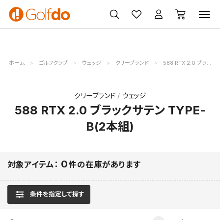
ゴルフ
ゴルフ用品
買取
クーポン
クラブ
ウェア
無料査定
一覧
ホーム
ゴルフクラブ
ウェッジ
クリーブランド
588 RTX 2.0 ブラックサテン TYPE-B(2本組)
クリーブランド
ウェッジ
588 RTX 2.0 ブラックサテン TYPE-
B(2本組)
0
対象アイテム：
件の在庫があります
条件を指定して探す