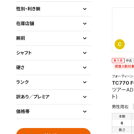
性別・利き腕
在庫店舗
腕前
C
シャフト
新入荷
中古
買替え割対
硬さ
フォーティーン
ランク
TC770 F
ツアーAD 
ト)
訳あり／プレミア
男性用右
価格帯
本数
6
長さ