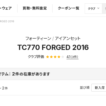
・ウェア
買取・無料査定
クーポン一覧
RGED 2016
フォーティーン
アイアンセット
TC770 FORGED 2016
クラブ評価
4.1
（3件）
2
イテム：
件の在庫があります
並び順
～ 2
件