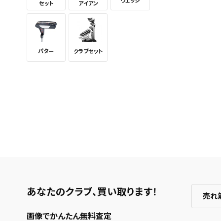
これまで
ウェッジ
セット
アイアン
新着通知
のアカウ
保存さ
条件を
パター
クラブセット
の上、
あなたのクラブ、
買い取ります！
売れ
画像でかんたん無料査定