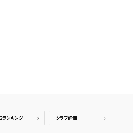
保存した検索条件は、マイページの「保存検索条件一覧」で確認できま
を「する」にすると、この条件に一致する商品が入荷した際に、メール
ント内の「お知らせ」で通知します。
れた検索条件は変更できません。
変更したい場合は、マイページの「保存検索条件一覧」から画面を表示し、
保存し直してください。
保存する
キャンセル
筋ランキング
クラブ評価