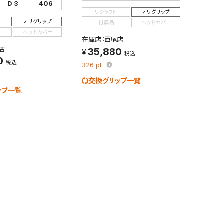
D 3
406
リシャフト
リグリップ
ト
リグリップ
付属品
ヘッドカバー
ヘッドカバー
在庫店：西尾店
店
35,880
税込
0
検索条件を保存
税込
326
pt
交換グリップ一覧
ップ一覧
条件をマイページ内「保存検索条件一覧」に保存します。
商品を、毎回条件指定することなく簡単に開くことができます。
件
検索条件を保存
知
を保存しました。