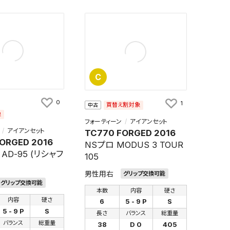
C
0
1
買替え割対象
中古
象
フォーティーン
アイアンセット
アイアンセット
TC770 FORGED 2016
ORGED 2016
NSプロ MODUS 3 TOUR
AD-95 (リシャフ
105
男性用右
グリップ交換可能
グリップ交換可能
本数
内容
硬さ
内容
硬さ
6
5 - 9 P
S
5 - 9 P
S
長さ
バランス
総重量
バランス
総重量
38
D 0
405