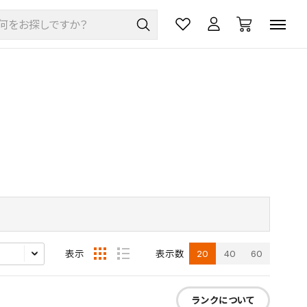
20
40
60
表示
表示数
ランクについて