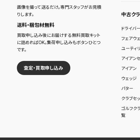
画像を撮って送るだけ。専門スタッフがお見積
中古クラ
りします。
送料・梱包材無料
ドライバ
買取申し込み後にお届けする無料買取キット
フェアウ
に詰めればOK。集荷申し込みもボタンひとつ
ユーティ
です。
アイアンセ
査定・買取申し込み
アイアン
ウェッジ
パター
クラブセッ
ゴルフク
覧