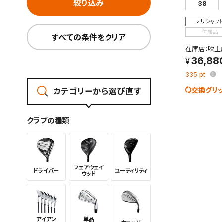
絞り込み
38
リシャフ
付属品
すべての条件をクリア
在庫店：吹上
36,88
335
pt
交換グリ
カテゴリーから選び直す
この検索
よく探す
クラブの種類
検索条
フェアウェイ
ドライバー
ユーティリ
ティ
ウッド
新着通
検索条件
アイアン
単品