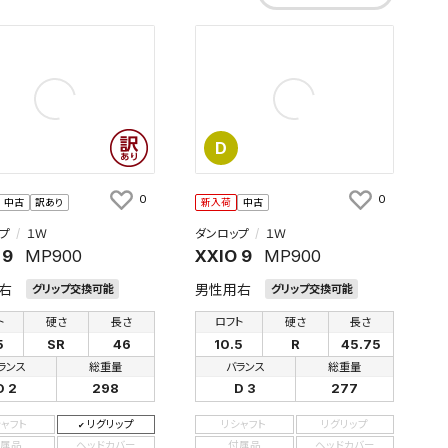
D
0
0
中古
訳あり
新入荷
中古
プ
１Ｗ
ダンロップ
１Ｗ
 9
MP900
XXIO 9
MP900
右
男性用右
グリップ交換可能
グリップ交換可能
ト
硬さ
長さ
ロフト
硬さ
長さ
5
SR
46
10.5
R
45.75
ランス
総重量
バランス
総重量
D 2
298
D 3
277
シャフト
リグリップ
リシャフト
リグリップ
属品
ヘッドカバー
付属品
ヘッドカバー