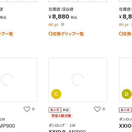
店
在庫店：深谷店
在庫店
8,880
8,
税込
税込
80
pt
80
pt
ップ一覧
交換グリップ一覧
交換
C
D
0
0
新入荷
中古
新入荷
買替え割対象
１Ｗ
ダンロッ
MP900
XXIO
ダンロップ
１Ｗ
XXIO 9
MP900