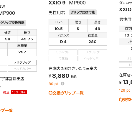
XXIO 9
MP900
ダンロッ
１Ｗ
XXIO
MP900
男性用右
グリップ交換可能
男性用
ロフト
硬さ
長さ
グリップ交換可能
10.5
S
46
ロフ
硬さ
長さ
10.
バランス
総重量
SR
45.75
D 4
280
バ
総重量
297
リシャフト
リグリップ
付属品
ヘッドカバー
リ
リグリップ
付
在庫店：NEXTさいたま三室店
ヘッドカバー
8,880
在庫店
税込
XT宇都宮鶴田店
13
80
pt
込
2
126
pt
税込
10% OFF
交換グリップ一覧
交換
ップ一覧