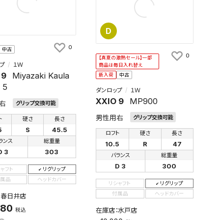
D
0
中古
0
【真夏の激熱セール】一部
プ
１Ｗ
商品は毎日入れ替え
 9
Miyazaki Kaula
新入荷
中古
 5
ダンロップ
１Ｗ
XXIO 9
MP900
右
グリップ交換可能
男性用右
グリップ交換可能
ト
硬さ
長さ
5
S
45.5
ロフト
硬さ
長さ
ランス
総重量
10.5
R
47
D 3
303
バランス
総重量
D 3
300
シャフト
リグリップ
属品
ヘッドカバー
リシャフト
リグリップ
付属品
ヘッドカバー
：春日井店
880
在庫店：水戸店
税込