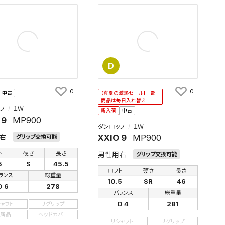
D
0
0
中古
【真夏の激熱セール】一部
商品は毎日入れ替え
プ
１Ｗ
新入荷
中古
 9
MP900
ダンロップ
１Ｗ
右
XXIO 9
MP900
グリップ交換可能
ト
硬さ
長さ
男性用右
グリップ交換可能
5
S
45.5
ロフト
硬さ
長さ
ランス
総重量
10.5
SR
46
D 6
278
バランス
総重量
D 4
281
シャフト
リグリップ
属品
ヘッドカバー
リシャフト
リグリップ