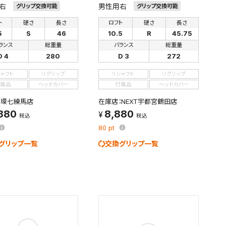
右
男性用右
グリップ交換可能
グリップ交換可能
ト
硬さ
長さ
ロフト
硬さ
長さ
5
S
46
10.5
R
45.75
ランス
総重量
バランス
総重量
D 4
280
D 3
272
シャフト
リグリップ
リシャフト
リグリップ
属品
ヘッドカバー
付属品
ヘッドカバー
：環七練馬店
在庫店：NEXT宇都宮鶴田店
,880
8,880
税込
税込
80
pt
グリップ一覧
交換グリップ一覧