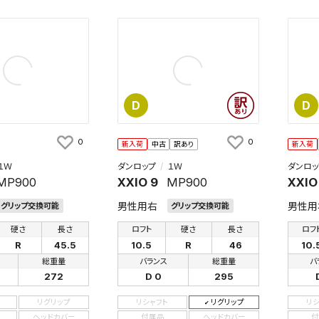
D
D
0
0
新入荷
中古
訳あり
新入荷
１Ｗ
ダンロップ
１Ｗ
ダンロッ
MP900
XXIO 9
MP900
XXIO
男性用右
男性用
グリップ交換可能
グリップ交換可能
硬さ
長さ
ロフト
硬さ
長さ
ロフ
R
45.5
10.5
R
46
10.
総重量
バランス
総重量
バ
272
D 0
295
リグリップ
リシャフト
リグリップ
リ
ヘッドカバー
付属品
ヘッドカバー
付