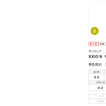
D
新入荷
中古
ダンロップ
XXIO 9
男性用右
ロフト
9.5
バランス
D 2
リシャフト
付属品