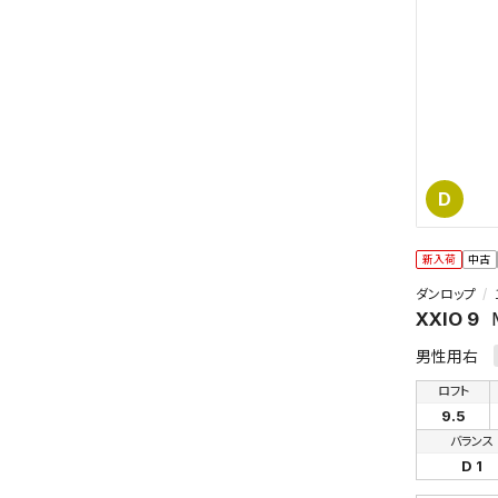
D
この検索
新入荷
中古
よく探す
ダンロップ
XXIO 9
検索条
男性用右
ロフト
9.5
バランス
D 1
新着通