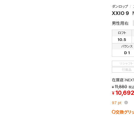
ダンロップ
XXIO 9
男性用右
ロフト
10.5
バランス
D 1
リシャフト
付属品
在庫店：NE
11,880
税
10,69
97
pt
交換グリ