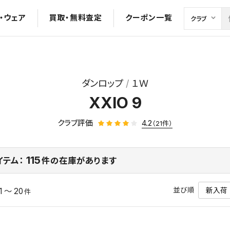
・ウェア
買取・無料査定
クーポン一覧
ダンロップ
１Ｗ
XXIO 9
クラブ評価
4.2
（21件）
115
イテム：
件の在庫があります
並び順
1 ～ 20
件