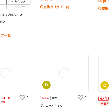
80
pt
リグリップ
を保存しました。
交換グリップ一覧
ヘッドカバー
交換
保存した検索条件は、マイページの「保存検索条件一覧」で確認できま
を「する」にすると、この条件に一致する商品が入荷した際に、メール
ンタウン加古川店
ント内の「お知らせ」で通知します。
税込
れた検索条件は変更できません。
変更したい場合は、マイページの「保存検索条件一覧」から画面を表示し、
ップ一覧
保存し直してください。
保存する
キャンセル
D
C
0
0
ール】一部
新入荷
中古
新入荷
れ替え
買替え
ダンロップ
１Ｗ