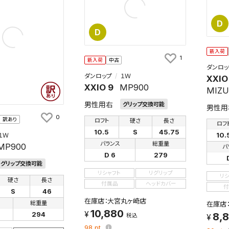
D
D
新入荷
1
新入荷
中古
ダンロッ
ダンロップ
１Ｗ
XXIO
検索条件を保存
XXIO 9
MP900
MIZU
男性用右
グリップ交換可能
男性用
条件をマイページ内「保存検索条件一覧」に保存します。
0
訳あり
ロフト
硬さ
長さ
ロフ
商品を、毎回条件指定することなく簡単に開くことができます。
10.5
S
45.75
10.
１Ｗ
バランス
総重量
MP900
バ
件
D 6
279
グリップ交換可能
リシャフト
リグリップ
リ
硬さ
長さ
付属品
ヘッドカバー
付
S
46
検索条件を保存
在庫店：大宮丸ヶ崎店
総重量
在庫店
10,880
294
8,
税込
知
98
pt