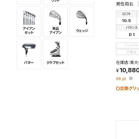
ウッド
男性用右
ロフト
10.5
バランス
アイアン
単品
ウェッジ
セット
アイアン
D 1
リシャフト
付属品
在庫店：東大
パター
クラブセット
10,88
98
pt
交換グリ