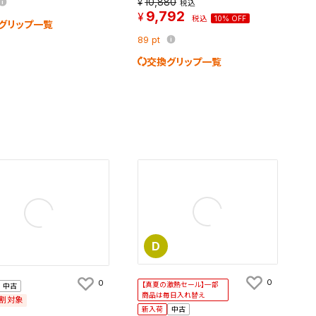
10,880
税込
9,792
税込
10% OFF
グリップ一覧
す。
及びお客様
89
pt
交換グリップ一覧
条件を変更
D
0
0
【真夏の激熱セール】一部
中古
商品は毎日入れ替え
割対象
新入荷
中古