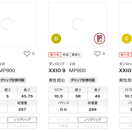
D
C
0
0
新入荷
中古
訳あり
新入荷
１Ｗ
ダンロップ
１Ｗ
ダンロッ
MP900
XXIO 9
MP900
XXIO
男性用右
男性用
グリップ交換可能
グリップ交換可能
硬さ
長さ
ロフト
硬さ
長さ
ロフ
S
45.75
10.5
SR
46
10.
総重量
バランス
総重量
バ
297
D 0
296
リグリップ
リシャフト
リグリップ
リ
ヘッドカバー
付属品
ヘッドカバー
付