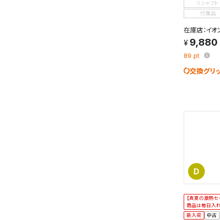
リシャフト
検索条件
付属品
これまで
新着通知
在庫店：イオ
のアカウ
9,880
89
pt
保存さ
条件を
交換グリ
の上、
D
【真夏の激熱セ
商品は毎日入
新入荷
中古