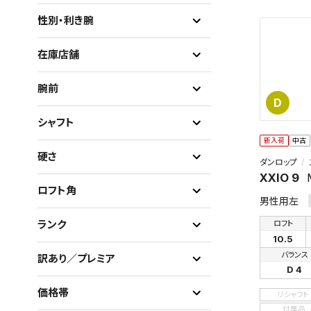
性別・利き腕
在庫店舗
腕前
D
シャフト
新入荷
中古
硬さ
ダンロップ
XXIO 9
ロフト角
男性用左
ランク
ロフト
10.5
バランス
訳あり／プレミア
D 4
価格帯
リシャフト
付属品