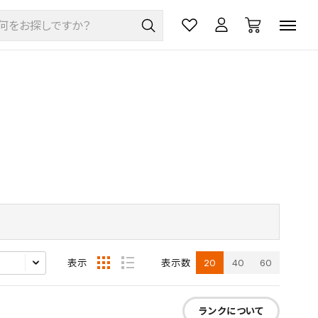
20
40
60
表示
表示数
ランクについて