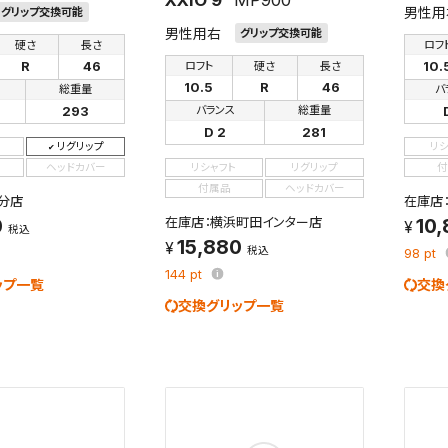
男性用
グリップ交換可能
男性用右
グリップ交換可能
硬さ
長さ
ロフ
R
46
10.
ロフト
硬さ
長さ
10.5
R
46
総重量
バ
293
バランス
総重量
D 2
281
リグリップ
リ
ヘッドカバー
リシャフト
リグリップ
付
付属品
ヘッドカバー
分店
在庫店
0
在庫店：横浜町田インター店
10
税込
15,880
税込
98
pt
144
pt
ップ一覧
交換
交換グリップ一覧