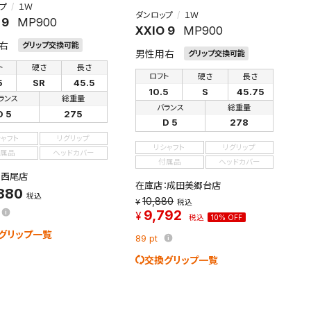
プ
１Ｗ
ダンロップ
１Ｗ
 9
MP900
XXIO 9
MP900
右
グリップ交換可能
男性用右
グリップ交換可能
ト
硬さ
長さ
ロフト
硬さ
長さ
5
SR
45.5
10.5
S
45.75
ランス
総重量
バランス
総重量
D 5
275
D 5
278
シャフト
リグリップ
リシャフト
リグリップ
属品
ヘッドカバー
付属品
ヘッドカバー
：西尾店
在庫店：成田美郷台店
,880
税込
10,880
税込
9,792
税込
10% OFF
グリップ一覧
89
pt
交換グリップ一覧