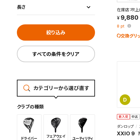
長さ
在庫店：吹上
9,880
8
pt
絞り込み
交換グリ
すべての条件をクリア
カテゴリーから選び直す
D
クラブの種類
新入荷
中古
ダンロップ
XXIO 9
フェアウェイ
ドライバー
ユーティリ
ティ