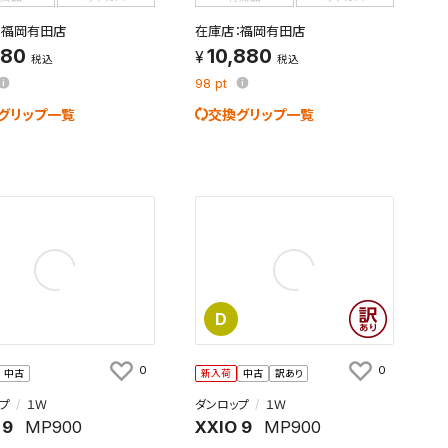
：福岡有田店
在庫店：福岡有田店
880
10,880
税込
税込
98
pt
グリップ一覧
交換グリップ一覧
D
0
0
中古
新入荷
中古
訳あり
プ
１Ｗ
ダンロップ
１Ｗ
 9
MP900
XXIO 9
MP900