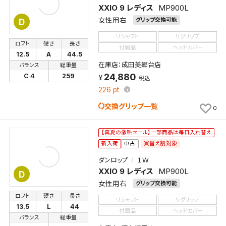
XXIO 9 レディス
MP900L
女性用右
グリップ交換可能
D
リシャフト
リグリップ
ロフト
硬さ
長さ
付属品
ヘッドカバー
12.5
A
44.5
在庫店：成田美郷台店
バランス
総重量
24,880
C 4
259
税込
226
pt
交換グリップ一覧
0
【真夏の激熱セール】一部商品は毎日入れ替え
買替え割対象
新入荷
中古
ダンロップ
１Ｗ
XXIO 9 レディス
MP900L
D
女性用右
グリップ交換可能
ロフト
硬さ
長さ
リシャフト
リグリップ
13.5
L
44
付属品
ヘッドカバー
バランス
総重量