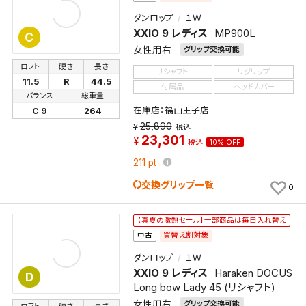
ダンロップ
１Ｗ
検索条件
XXIO 9 レディス
MP900L
C
女性用右
グリップ交換可能
ロフト
硬さ
長さ
リシャフト
リグリップ
検索条件を保存
11.5
R
44.5
付属品
ヘッドカバー
バランス
総重量
在庫店：福山王子店
C 9
264
新着通知
検索条件を保存しました。
25,890
税込
23,301
これまで保存した検索条件は、マイページの「保存検
税込
10% OFF
新着通知を「する」にすると、この条件に一致する商品
索条件一覧」で確認できます。
211
pt
が入荷した際に、メール及びお客様のアカウント内の
交換グリップ一覧
「お知らせ」で通知します。
0
保存された検索条件は変更できません。
【真夏の激熱セール】一部商品は毎日入れ替え
条件を変更したい場合は、マイページの「保存検索条
買替え割対象
中古
件一覧」から画面を表示し、条件を変更の上、保存し直
ダンロップ
１Ｗ
してください。
XXIO 9 レディス
Haraken DOCUS
D
Long bow Lady 45 (リシャフト)
保存する
女性用右
グリップ交換可能