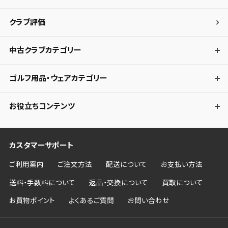
クラブ評価
中古クラブカテゴリー
ゴルフ用品・ウェアカテゴリー
お役立ちコンテンツ
カスタマーサポート
ご利用案内
ご注文方法
配送について
お支払い方法
送料・手数料について
返品・交換について
買取について
お買物ポイント
よくあるご質問
お問い合わせ