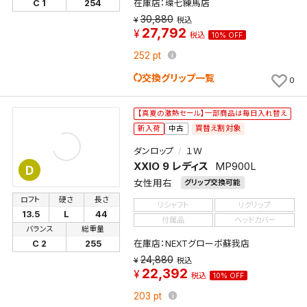
在庫店：環七練馬店
C 1
254
30,880
税込
27,792
税込
10% OFF
252
pt
交換グリップ一覧
0
【真夏の激熱セール】一部商品は毎日入れ替え
買替え割対象
新入荷
中古
ダンロップ
１Ｗ
XXIO 9 レディス
MP900L
D
女性用右
グリップ交換可能
ロフト
硬さ
長さ
リシャフト
リグリップ
13.5
L
44
付属品
ヘッドカバー
バランス
総重量
在庫店：NEXTグローボ蘇我店
C 2
255
24,880
税込
22,392
税込
10% OFF
203
pt