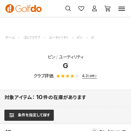
ゴルフ
ゴルフ用品
買取
クーポン
クラブ
ウェア
無料査定
一覧
ホーム
ゴルフクラブ
ユーティリティ
ピン
G
ピン
ユーティリティ
G
クラブ評価
4.3
（9件）
10
対象アイテム：
件の在庫があります
条件を指定して探す