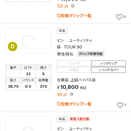
件一覧」から画面を表示し、条件を変更の上、保存し直
126
pt
してください。
交換グリップ一覧
0
保存する
中古
キャンセル
ピン
ユーティリティ
D
G
TOUR 90
男性用右
グリップ交換可能
リシャフト
リグリップ
番手
ロフト
硬さ
付属品
ヘッドカバー
22
S
在庫店：上田バイパス店
長さ
バランス
総重量
10,800
38.75
D 0
370
税込
98
pt
交換グリップ一覧
1
買替え割対象
中古
ピン
ユーティリティ