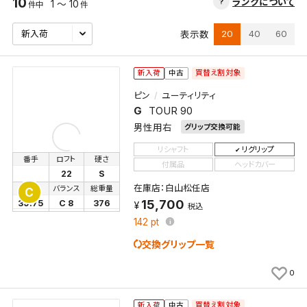
10
ランクについて
1 ～ 10
件中
件
20
40
60
表示数
買替え割対象
新入荷
中古
ピン
ユーティリティ
G
TOUR 90
男性用右
グリップ交換可能
リシャフト
リグリップ
番手
ロフト
硬さ
付属品
ヘッドカバー
22
S
在庫店：白山松任店
長さ
バランス
総重量
C
15,700
39.75
C 8
376
税込
142
pt
交換グリップ一覧
0
買替え割対象
新入荷
中古