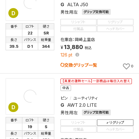
G
ALTA J50
男性用左
グリップ交換可能
D
リシャフト
リグリップ
番手
ロフト
硬さ
付属品
ヘッドカバー
22
SR
在庫店：岡崎上里店
長さ
バランス
総重量
13,880
39.5
D 1
344
税込
126
pt
交換グリップ一覧
0
【真夏の激熱セール】一部商品は毎日入れ替え
中古
ピン
ユーティリティ
G
AWT 2.0 LITE
D
男性用左
グリップ交換可能
番手
ロフト
硬さ
リシャフト
リグリップ
19
S
付属品
ヘッドカバー
長さ
バランス
総重量