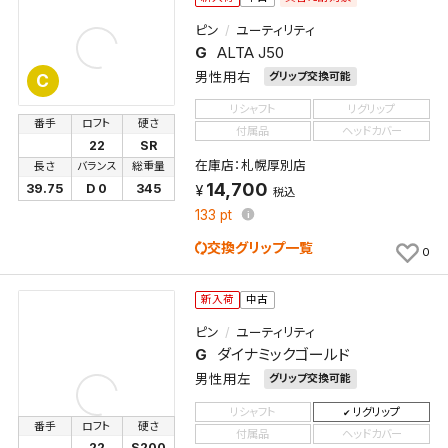
ピン
ユーティリティ
G
ALTA J50
男性用右
グリップ交換可能
C
リシャフト
リグリップ
番手
ロフト
硬さ
付属品
ヘッドカバー
22
SR
在庫店：札幌厚別店
長さ
バランス
総重量
14,700
39.75
D 0
345
税込
133
pt
交換グリップ一覧
0
新入荷
中古
ピン
ユーティリティ
G
ダイナミックゴールド
男性用左
グリップ交換可能
リシャフト
リグリップ
番手
ロフト
硬さ
付属品
ヘッドカバー
22
S200