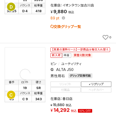
在庫店：イオンタウン加古川店
長さ
バランス
総重量
D
9,880
39.25
D 4
418
税込
89
pt
交換グリップ一覧
0
【真夏の激熱セール】一部商品は毎日入れ替え
買替え割対象
新入荷
中古
ピン
ユーティリティ
G
ALTA J50
男性用右
グリップ交換可能
番手
ロフト
硬さ
リシャフト
リグリップ
19
SR
付属品
ヘッドカバー
長さ
バランス
総重量
C
在庫店：春日店
40
C 9
343
15,880
税込
14,292
税込
10% OFF