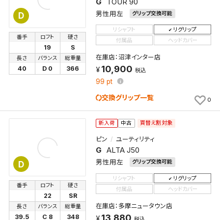
G
TOUR 90
保存します。
男性用左
グリップ交換可能
D
よく探す商品を、毎回条件指定することなく簡単に開
リシャフト
リグリップ
くことができます。
番手
ロフト
硬さ
付属品
ヘッドカバー
19
S
検索条件
在庫店：沼津インター店
長さ
バランス
総重量
10,900
40
D 0
366
税込
99
pt
交換グリップ一覧
0
検索条件を保存
買替え割対象
新入荷
中古
新着通知
検索条件を保存しました。
ピン
ユーティリティ
これまで保存した検索条件は、マイページの「保存検
G
ALTA J50
新着通知を「する」にすると、この条件に一致する商品
索条件一覧」で確認できます。
男性用左
グリップ交換可能
D
が入荷した際に、メール及びお客様のアカウント内の
「お知らせ」で通知します。
リシャフト
リグリップ
番手
ロフト
硬さ
付属品
ヘッドカバー
22
SR
保存された検索条件は変更できません。
在庫店：多摩ニュータウン店
長さ
バランス
総重量
条件を変更したい場合は、マイページの「保存検索条
13,880
39.5
C 8
348
税込