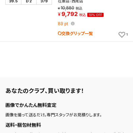
在庫店：西尾店
39.5
D 2
379
10,880
税込
9,792
税込
10% OFF
89
pt
交換グリップ一覧
1
あなたのクラブ、
買い取ります！
画像でかんたん無料査定
画像を撮って送るだけ。専門スタッフがお見積りします。
送料・梱包材無料