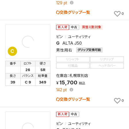
129
pt
交換グリップ一覧
0
買替え割対象
新入荷
中古
ピン
ユーティリティ
G
ALTA J50
男性用右
グリップ交換可能
C
リシャフト
リグリップ
番手
ロフト
硬さ
付属品
ヘッドカバー
26
SR
在庫店：札幌厚別店
長さ
バランス
総重量
15,700
39
C 9
349
税込
142
pt
交換グリップ一覧
0
検索条件を保存
新入荷
中古
ピン
ユーティリティ
この検索条件をマイページ内「保存検索条件一覧」に