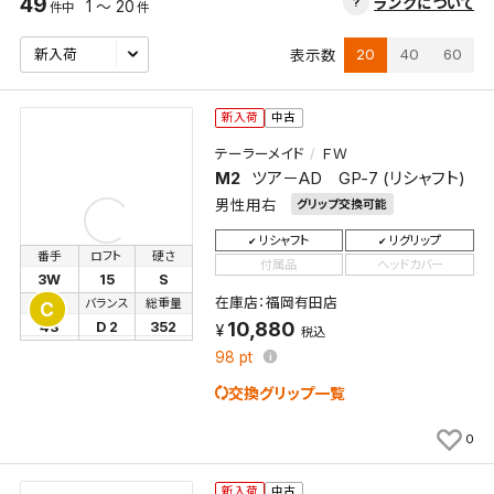
49
ランクについて
1 ～ 20
件中
件
20
40
60
表示数
新入荷
中古
テーラーメイド
ＦＷ
M2
ツア－AD GP-7 (リシャフト)
男性用右
グリップ交換可能
リシャフト
リグリップ
番手
ロフト
硬さ
付属品
ヘッドカバー
3W
15
S
在庫店：福岡有田店
長さ
バランス
総重量
C
10,880
43
D 2
352
税込
98
pt
交換グリップ一覧
0
新入荷
中古