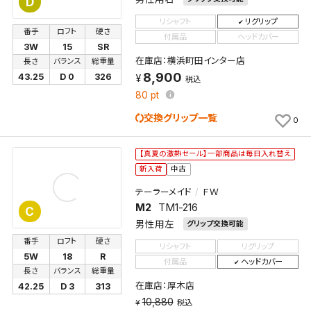
D
リシャフト
リグリップ
番手
ロフト
硬さ
付属品
ヘッドカバー
3W
15
SR
在庫店：横浜町田インター店
長さ
バランス
総重量
8,900
43.25
D 0
326
税込
80
pt
交換グリップ一覧
0
【真夏の激熱セール】一部商品は毎日入れ替え
新入荷
中古
テーラーメイド
ＦＷ
M2
TM1-216
C
男性用左
グリップ交換可能
番手
ロフト
硬さ
リシャフト
リグリップ
5W
18
R
付属品
ヘッドカバー
長さ
バランス
総重量
在庫店：厚木店
42.25
D 3
313
10,880
税込