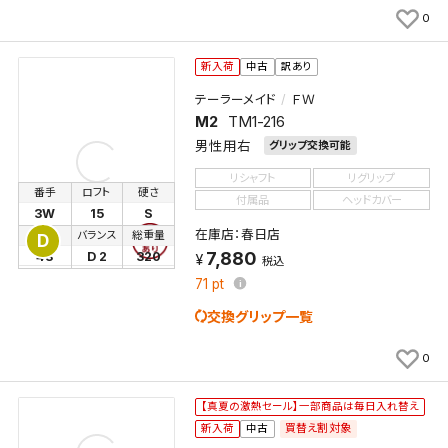
0
新入荷
中古
訳あり
テーラーメイド
ＦＷ
M2
TM1-216
男性用右
グリップ交換可能
リシャフト
リグリップ
番手
ロフト
硬さ
付属品
ヘッドカバー
3W
15
S
検索条件を保存
在庫店：春日店
長さ
バランス
総重量
D
7,880
43
D 2
320
税込
71
pt
この検索条件をマイページ内「保存検索条件一覧」に
保存します。
交換グリップ一覧
よく探す商品を、毎回条件指定することなく簡単に開
くことができます。
0
検索条件
【真夏の激熱セール】一部商品は毎日入れ替え
買替え割対象
新入荷
中古