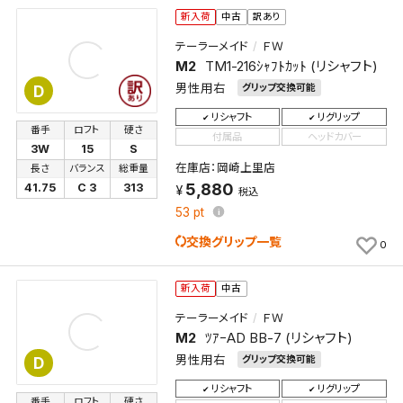
新入荷
中古
訳あり
テーラーメイド
ＦＷ
M2
TM1-216ｼｬﾌﾄｶｯﾄ (リシャフト)
男性用右
グリップ交換可能
D
リシャフト
リグリップ
番手
ロフト
硬さ
付属品
ヘッドカバー
3W
15
S
在庫店：岡崎上里店
長さ
バランス
総重量
5,880
41.75
C 3
313
税込
53
pt
交換グリップ一覧
0
新入荷
中古
テーラーメイド
ＦＷ
M2
ﾂｱｰAD BB-7 (リシャフト)
男性用右
グリップ交換可能
D
リシャフト
リグリップ
番手
ロフト
硬さ