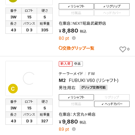
リシャフト
リグリップ
番手
ロフト
硬さ
付属品
ヘッドカバー
3W
15
S
在庫店：NEXT昭島武蔵野店
長さ
バランス
総重量
8,880
43
D 3
335
税込
80
pt
交換グリップ一覧
0
新入荷
中古
テーラーメイド
ＦＷ
M2
FUBUKI V60 (リシャフト)
男性用右
グリップ交換可能
C
リシャフト
リグリップ
番手
ロフト
硬さ
付属品
ヘッドカバー
3W
15
S
在庫店：大宮丸ヶ崎店
長さ
バランス
総重量
9,880
43
D 3
327
税込
89
pt