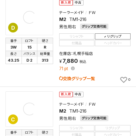
新入荷
中古
テーラーメイド
ＦＷ
M2
TM1-216
男性用右
グリップ交換可能
D
リシャフト
リグリップ
番手
ロフト
硬さ
付属品
ヘッドカバー
3W
15
R
在庫店：札幌手稲店
長さ
バランス
総重量
7,880
43.25
D 2
313
税込
71
pt
交換グリップ一覧
0
新入荷
中古
テーラーメイド
ＦＷ
M2
TM1-216
男性用右
グリップ交換可能
C
リシャフト
リグリップ
番手
ロフト
硬さ
付属品
ヘッドカバー