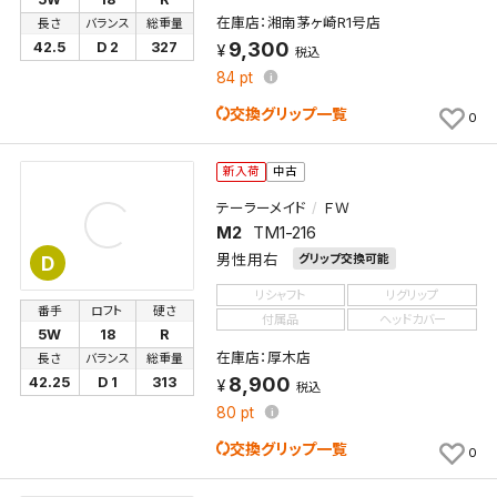
在庫店：湘南茅ヶ崎R1号店
長さ
バランス
総重量
9,300
42.5
D 2
327
税込
84
pt
交換グリップ一覧
0
新入荷
中古
テーラーメイド
ＦＷ
M2
TM1-216
男性用右
グリップ交換可能
D
リシャフト
リグリップ
番手
ロフト
硬さ
付属品
ヘッドカバー
5W
18
R
在庫店：厚木店
長さ
バランス
総重量
8,900
42.25
D 1
313
税込
80
pt
交換グリップ一覧
0