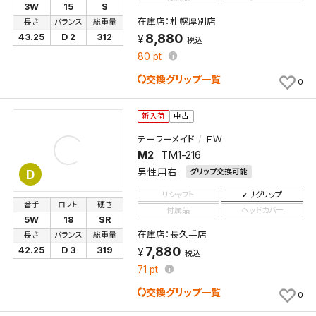
3W
15
S
在庫店：札幌厚別店
長さ
バランス
総重量
8,880
43.25
D 2
312
税込
80
pt
交換グリップ一覧
0
新入荷
中古
テーラーメイド
ＦＷ
M2
TM1-216
男性用右
グリップ交換可能
D
リシャフト
リグリップ
番手
ロフト
硬さ
付属品
ヘッドカバー
5W
18
SR
在庫店：長久手店
長さ
バランス
総重量
7,880
42.25
D 3
319
税込
71
pt
交換グリップ一覧
0