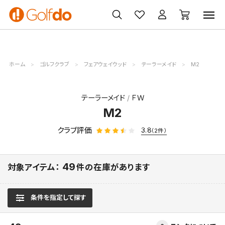
ゴルフ
ゴルフ用品
買取
クーポン
クラブ
ウェア
無料査定
一覧
ホーム
ゴルフクラブ
フェアウェイウッド
テーラーメイド
M2
テーラーメイド
ＦＷ
M2
クラブ評価
3.8
（2件）
49
対象アイテム：
件の在庫があります
条件を指定して探す