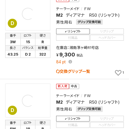
テーラーメイド
ＦＷ
M2
ディアマナ R50 (リシャフト)
男性用右
グリップ交換可能
D
リシャフト
リグリップ
番手
ロフト
硬さ
付属品
ヘッドカバー
3W
15
R
在庫店：湘南茅ヶ崎R1号店
長さ
バランス
総重量
9,300
43.25
D 2
322
税込
84
pt
交換グリップ一覧
1
新入荷
中古
テーラーメイド
ＦＷ
M2
ディアマナ R50 (リシャフト)
男性用右
グリップ交換可能
D
リシャフト
リグリップ
番手
ロフト
硬さ
付属品
ヘッドカバー
5W
18
R