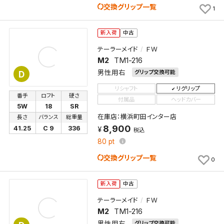
交換グリップ一覧
1
新入荷
中古
テーラーメイド
ＦＷ
M2
TM1-216
男性用右
グリップ交換可能
D
リシャフト
リグリップ
番手
ロフト
硬さ
付属品
ヘッドカバー
5W
18
SR
在庫店：横浜町田インター店
長さ
バランス
総重量
8,900
41.25
C 9
336
税込
80
pt
交換グリップ一覧
0
新入荷
中古
テーラーメイド
ＦＷ
M2
TM1-216
男性用右
グリップ交換可能