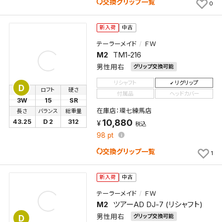
交換グリップ一覧
0
新入荷
中古
テーラーメイド
ＦＷ
M2
TM1-216
男性用右
グリップ交換可能
リシャフト
リグリップ
D
番手
ロフト
硬さ
付属品
ヘッドカバー
3W
15
SR
在庫店：環七練馬店
長さ
バランス
総重量
10,880
43.25
D 2
312
税込
98
pt
交換グリップ一覧
1
新入荷
中古
テーラーメイド
ＦＷ
M2
ツアーAD DJ-7 (リシャフト)
男性用右
グリップ交換可能
D