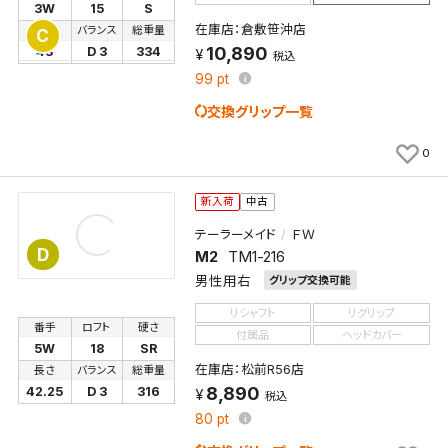
3W
15
S
在庫店：倉敷笹沖店
長さ
バランス
総重量
C
10,890
43
D 3
334
税込
99
pt
交換グリップ一覧
0
新入荷
中古
テーラーメイド
ＦＷ
D
M2
TM1-216
男性用右
グリップ交換可能
リシャフト
リグリップ
番手
ロフト
硬さ
付属品
ヘッドカバー
5W
18
SR
在庫店：松前R56店
長さ
バランス
総重量
8,890
42.25
D 3
316
税込
80
pt