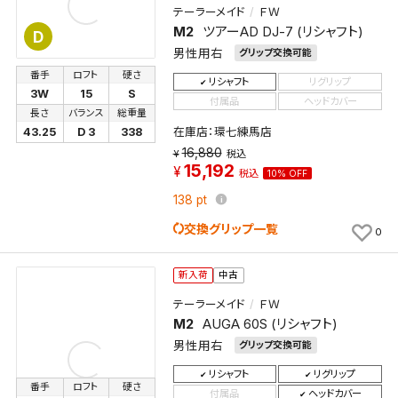
テーラーメイド
ＦＷ
M2
ツアーAD DJ-7 (リシャフト)
D
検索条件を保存
男性用右
グリップ交換可能
番手
ロフト
硬さ
リシャフト
リグリップ
新着通知
3W
15
S
検索条件を保存しました。
付属品
ヘッドカバー
長さ
バランス
総重量
これまで保存した検索条件は、マイページの「保存検
在庫店：環七練馬店
43.25
D 3
338
新着通知を「する」にすると、この条件に一致する商品
索条件一覧」で確認できます。
16,880
税込
が入荷した際に、メール及びお客様のアカウント内の
15,192
税込
10% OFF
「お知らせ」で通知します。
138
pt
保存された検索条件は変更できません。
交換グリップ一覧
0
条件を変更したい場合は、マイページの「保存検索条
件一覧」から画面を表示し、条件を変更の上、保存し直
新入荷
中古
してください。
テーラーメイド
ＦＷ
M2
AUGA 60S (リシャフト)
保存する
男性用右
グリップ交換可能
リシャフト
リグリップ
キャンセル
番手
ロフト
硬さ
付属品
ヘッドカバー