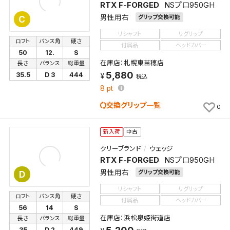
RTX F-FORGED
NSプロ950GH
男性用右
グリップ交換可能
C
リシャフト
リグリップ
ロフト
バンス角
硬さ
付属品
ヘッドカバー
50
12.
S
在庫店：札幌東苗穂店
長さ
バランス
総重量
5,880
35.5
D 3
444
税込
8
pt
交換グリップ一覧
0
新入荷
中古
クリーブランド
ウェッジ
RTX F-FORGED
NSプロ950GH
男性用右
グリップ交換可能
D
リシャフト
リグリップ
ロフト
バンス角
硬さ
付属品
ヘッドカバー
56
14
S
在庫店：浜松泉姫街道店
長さ
バランス
総重量
35
D 2
449