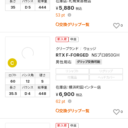
在庫店：札幌東苗穂店
長さ
バランス
総重量
5,880
35
D 5
444
税込
53
pt
交換グリップ一覧
0
新入荷
中古
クリーブランド
ウェッジ
RTX F-FORGED
NSプロ850GH
男性用右
グリップ交換可能
C
リシャフト
リグリップ
ロフト
バンス角
硬さ
付属品
ヘッドカバー
60
12
S
在庫店：横浜町田インター店
長さ
バランス
総重量
6,900
35.5
D 4
448
税込
62
pt
交換グリップ一覧
0
新入荷
中古