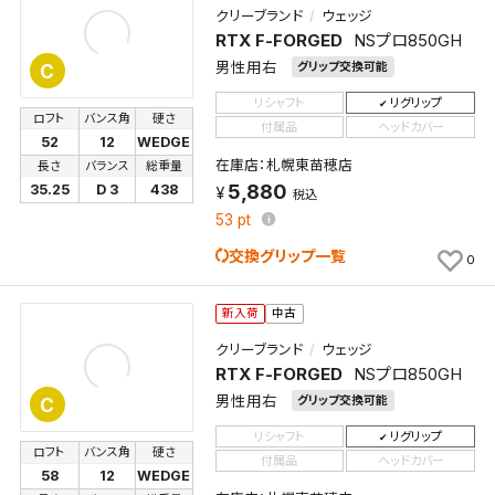
クリーブランド
ウェッジ
RTX F-FORGED
NSプロ850GH
男性用右
グリップ交換可能
C
リシャフト
リグリップ
ロフト
バンス角
硬さ
付属品
ヘッドカバー
52
12
WEDGE
在庫店：札幌東苗穂店
長さ
バランス
総重量
5,880
35.25
D 3
438
税込
53
pt
交換グリップ一覧
0
新入荷
中古
クリーブランド
ウェッジ
RTX F-FORGED
NSプロ850GH
男性用右
グリップ交換可能
C
リシャフト
リグリップ
ロフト
バンス角
硬さ
付属品
ヘッドカバー
58
12
WEDGE