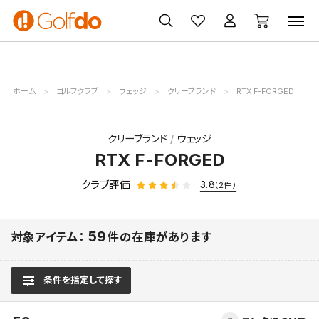
ゴルフ
ゴルフ用品
買取
クーポン
クラブ
ウェア
無料査定
一覧
ホーム
ゴルフクラブ
ウェッジ
クリーブランド
RTX F-FORGED
クリーブランド
ウェッジ
RTX F-FORGED
クラブ評価
3.8
（2件）
59
対象アイテム：
件の在庫があります
条件を指定して探す