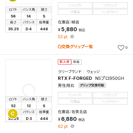
リシャフト
リグリップ
ロフト
バンス角
硬さ
付属品
ヘッドカバー
56
14
S
在庫店：緑店
長さ
バランス
総重量
5,880
35.25
D 4
448
税込
53
pt
交換グリップ一覧
0
新入荷
中古
クリーブランド
ウェッジ
RTX F-FORGED
NSプロ950GH
男性用右
グリップ交換可能
リシャフト
リグリップ
ロフト
バンス角
硬さ
付属品
ヘッドカバー
52
12
S
在庫店：佐賀北店
長さ
バランス
総重量
C
6,880
35.25
D 3
444
税込
62
pt