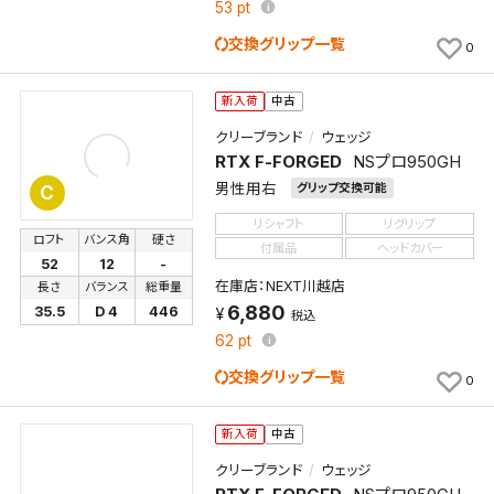
53
pt
交換グリップ一覧
0
新入荷
中古
クリーブランド
ウェッジ
RTX F-FORGED
NSプロ950GH
男性用右
グリップ交換可能
C
リシャフト
リグリップ
検索条件を保存
ロフト
バンス角
硬さ
付属品
ヘッドカバー
52
12
-
在庫店：NEXT川越店
長さ
バランス
総重量
この検索条件をマイページ内「保存検索条件一覧」に
6,880
35.5
D 4
446
税込
保存します。
62
pt
よく探す商品を、毎回条件指定することなく簡単に開
交換グリップ一覧
0
くことができます。
新入荷
中古
検索条件
クリーブランド
ウェッジ