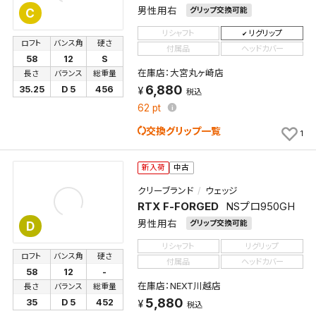
男性用右
グリップ交換可能
C
リシャフト
リグリップ
ロフト
バンス角
硬さ
付属品
ヘッドカバー
58
12
S
在庫店：大宮丸ヶ崎店
長さ
バランス
総重量
6,880
35.25
D 5
456
税込
62
pt
交換グリップ一覧
1
新入荷
中古
クリーブランド
ウェッジ
RTX F-FORGED
NSプロ950GH
男性用右
グリップ交換可能
D
リシャフト
リグリップ
ロフト
バンス角
硬さ
付属品
ヘッドカバー
58
12
-
在庫店：NEXT川越店
長さ
バランス
総重量
5,880
35
D 5
452
税込