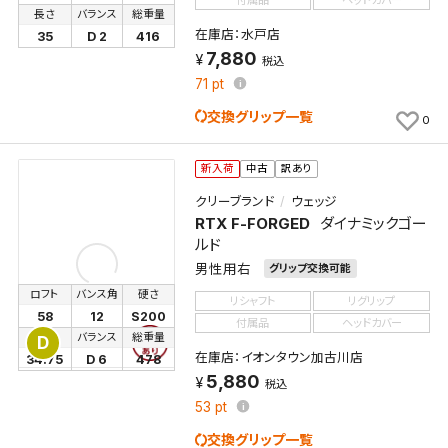
長さ
バランス
総重量
在庫店：水戸店
35
D 2
416
7,880
税込
71
pt
交換グリップ一覧
0
新入荷
中古
訳あり
クリーブランド
ウェッジ
RTX F-FORGED
ダイナミックゴー
ルド
男性用右
グリップ交換可能
ロフト
バンス角
硬さ
リシャフト
リグリップ
58
12
S200
付属品
ヘッドカバー
長さ
バランス
総重量
D
在庫店：イオンタウン加古川店
34.75
D 6
478
5,880
税込
53
pt
交換グリップ一覧