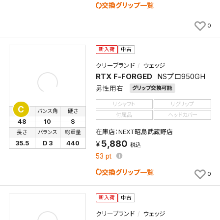
交換グリップ一覧
0
新入荷
中古
クリーブランド
ウェッジ
RTX F-FORGED
NSプロ950GH
男性用右
グリップ交換可能
リシャフト
リグリップ
C
ロフト
バンス角
硬さ
付属品
ヘッドカバー
48
10
S
在庫店：NEXT昭島武蔵野店
長さ
バランス
総重量
5,880
35.5
D 3
440
税込
53
pt
交換グリップ一覧
0
新入荷
中古
クリーブランド
ウェッジ