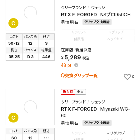
クリーブランド
ウェッジ
RTX F-FORGED
NSプロ950GH
男性用右
グリップ交換可能
C
リシャフト
リグリップ
ロフト
バンス角
硬さ
付属品
ヘッドカバー
50-12
12
S
在庫店：新居浜店
長さ
バランス
総重量
5,289
35.25
D 3
446
税込
48
pt
交換グリップ一覧
0
新入荷
中古
クリーブランド
ウェッジ
RTX F-FORGED
Miyazaki WG-
60
C
男性用右
グリップ交換可能
ロフト
バンス角
硬さ
リシャフト
リグリップ
60
12
･･･
付属品
ヘッドカバー