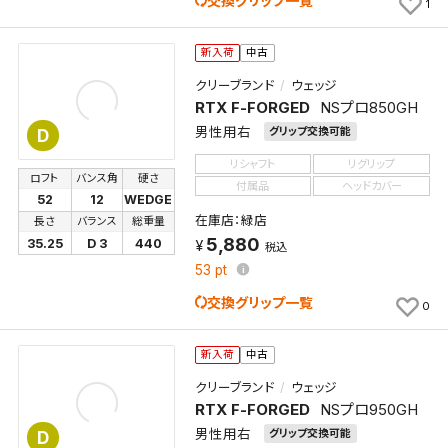
交換グリップ一覧
1
新入荷
中古
クリーブランド
ウェッジ
RTX F-FORGED
NSプロ850GH
男性用右
グリップ交換可能
D
リシャフト
リグリップ
ロフト
バンス角
硬さ
付属品
ヘッドカバー
52
12
WEDGE
在庫店：緑店
長さ
バランス
総重量
5,880
35.25
D 3
440
税込
53
pt
交換グリップ一覧
0
新入荷
中古
クリーブランド
ウェッジ
RTX F-FORGED
NSプロ950GH
男性用右
グリップ交換可能
D