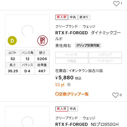
1
新入荷
中古
訳あり
クリーブランド
ウェッジ
RTX F-FORGED
ダイナミックゴー
ルド
D
男性用右
グリップ交換可能
ロフト
バンス角
硬さ
リシャフト
リグリップ
52
12
S200
付属品
ヘッドカバー
長さ
バランス
総重量
在庫店：イオンタウン加古川店
35.25
D 4
467
5,880
税込
53
pt
交換グリップ一覧
0
新入荷
中古
クリーブランド
ウェッジ
RTX F-FORGED
NSプロ950GH