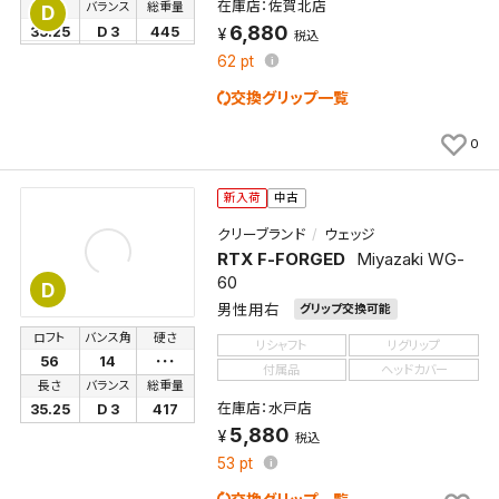
在庫店：佐賀北店
長さ
バランス
総重量
D
6,880
35.25
D 3
445
税込
62
pt
交換グリップ一覧
0
新入荷
中古
クリーブランド
ウェッジ
RTX F-FORGED
Miyazaki WG-
60
D
男性用右
グリップ交換可能
ロフト
バンス角
硬さ
リシャフト
リグリップ
56
14
･･･
付属品
ヘッドカバー
長さ
バランス
総重量
在庫店：水戸店
35.25
D 3
417
5,880
税込
53
pt