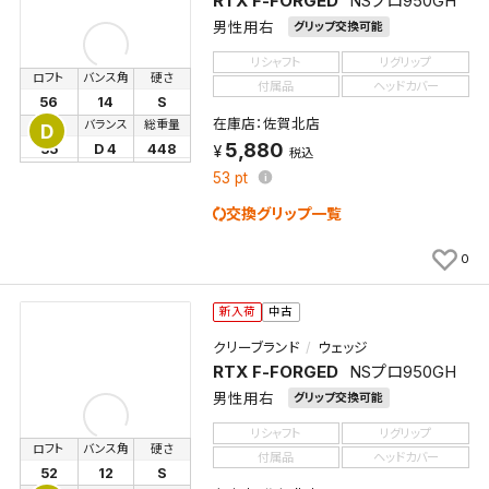
RTX F-FORGED
NSプロ950GH
男性用右
グリップ交換可能
検索条件を保存
リシャフト
リグリップ
ロフト
バンス角
硬さ
付属品
ヘッドカバー
新着通知
56
14
S
検索条件を保存しました。
在庫店：佐賀北店
長さ
バランス
総重量
D
これまで保存した検索条件は、マイページの「保存検
5,880
35
D 4
448
税込
新着通知を「する」にすると、この条件に一致する商品
索条件一覧」で確認できます。
53
pt
が入荷した際に、メール及びお客様のアカウント内の
交換グリップ一覧
「お知らせ」で通知します。
0
保存された検索条件は変更できません。
条件を変更したい場合は、マイページの「保存検索条
新入荷
中古
件一覧」から画面を表示し、条件を変更の上、保存し直
してください。
クリーブランド
ウェッジ
RTX F-FORGED
NSプロ950GH
保存する
男性用右
グリップ交換可能
リシャフト
リグリップ
ロフト
バンス角
硬さ
キャンセル
付属品
ヘッドカバー
52
12
S