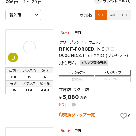
59
ランクについて
1 ～ 20
件中
件
20
40
60
表示数
新入荷
中古
クリーブランド
ウェッジ
RTX F-FORGED
N.S.プロ
900GHD.S.T for XXIO (リシャフト)
D
男性用右
グリップ交換可能
ロフト
バンス角
硬さ
リシャフト
リグリップ
60
12
R
付属品
ヘッドカバー
長さ
バランス
総重量
在庫店：長久手店
35
D 4
449
5,880
税込
53
pt
交換グリップ一覧
0
新入荷
中古