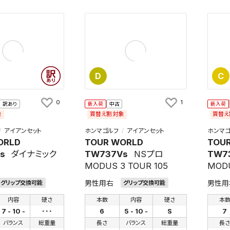
D
C
0
1
訳あり
新入荷
中古
新入荷
象
買替え割対象
買替え
アイアンセット
ホンマゴルフ
アイアンセット
ホンマゴ
ORLD
TOUR WORLD
TOU
s
ダイナミック
TW737Vs
NSプロ
TW7
MODUS 3 TOUR 105
MODU
男性用右
男性用
グリップ交換可能
グリップ交換可能
内容
硬さ
本数
内容
硬さ
本
7 - 10 -
･･･
6
5 - 10 -
S
7
バランス
総重量
長さ
バランス
総重量
長