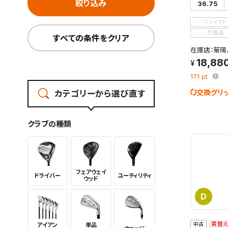
絞り込み
36.75
リシャフト
付属品
すべての条件をクリア
在庫店：菊陽
18,88
171
pt
交換グリ
カテゴリーから選び直す
クラブの種類
フェアウェイ
ドライバー
ユーティリ
ティ
ウッド
D
買替
中古
アイアン
単品