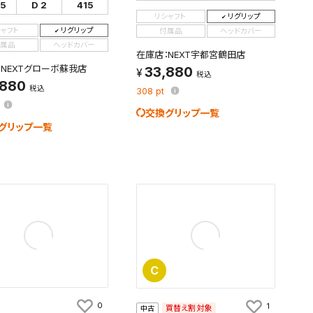
75
D 2
415
リシャフト
リグリップ
シャフト
リグリップ
付属品
ヘッドカバー
属品
ヘッドカバー
在庫店：NEXT宇都宮鶴田店
：NEXTグローボ蘇我店
33,880
税込
,880
税込
308
pt
交換グリップ一覧
グリップ一覧
C
0
1
買替え割対象
中古