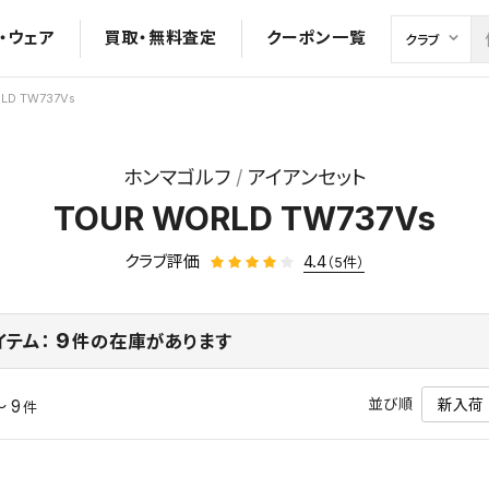
・ウェア
買取・無料査定
クーポン一覧
LD TW737Vs
ホンマゴルフ
アイアンセット
TOUR WORLD TW737Vs
クラブ評価
4.4
（5件）
9
イテム：
件の在庫があります
並び順
～ 9
件