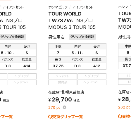
ホンマゴ
アイアンセット
ホンマゴルフ
アイアンセット
TOU
ORLD
TOUR WORLD
TW7
s
NSプロ
TW737Vs
NSプロ
MODU
 TOUR 105
MODUS 3 TOUR 105
男性用
男性用右
グリップ交換可能
グリップ交換可能
本
内容
硬さ
本数
内容
硬さ
検索条件を保存
6
5 - 10 -
S
7
5 - 11 -
S
長
バランス
総重量
長さ
バランス
総重量
37.
D 3
414
37.75
D 3
412
条件をマイページ内「保存検索条件一覧」に保存します。
リ
リグリップ
リシャフト
リグリップ
商品を、毎回条件指定することなく簡単に開くことができます。
付
ヘッドカバー
付属品
ヘッドカバー
在庫店
店
在庫店：札幌東苗穂店
件
28
0
29,700
税込
税込
262
pt
270
pt
交換
ップ一覧
交換グリップ一覧
検索条件を保存