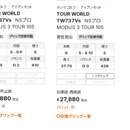
ルフ
アイアンセット
ホンマゴルフ
アイアンセット
R WORLD
TOUR WORLD
37Vs
NSプロ
TW737Vs
NSプロ
S 3 TOUR 105
MODUS 3 TOUR 105
右
グリップ交換可能
男性用右
グリップ交換可能
数
内容
硬さ
本数
内容
硬さ
5 - 9 P
S
6
5 - 9 10
S
さ
バランス
総重量
長さ
バランス
総重量
75
D 2
410
37.75
D 0
428
シャフト
リグリップ
リシャフト
リグリップ
属品
ヘッドカバー
付属品
ヘッドカバー
：吹上店
在庫店：西尾店
,880
27,880
税込
税込
253
pt
グリップ一覧
交換グリップ一覧