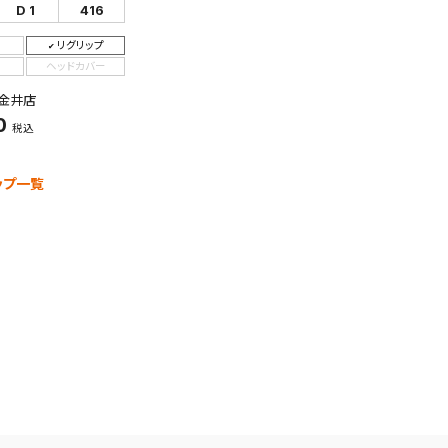
D 1
416
リグリップ
ヘッドカバー
金井店
0
税込
ップ一覧