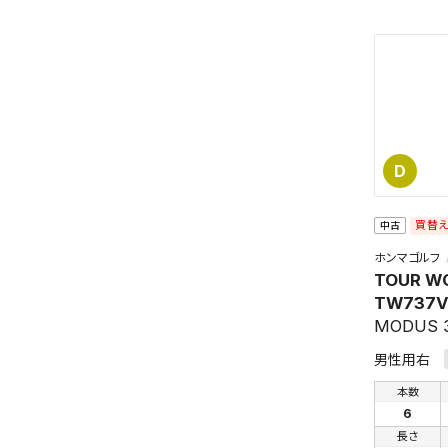
新着通
検索条件
これまで
新着通知
のアカウ
保存さ
条件を
D
の上、
買替
中古
ホンマゴルフ
TOUR W
TW737V
MODUS 3
男性用右
本数
6
長さ