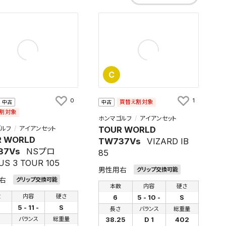
C
0
1
買替え割対象
中古
中古
割対象
ホンマゴルフ
アイアンセット
ルフ
アイアンセット
TOUR WORLD
R WORLD
TW737Vs
VIZARD IB
37Vs
NSプロ
85
S 3 TOUR 105
男性用右
グリップ交換可能
右
グリップ交換可能
本数
内容
硬さ
数
内容
硬さ
6
5 - 10 -
S
5 - 11 -
S
長さ
バランス
総重量
さ
バランス
総重量
38.25
D 1
402