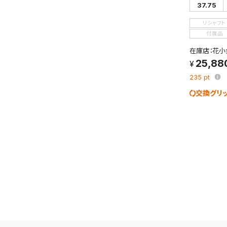
37.75
リシャフト
付属品
在庫店：花小
25,88
235
pt
交換グリ