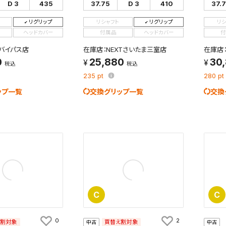
D 3
435
37.75
D 3
410
37.
リグリップ
リシャフト
リグリップ
リ
ヘッドカバー
付属品
ヘッドカバー
付
バイパス店
在庫店：NEXTさいたま三室店
在庫店
0
25,880
30
税込
税込
235
pt
280
pt
ップ一覧
交換グリップ一覧
交換
C
C
0
2
え割対象
買替え割対象
中古
中古