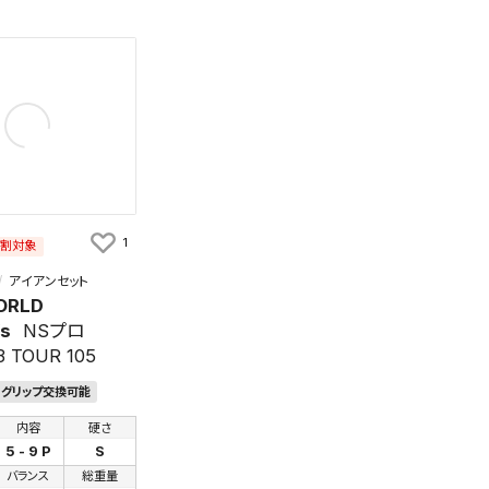
知
を保存しました。
保存した検索条件は、マイページの「保存検索条件一覧」で確認できま
を「する」にすると、この条件に一致する商品が入荷した際に、メール
ント内の「お知らせ」で通知します。
れた検索条件は変更できません。
変更したい場合は、マイページの「保存検索条件一覧」から画面を表示し、
保存し直してください。
1
え割対象
保存する
アイアンセット
ORLD
キャンセル
s
NSプロ
 TOUR 105
グリップ交換可能
内容
硬さ
5 - 9 P
S
バランス
総重量