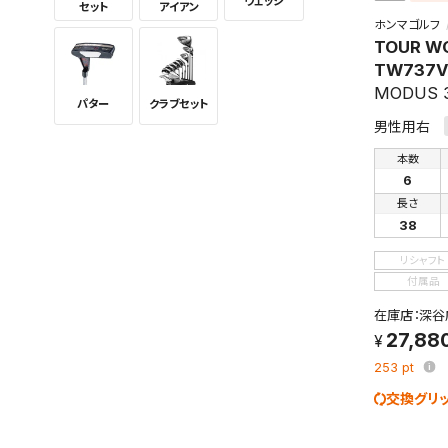
ウェッジ
セット
アイアン
ホンマゴルフ
TOUR W
TW737V
MODUS 3
パター
クラブセット
男性用右
本数
6
長さ
38
この検索
リシャフト
よく探す
付属品
在庫店：深谷
検索条
27,88
253
pt
交換グリ