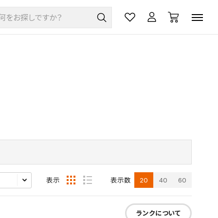
20
40
60
表示
表示数
ランクについて