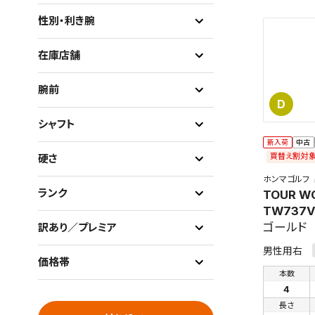
性別・利き腕
在庫店舗
腕前
D
シャフト
新入荷
中古
買替え割対
硬さ
ホンマゴルフ
ランク
TOUR W
TW737V
ゴールド
訳あり／プレミア
男性用右
価格帯
本数
4
長さ