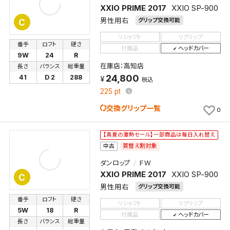
XXIO PRIME 2017
XXIO SP-900
男性用右
グリップ交換可能
C
リシャフト
リグリップ
番手
ロフト
硬さ
付属品
ヘッドカバー
9W
24
R
在庫店：高知店
長さ
バランス
総重量
24,800
41
D 2
288
税込
225
pt
交換グリップ一覧
0
【真夏の激熱セール】一部商品は毎日入れ替え
買替え割対象
中古
ダンロップ
ＦＷ
XXIO PRIME 2017
XXIO SP-900
C
男性用右
グリップ交換可能
番手
ロフト
硬さ
リシャフト
リグリップ
5W
18
R
付属品
ヘッドカバー
長さ
バランス
総重量