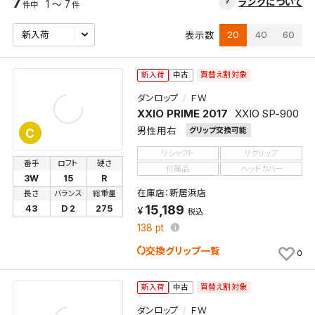
7
ランクについて
1 ～ 7
件中
件
20
40
60
表示数
買替え割対象
新入荷
中古
ダンロップ
ＦＷ
XXIO PRIME 2017
XXIO SP-900
男性用右
グリップ交換可能
C
リシャフト
リグリップ
番手
ロフト
硬さ
付属品
ヘッドカバー
3W
15
R
在庫店：新居浜店
長さ
バランス
総重量
15,189
43
D 2
275
税込
138
pt
交換グリップ一覧
0
買替え割対象
新入荷
中古
ダンロップ
ＦＷ