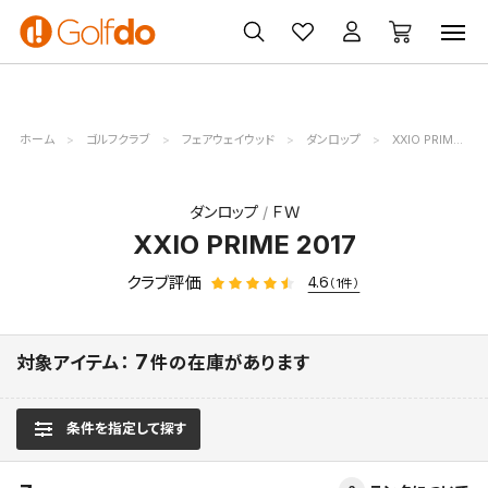
ゴルフ
ゴルフ用品
買取
クーポン
クラブ
ウェア
無料査定
一覧
ホーム
ゴルフクラブ
フェアウェイウッド
ダンロップ
XXIO PRIME 2017
ダンロップ
ＦＷ
XXIO PRIME 2017
クラブ評価
4.6
（1件）
7
対象アイテム：
件の在庫があります
条件を指定して探す