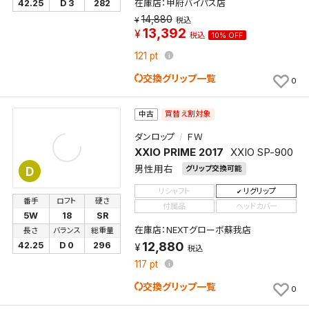
在庫店：甲府バイパス店
42.25
D 3
282
14,880
税込
13,392
税込
10% OFF
121
pt
交換グリップ一覧
0
買替え割対象
中古
ダンロップ
ＦＷ
XXIO PRIME 2017
XXIO SP-900
男性用右
グリップ交換可能
D
リシャフト
リグリップ
番手
ロフト
硬さ
付属品
ヘッドカバー
5W
18
SR
在庫店：NEXTグローボ蘇我店
長さ
バランス
総重量
12,880
42.25
D 0
296
税込
117
pt
検索条件を保存
交換グリップ一覧
0