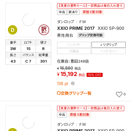
この検索条件をマイページ内「保存検索条件一覧」に
【真夏の激熱セール】一部商品は毎日入れ替え
保存します。
買替え割対象
中古
訳あり
よく探す商品を、毎回条件指定することなく簡単に開
くことができます。
ダンロップ
ＦＷ
XXIO PRIME 2017
XXIO SP-900
D
検索条件
男性用右
グリップ交換可能
番手
ロフト
硬さ
リシャフト
リグリップ
3W
15
R
付属品
ヘッドカバー
長さ
バランス
総重量
在庫店：豊田248店
検索条件を保存
43
C 7
301
16,880
税込
15,192
税込
10% OFF
新着通知
検索条件を保存しました。
138
pt
これまで保存した検索条件は、マイページの「保存検
交換グリップ一覧
新着通知を「する」にすると、この条件に一致する商品
索条件一覧」で確認できます。
0
が入荷した際に、メール及びお客様のアカウント内の
「お知らせ」で通知します。
【真夏の激熱セール】一部商品は毎日入れ替え
買替え割対象
中古
保存された検索条件は変更できません。
ダンロップ
ＦＷ
条件を変更したい場合は、マイページの「保存検索条
XXIO PRIME 2017
XXIO SP-900