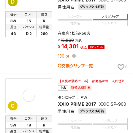
D
件一覧」から画面を表示し、条件を変更の上、保存し直
男性用右
グリップ交換可能
してください。
番手
ロフト
硬さ
リシャフト
リグリップ
3W
15
R
付属品
ヘッドカバー
保存する
長さ
バランス
総重量
在庫店：松前R56店
43
D 2
280
15,890
キャンセル
税込
14,301
税込
10% OFF
130
pt
交換グリップ一覧
0
【真夏の激熱セール】一部商品は毎日入れ替え
買替え割対象
中古
ダンロップ
ＦＷ
XXIO PRIME 2017
XXIO SP-900
C
男性用右
グリップ交換可能
番手
ロフト
硬さ
リシャフト
リグリップ
5W
18
R
付属品
ヘッドカバー
長さ
バランス
総重量