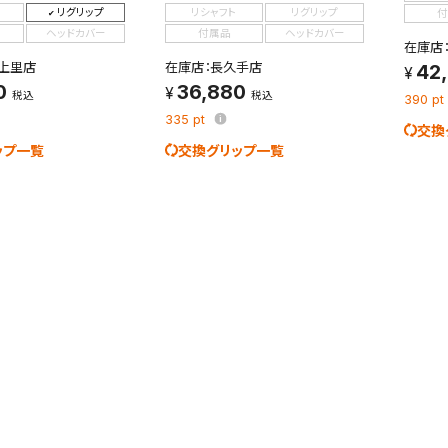
リグリップ
リシャフト
リグリップ
付
ヘッドカバー
付属品
ヘッドカバー
在庫店
上里店
在庫店：長久手店
42
0
36,880
税込
税込
390
pt
検索条件を保存
335
pt
交換
ップ一覧
交換グリップ一覧
条件をマイページ内「保存検索条件一覧」に保存します。
商品を、毎回条件指定することなく簡単に開くことができます。
件
検索条件を保存
知
を保存しました。
保存した検索条件は、マイページの「保存検索条件一覧」で確認できま
を「する」にすると、この条件に一致する商品が入荷した際に、メール