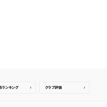
ント内の「お知らせ」で通知します。
れた検索条件は変更できません。
変更したい場合は、マイページの「保存検索条件一覧」から画面を表示し、
保存し直してください。
保存する
キャンセル
筋ランキング
クラブ評価