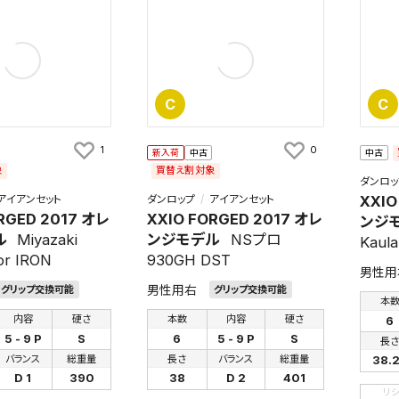
C
C
1
0
新入荷
中古
中古
象
買替え割対象
ダンロッ
アイアンセット
ダンロップ
アイアンセット
XXIO
RGED 2017 オレ
XXIO FORGED 2017 オレ
ンジ
ル
Miyazaki
ンジモデル
NSプロ
Kaula
for IRON
930GH DST
男性用
男性用右
グリップ交換可能
グリップ交換可能
本
内容
硬さ
本数
内容
硬さ
6
5 - 9 P
S
6
5 - 9 P
S
長
バランス
総重量
長さ
バランス
総重量
38.
D 1
390
38
D 2
401
リ