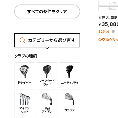
リシャフト
付属品
すべての条件をクリア
在庫店：岡崎
35,88
326
pt
交換グリ
カテゴリーから選び直す
この検索
よく探す
クラブの種類
検索条
フェアウェイ
ドライバー
ユーティリ
ティ
ウッド
新着通
検索条件
アイアン
単品
ウェッジ
セット
アイアン
これまで
新着通知