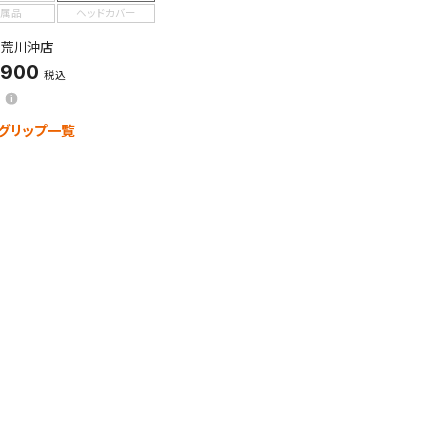
属品
ヘッドカバー
：荒川沖店
,900
税込
グリップ一覧
す。
及びお客様