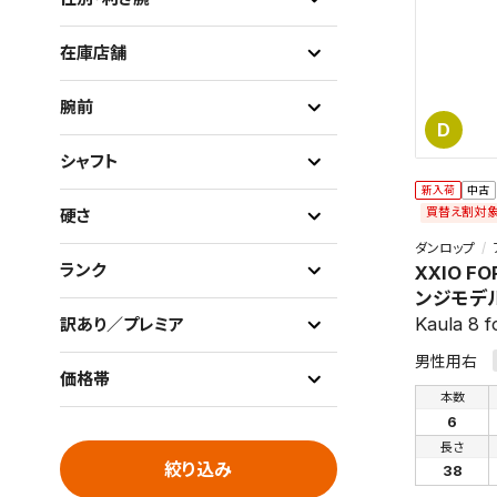
在庫店舗
腕前
D
シャフト
新入荷
中古
買替え割対
硬さ
ダンロップ
ランク
XXIO FO
ンジモデ
Kaula 8 
訳あり／プレミア
男性用右
価格帯
本数
6
長さ
絞り込み
38