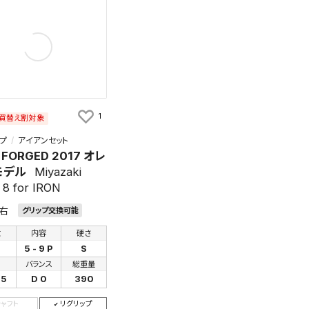
1
買替え割対象
プ
アイアンセット
 FORGED 2017 オレ
モデル
Miyazaki
 8 for IRON
右
グリップ交換可能
数
内容
硬さ
5 - 9 P
S
さ
バランス
総重量
25
D 0
390
シャフト
リグリップ