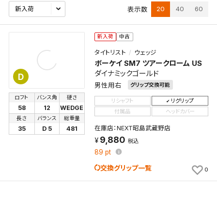
20
40
60
表示数
新入荷
中古
タイトリスト
ウェッジ
ボーケイ SM7 ツアークローム US
ダイナミックゴールド
D
男性用右
グリップ交換可能
ロフト
バンス角
硬さ
リシャフト
リグリップ
58
12
WEDGE
付属品
ヘッドカバー
長さ
バランス
総重量
在庫店：NEXT昭島武蔵野店
35
D 5
481
検索条件を保存
9,880
税込
89
pt
この検索条件をマイページ内「保存検索条件一覧」に
交換グリップ一覧
0
保存します。
よく探す商品を、毎回条件指定することなく簡単に開
くことができます。