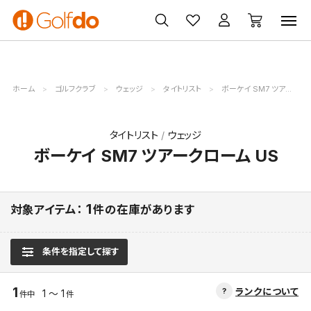
ゴルフ
ゴルフ用品
買取
クーポン
クラブ
ウェア
無料査定
一覧
ホーム
ゴルフクラブ
ウェッジ
タイトリスト
ボーケイ SM7 ツアークローム US
タイトリスト
ウェッジ
ボーケイ SM7 ツアークローム US
1
対象アイテム：
件の在庫があります
条件を指定して探す
1
ランクについて
1 ～ 1
件中
件