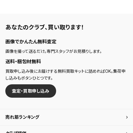
検索条件
あなたのクラブ、
買い取ります！
検索条件を保存
画像でかんたん無料査定
新着通知
検索条件を保存しました。
画像を撮って送るだけ。専門スタッフがお見積りします。
これまで保存した検索条件は、マイページの「保存検
送料・梱包材無料
新着通知を「する」にすると、この条件に一致する商品
索条件一覧」で確認できます。
が入荷した際に、メール及びお客様のアカウント内の
買取申し込み後にお届けする無料買取キットに詰めればOK。集荷申
「お知らせ」で通知します。
し込みもボタンひとつです。
保存された検索条件は変更できません。
査定・買取申し込み
条件を変更したい場合は、マイページの「保存検索条
件一覧」から画面を表示し、条件を変更の上、保存し直
してください。
売れ筋ランキング
保存する