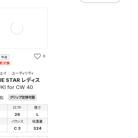
0
中古
割対象
ェイ
ユーティリティ
UE STAR レディス
KI for CW 40
右
グリップ交換可能
手
ロフト
硬さ
26
L
さ
バランス
総重量
C 3
324