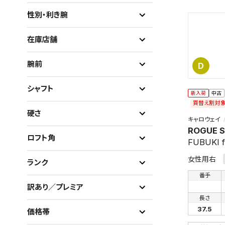
性別・利き腕
在庫店舗
腕前
D
シャフト
新入荷
中古
買替え割対
硬さ
キャロウェイ
ROGUE 
ロフト角
FUBUKI 
女性用右
ランク
番手
訳あり／プレミア
長さ
37.5
価格帯