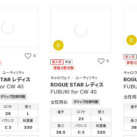
C
C
0
新入荷
0
新入荷
中古
象
買替え
買替え割対象
ユーティリティ
キャロウ
キャロウェイ
ユーティリティ
STAR レディス
ROG
ROGUE STAR レディス
for CW 40
FUBU
FUBUKI for CW 40
女性用
グリップ交換可能
女性用右
グリップ交換可能
ロフト
硬さ
番
番手
ロフト
硬さ
29
L
23
L
バランス
総重量
長
長さ
バランス
総重量
C 3
330
38
38.5
C 3
320