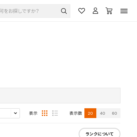
20
40
60
表示
表示数
ランクについて