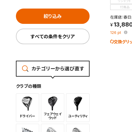
リシャフト
付属品
絞り込み
在庫店：春日
13,88
126
pt
すべての条件をクリア
交換グリ
この検索
カテゴリーから選び直す
よく探す
検索条
クラブの種類
フェアウェイ
ドライバー
ユーティリ
ティ
ウッド
新着通