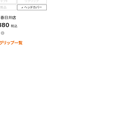
シャフト
リグリップ
属品
ヘッドカバー
：春日井店
880
税込
グリップ一覧