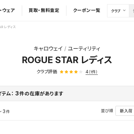
・ウェア
買取・無料査定
クーポン一覧
AR レディス
キャロウェイ
ユーティリティ
ROGUE STAR レディス
クラブ評価
4
（1件）
3
イテム：
件の在庫があります
並び順
～ 3
件