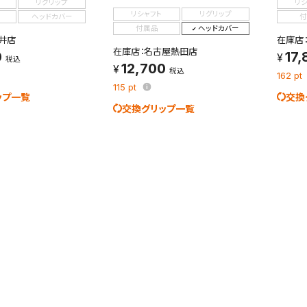
リグリップ
リ
リシャフト
リグリップ
ヘッドカバー
付
付属品
ヘッドカバー
井店
在庫店
在庫店：名古屋熱田店
0
17,
税込
12,700
税込
162
pt
115
pt
ップ一覧
交換
検索条件を保存
交換グリップ一覧
条件をマイページ内「保存検索条件一覧」に保存します。
商品を、毎回条件指定することなく簡単に開くことができます。
件
検索条件を保存
知