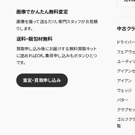
画像でかんたん無料査定
画像を撮って送るだけ。専門スタッフがお見積
中古クラ
りします。
送料・梱包材無料
ドライバ
買取申し込み後にお届けする無料買取キット
フェアウ
に詰めればOK。集荷申し込みもボタンひとつ
ユーティ
です。
アイアンセ
査定・買取申し込み
アイアン
ウェッジ
パター
クラブセッ
ゴルフク
覧