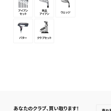
検索条件
これまで
新着通知
アイアン
単品
ウェッジ
セット
アイアン
のアカウ
保存さ
条件を
の上、
パター
クラブセット
あなたのクラブ、
買い取ります！
売れ