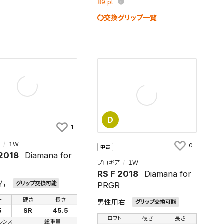
89
pt
交換グリップ一覧
D
1
ア
１Ｗ
0
中古
 2018
Diamana for
プロギア
１Ｗ
R
RS F 2018
Diamana for
右
グリップ交換可能
PRGR
ト
硬さ
長さ
男性用右
グリップ交換可能
5
SR
45.5
ロフト
硬さ
長さ
ランス
総重量