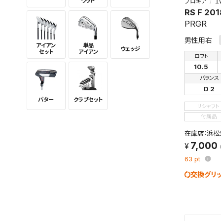
ウッド
プロギア
１
RS F 201
PRGR
男性用右
アイアン
単品
ウェッジ
セット
アイアン
ロフト
10.5
バランス
D 2
パター
クラブセット
リシャフト
付属品
在庫店：浜松
7,000
63
pt
交換グリ