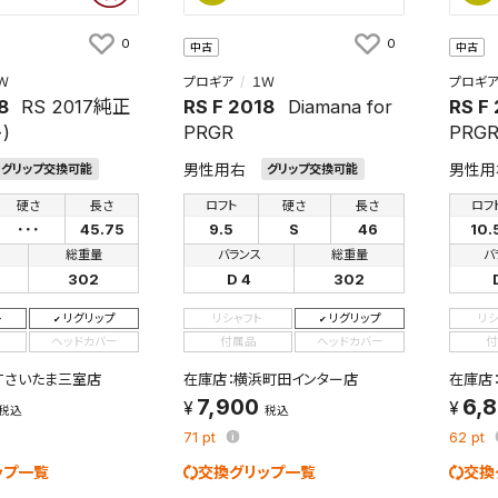
0
0
中古
中古
Ｗ
プロギア
１Ｗ
プロギ
8
RS 2017純正
RS F 2018
Diamana for
RS F
)
PRGR
PRG
男性用右
男性用
グリップ交換可能
グリップ交換可能
硬さ
長さ
ロフト
硬さ
長さ
ロフ
･･･
45.75
9.5
S
46
10.
総重量
バランス
総重量
バ
302
D 4
302
ト
リグリップ
リシャフト
リグリップ
リ
ヘッドカバー
付属品
ヘッドカバー
付
XTさいたま三室店
在庫店：横浜町田インター店
在庫店
7,900
6,
税込
税込
71
pt
62
pt
ップ一覧
交換グリップ一覧
交換