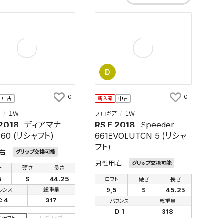
D
0
0
中古
新入荷
中古
ア
１Ｗ
プロギア
１Ｗ
 2018
ディアマナ
RS F 2018
Speeder
a 60 (リシャフト)
661EVOLUTON 5 (リシャ
フト)
右
グリップ交換可能
男性用右
グリップ交換可能
ト
硬さ
長さ
5
S
44.25
ロフト
硬さ
長さ
9,5
S
45.25
ランス
総重量
C 4
317
バランス
総重量
D 1
318
シャフト
リグリップ