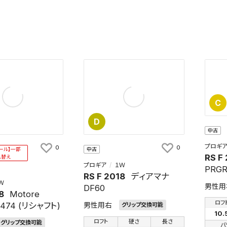
C
D
中古
プロギ
0
0
ール】一部
中古
RS F
れ替え
プロギア
１Ｗ
PRG
RS F 2018
ディアマナ
Ｗ
男性用
DF60
8
Motore
ロフ
 474 (リシャフト)
男性用右
グリップ交換可能
10.
ロフト
硬さ
長さ
グリップ交換可能
バ