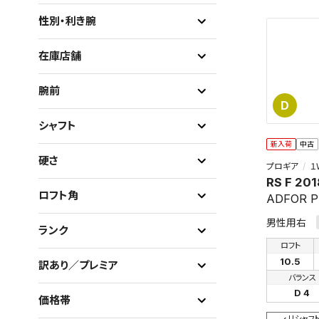
性別・利き腕
在庫店舗
腕前
D
シャフト
新入荷
中古
硬さ
プロギア
１
RS F 201
ロフト角
ADFOR 
男性用右
ランク
ロフト
10.5
訳あり／プレミア
バランス
D 4
価格帯
リシャフ