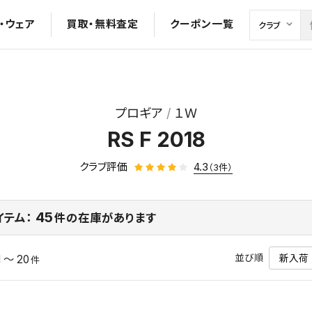
・ウェア
買取・無料査定
クーポン一覧
プロギア
１Ｗ
RS F 2018
クラブ評価
4.3
（3件）
45
イテム：
件の在庫があります
並び順
1 ～ 20
件