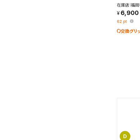
検索条件
在庫店：福岡
これまで
6,900
新着通知
62
pt
のアカウ
交換グリ
保存さ
条件を
の上、
D