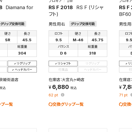
Ｗ
プロギア
１Ｗ
プロギ
8
Diamana for
RS F 2018
RS F (リシャ
RS F
フト)
BF60
男性用右
男性用
グリップ交換可能
グリップ交換可能
硬さ
長さ
ロフト
硬さ
長さ
ロフ
SR
45.5
9.5
M-46
45.75
9.
総重量
バランス
総重量
バ
304
D 6
318
リグリップ
リシャフト
リグリップ
リ
ヘッドカバー
付属品
ヘッドカバー
付
泉姫街道店
在庫店：大宮丸ヶ崎店
在庫店
6,880
7,
税込
税込
62
pt
71
pt
ップ一覧
交換グリップ一覧
交換