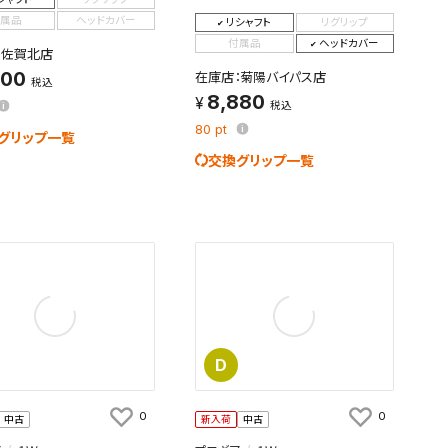
属品
ヘッドカバー
リシャフト
リグリップ
付属品
ヘッドカバー
：佐賀北店
900
在庫店：菊陽バイパス店
税込
8,880
税込
80
pt
グリップ一覧
交換グリップ一覧
D
0
0
中古
新入荷
中古