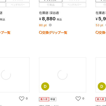
ヘッドカバー
付属品
ヘッドカバー
付
店
在庫店：深谷店
在庫店
8,880
5,
税込
税込
80
pt
53
pt
ップ一覧
交換グリップ一覧
交換
D
D
0
0
新入荷
中古
新入荷