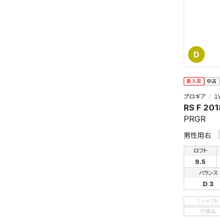
D
新入荷
中古
プロギア
１
RS F 201
この検索
PRGR
よく探す
男性用右
検索条
ロフト
9.5
バランス
D 3
リシャフト
付属品
新着通