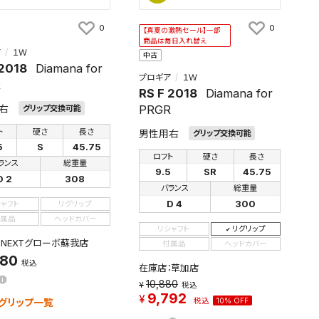
0
0
【真夏の激熱セール】一部
商品は毎日入れ替え
ア
１Ｗ
中古
 2018
Diamana for
プロギア
１Ｗ
R
RS F 2018
Diamana for
右
PRGR
グリップ交換可能
ト
硬さ
長さ
男性用右
グリップ交換可能
5
S
45.75
ロフト
硬さ
長さ
ランス
総重量
9.5
SR
45.75
D 2
308
バランス
総重量
D 4
300
シャフト
リグリップ
属品
ヘッドカバー
リシャフト
リグリップ
：NEXTグローボ蘇我店
付属品
ヘッドカバー
880
税込
在庫店：草加店
10,880
税込
9,792
グリップ一覧
税込
10% OFF