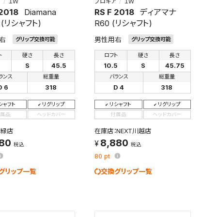
ア
１Ｗ
プロギア
１Ｗ
 2018
Diamana
RS F 2018
ディアマナ
 (リシャフト)
R60 (リシャフト)
右
男性用右
グリップ交換可能
グリップ交換可能
ト
硬さ
長さ
ロフト
硬さ
長さ
5
S
45.5
10.5
S
45.75
ランス
総重量
バランス
総重量
D 6
318
D 4
318
シャフト
リグリップ
リシャフト
リグリップ
属品
ヘッドカバー
付属品
ヘッドカバー
：緑店
在庫店：NEXT川越店
880
8,880
税込
税込
80
pt
グリップ一覧
交換グリップ一覧