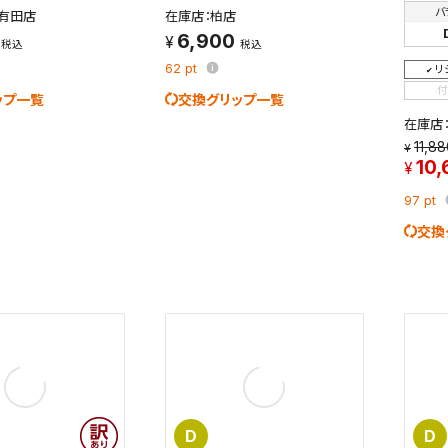
を保存しました。
バ
有田店
在庫店：柏店
保存した検索条件は、マイページの「保存検索条件一覧」で確認できま
6,900
を「する」にすると、この条件に一致する商品が入荷した際に、メール
税込
税込
62
pt
ント内の「お知らせ」で通知します。
リ
付
ップ一覧
交換グリップ一覧
れた検索条件は変更できません。
在庫店
変更したい場合は、マイページの「保存検索条件一覧」から画面を表示し、
11,8
保存し直してください。
10,
97
pt
保存する
交換
キャンセル
D
D