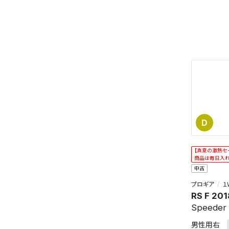
D
【真夏の激熱セ
商品は毎日入
中古
プロギア
１
RS F 201
Speeder
男性用右