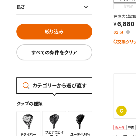
長さ
付属品
在庫店：草加
6,880
絞り込み
62
pt
交換グリ
すべての条件をクリア
カテゴリーから選び直す
クラブの種類
C
新入荷
中古
フェアウェイ
ドライバー
ユーティリ
ティ