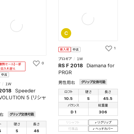
C
1
新入荷
中古
プロギア
１Ｗ
0
RS F 2018
Diamana for
激熱セール】一部
毎日入れ替え
PRGR
中古
男性用右
グリップ交換可能
ア
１Ｗ
 2018
Speeder
ロフト
硬さ
長さ
VOLUTION 5 (リシャ
10.5
S
45.5
バランス
総重量
D 1
306
右
グリップ交換可能
リシャフト
リグリップ
ト
硬さ
長さ
付属品
ヘッドカバー
5
S
46