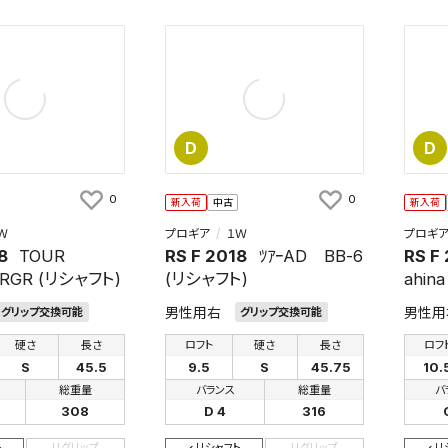
D
D
0
0
新入荷
中古
新入荷
Ｗ
プロギア
１Ｗ
プロギ
8
TOUR
RS F 2018
ﾂｱｰAD BB-6
RS F
PRGR (リシャフト)
(リシャフト)
ahin
男性用右
男性用
グリップ交換可能
グリップ交換可能
硬さ
長さ
ロフト
硬さ
長さ
ロフ
S
45.5
9.5
S
45.75
10.
総重量
バランス
総重量
バ
308
D 4
316
ト
リグリップ
リシャフト
リグリップ
リ