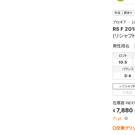
中古
訳あり
プロギア
１
RS F 201
(リシャフト
男性用右
ロフト
10.5
バランス
D 4
リシャフ
付属品
在庫店：NE
7,880
71
pt
交換グリ