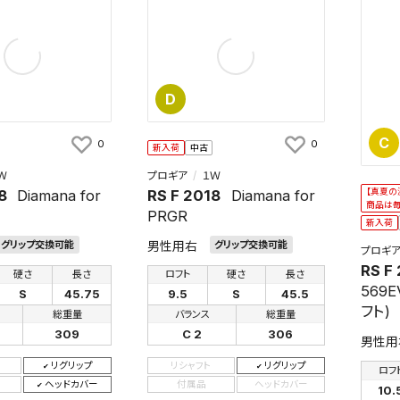
D
検索条件を保存
C
0
0
新入荷
中古
Ｗ
プロギア
１Ｗ
8
Diamana for
RS F 2018
Diamana for
【真夏の
条件をマイページ内「保存検索条件一覧」に保存します。
商品は
PRGR
商品を、毎回条件指定することなく簡単に開くことができます。
新入荷
男性用右
グリップ交換可能
グリップ交換可能
プロギ
件
RS F
硬さ
長さ
ロフト
硬さ
長さ
569E
S
45.75
9.5
S
45.5
フト)
総重量
バランス
総重量
309
C 2
306
男性用
検索条件を保存
リグリップ
リシャフト
リグリップ
ロフ
ヘッドカバー
付属品
ヘッドカバー
10.
知