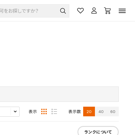
20
40
60
表示
表示数
ランクについて