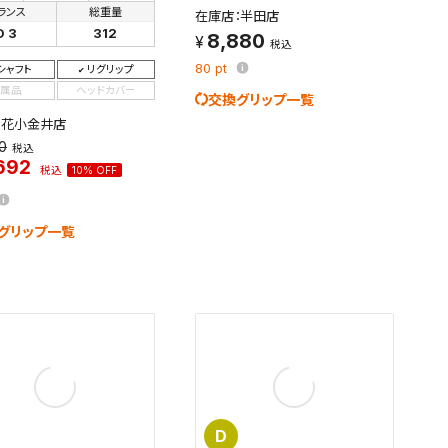
ランス
総重量
在庫店：半田店
D 3
312
す。
8,880
及びお客様
税込
80
pt
シャフト
リグリップ
属品
ヘッドカバー
交換グリップ一覧
：花小金井店
条件を変更
80
税込
692
税込
10% OFF
グリップ一覧
D