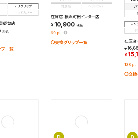
リグリップ
付属品
ヘッドカバー
バ
ヘッドカバー
在庫店：横浜町田インター店
美郷台店
10,900
リ
税込
0
付
税込
99
pt
在庫店
交換グリップ一覧
16,8
ップ一覧
15,
138
pt
交換
D
D