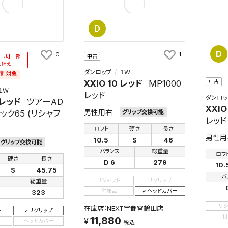
D
D
0
1
ール】一部
中古
れ替え
ダンロップ
１Ｗ
え割対象
XXIO 10 レッド
MP1000
中古
１Ｗ
レッド
ダンロッ
 レッド
ツアーAD
XXIO
男性用右
ック65 (リシャフ
グリップ交換可能
レッド
ロフト
硬さ
長さ
男性用
10.5
S
46
グリップ交換可能
バランス
総重量
ロフ
硬さ
長さ
D 6
279
10.
S
45.75
バ
リシャフト
リグリップ
総重量
付属品
ヘッドカバー
323
リ
在庫店：NEXT宇都宮鶴田店
ト
リグリップ
付
11,880
ヘッドカバー
税込