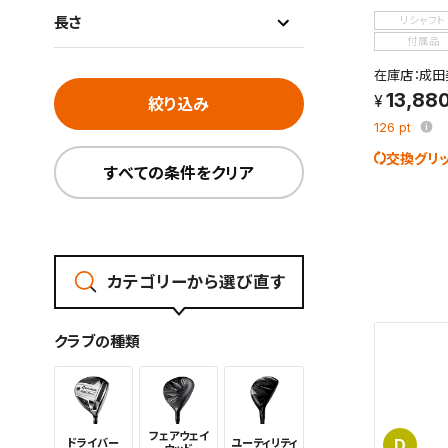
長さ
リシャフト
付属品
在庫店：成田
13,88
絞り込み
126
pt
交換グリ
すべての条件をクリア
カテゴリーから選び直す
クラブの種類
フェアウェイ
D
ドライバー
ユーティリ
ティ