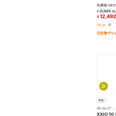
在庫店：NE
13,880
税
12,49
113
pt
交換グリ
D
中古
ダンロップ
XXIO 10