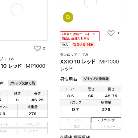
D
0
【真夏の激熱セール】一部
商品は毎日入れ替え
買替え割対象
中古
0
ダンロップ
１Ｗ
プ
１Ｗ
XXIO 10 レッド
MP1000
 10 レッド
MP1000
レッド
男性用右
グリップ交換可能
右
グリップ交換可能
ロフト
硬さ
長さ
ト
硬さ
長さ
8.5
SR
45.75
5
S
46.25
バランス
総重量
ランス
総重量
D 7
276
D 6
279
リシャフト
リグリップ
シャフト
リグリップ
付属品
ヘッドカバー
属品
ヘッドカバー
在庫店：南風原店