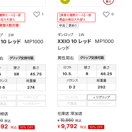
1
0
激熱セール】一部
【真夏の激熱セール】一部
毎日入れ替え
商品は毎日入れ替え
買替え割対象
中古
訳あり
ダンロップ
１Ｗ
プ
１Ｗ
XXIO 10 レッド
MP1000
 10 レッド
MP1000
レッド
男性用右
右
グリップ交換可能
グリップ交換可能
ロフト
硬さ
長さ
ト
硬さ
長さ
10.5.
R
46.25
5
SR
45.75
バランス
総重量
ランス
総重量
D 2
292
D 6
274
リシャフト
リグリップ
シャフト
リグリップ
付属品
ヘッドカバー
属品
ヘッドカバー
在庫店：草加店
：緑店
10,880
80
税込
税込
9,792
592
税込
10% OFF
税込
10% OFF