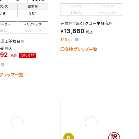
ランス
総重量
リシャフト
リグリップ
C 8
301
付属品
ヘッドカバー
在庫店：NEXTグローボ蘇我店
シャフト
リグリップ
13,880
属品
ヘッドカバー
税込
126
pt
：成田美郷台店
80
交換グリップ一覧
税込
192
税込
10% OFF
グリップ一覧
D