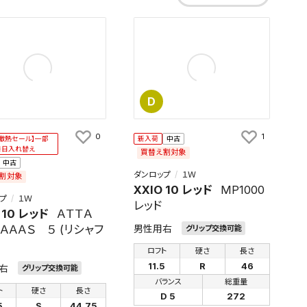
D
0
1
激熱セール】一部
新入荷
中古
毎日入れ替え
買替え割対象
中古
ダンロップ
１Ｗ
割対象
XXIO 10 レッド
MP1000
プ
１Ｗ
レッド
 10 レッド
ＡＴＴＡ
ＡＡＡＳ ５ (リシャフ
男性用右
グリップ交換可能
ロフト
硬さ
長さ
11.5
R
46
右
グリップ交換可能
バランス
総重量
ト
硬さ
長さ
D 5
272
5
S
44.75