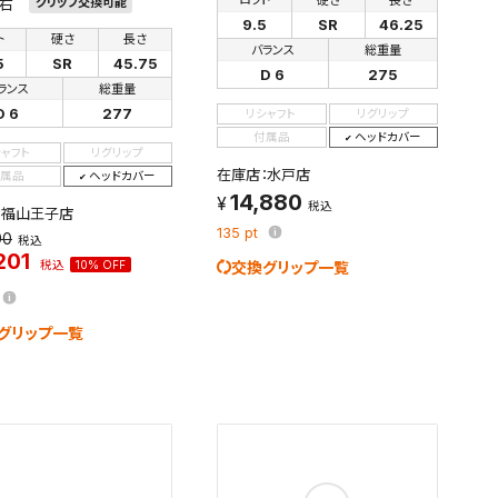
ロフト
硬さ
長さ
右
グリップ交換可能
9.5
SR
46.25
す。
ト
硬さ
長さ
及びお客様
バランス
総重量
5
SR
45.75
D 6
275
ランス
総重量
D 6
277
リシャフト
リグリップ
付属品
ヘッドカバー
シャフト
リグリップ
条件を変更
在庫店：水戸店
属品
ヘッドカバー
14,880
税込
：福山王子店
135
pt
90
税込
201
税込
10% OFF
交換グリップ一覧
グリップ一覧