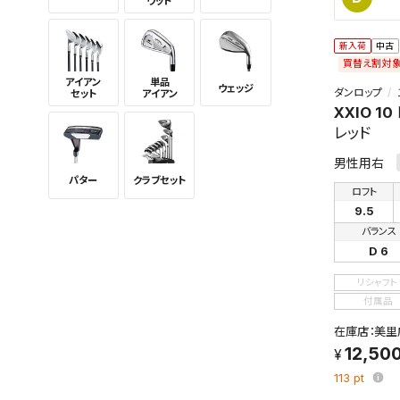
ウッド
新入荷
中古
買替え割対
アイアン
単品
ウェッジ
ダンロップ
セット
アイアン
XXIO 10
レッド
男性用右
パター
クラブセット
ロフト
9.5
バランス
D 6
リシャフト
付属品
在庫店：美里
12,50
113
pt