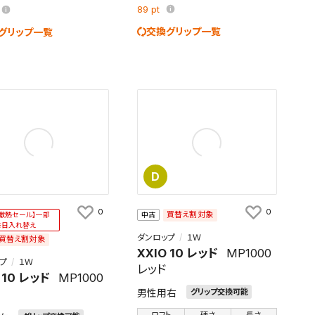
89
pt
交換グリップ一覧
グリップ一覧
D
0
0
買替え割対象
激熱セール】一部
中古
毎日入れ替え
ダンロップ
１Ｗ
買替え割対象
XXIO 10 レッド
MP1000
プ
１Ｗ
レッド
 10 レッド
MP1000
男性用右
グリップ交換可能