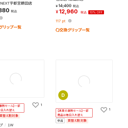
：NEXT宇都宮鶴田店
14,400
税込
,880
12,960
税込
税込
10% OFF
117
pt
グリップ一覧
交換グリップ一覧
D
1
激熱セール】一部
1
毎日入れ替え
【真夏の激熱セール】一部
商品は毎日入れ替え
買替え割対象
買替え割対象
中古
プ
１Ｗ