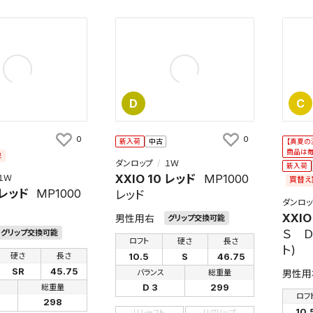
D
C
0
0
新入荷
中古
【真夏の
商品は
象
ダンロップ
１Ｗ
新入荷
XXIO 10 レッド
MP1000
１Ｗ
買替え
 レッド
MP1000
レッド
ダンロッ
XXIO
男性用右
グリップ交換可能
Ｓ Ｄ
グリップ交換可能
ロフト
硬さ
長さ
ト)
10.5
S
46.75
硬さ
長さ
SR
45.75
バランス
総重量
男性用
D 3
299
総重量
ロフ
298
10.
リシャフト
リグリップ