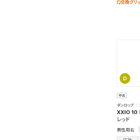
交換グリ
この検索
よく探す
D
検索条
中古
ダンロップ
XXIO 10
レッド
男性用右
新着通
ロフト