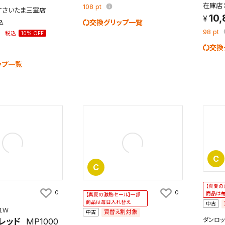
在庫店
108
pt
XTさいたま三室店
10
交換グリップ一覧
込
2
98
pt
税込
10% OFF
交換
ップ一覧
C
C
【真夏の
0
0
商品は
【真夏の激熱セール】一部
商品は毎日入れ替え
中古
１Ｗ
買替え割対象
中古
ダンロッ
 レッド
MP1000