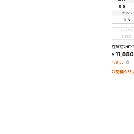
検索条件
9.5
これまで
バランス
新着通知
D 6
のアカウ
リシャフト
保存さ
付属品
条件を
在庫店：NE
の上、
11,880
108
pt
交換グリ