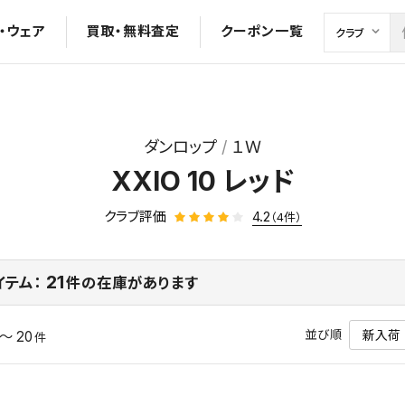
・ウェア
買取・無料査定
クーポン一覧
ダンロップ
１Ｗ
XXIO 10 レッド
クラブ評価
4.2
（4件）
21
イテム：
件の在庫があります
並び順
 ～ 20
件