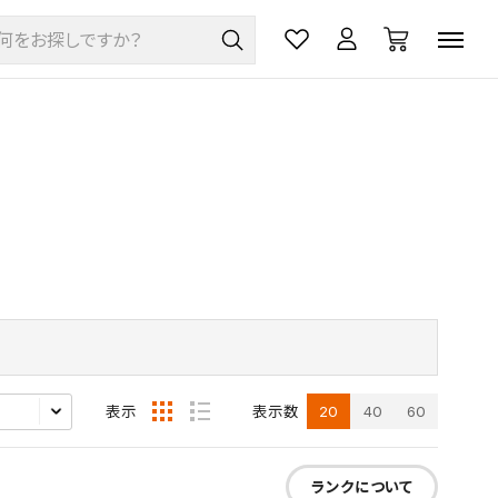
20
40
60
表示
表示数
ランクについて