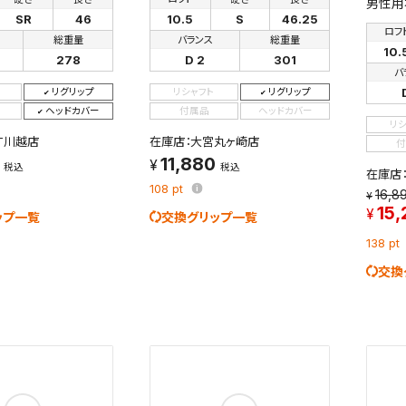
男性用
を保存しました。
SR
46
10.5
S
46.25
保存した検索条件は、マイページの「保存検索条件一覧」で確認できま
ロフ
総重量
バランス
総重量
を「する」にすると、この条件に一致する商品が入荷した際に、メール
10.
278
D 2
301
ント内の「お知らせ」で通知します。
バ
リグリップ
リシャフト
リグリップ
れた検索条件は変更できません。
ヘッドカバー
付属品
ヘッドカバー
リ
変更したい場合は、マイページの「保存検索条件一覧」から画面を表示し、
XT川越店
在庫店：大宮丸ヶ崎店
付
保存し直してください。
11,880
税込
税込
在庫店
108
pt
16,8
保存する
15,
ップ一覧
交換グリップ一覧
キャンセル
138
pt
交換