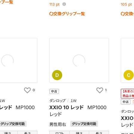
ップ一覧
113
pt
105
pt
交換グリップ一覧
交換
検索条件を保存
条件をマイページ内「保存検索条件一覧」に保存します。
商品を、毎回条件指定することなく簡単に開くことができます。
D
C
件
0
1
中古
【真夏の
商品は
１Ｗ
ダンロップ
１Ｗ
中古
 レッド
MP1000
XXIO 10 レッド
MP1000
ダンロッ
レッド
検索条件を保存
XXIO
男性用右
グリップ交換可能
グリップ交換可能
レッド
知
硬さ
長さ
ロフト
硬さ
長さ