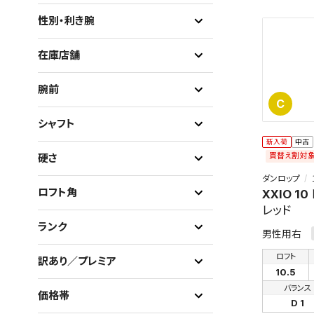
性別・利き腕
在庫店舗
腕前
C
シャフト
新入荷
中古
買替え割対
硬さ
ダンロップ
ロフト角
XXIO 10
レッド
ランク
男性用右
ロフト
訳あり／プレミア
10.5
バランス
価格帯
D 1