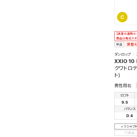
C
【真夏の激熱セ
商品は毎日入
買替
中古
ダンロップ
XXIO 10
クワトロテ
ト)
男性用右
ロフト
9.5
バランス
D 4
リシャフ
付属品