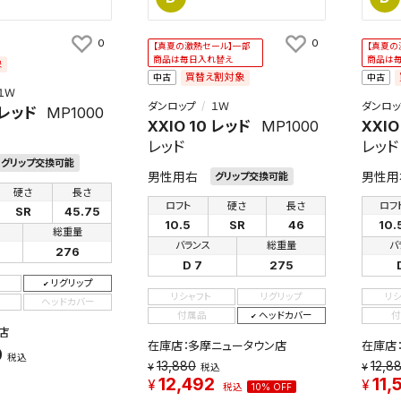
0
0
【真夏の激熱セール】一部
【真夏の
商品は毎日入れ替え
商品は
象
買替え割対象
中古
中古
１Ｗ
ダンロップ
１Ｗ
ダンロッ
 レッド
MP1000
XXIO 10 レッド
MP1000
XXIO
レッド
レッド
グリップ交換可能
男性用右
男性用
グリップ交換可能
硬さ
長さ
ロフト
硬さ
長さ
ロフ
SR
45.75
10.5
SR
46
10.
総重量
バランス
総重量
バ
276
D 7
275
リグリップ
リシャフト
リグリップ
リ
ヘッドカバー
付属品
ヘッドカバー
付
店
在庫店：多摩ニュータウン店
在庫店
0
税込
13,880
12,8
税込
12,492
11,
税込
10% OFF