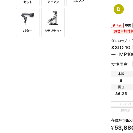
ウェッジ
セット
アイアン
検索条
D
新入荷
中古
パター
クラブセット
買替え割対
ダンロップ
XXIO 1
新着通
ー
MP10
検索条件
これまで
女性用右
新着通知
のアカウ
本数
6
保存さ
長さ
条件を
36.25
の上、
リシャフト
付属品
在庫店：NE
53,88