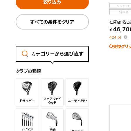
絞り込み
リシャフト
付属品
すべての条件をクリア
在庫店：名古
46,70
424
pt
交換グリ
カテゴリーから選び直す
クラブの種類
フェアウェイ
ドライバー
ユーティリ
ティ
ウッド
この検索
よく探す
アイアン
単品