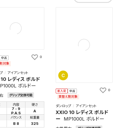
0
中古
割対象
プ
アイアンセット
C
O 10 レディス ボルド
P1000L ボルドー
0
新入荷
中古
右
グリップ交換可能
買替え割対象
数
内容
硬さ
ダンロップ
アイアンセット
7 - 9
A
XXIO 10 レディス ボルド
P,A,S
さ
バランス
総重量
ー
MP1000L ボルドー
B 8
325