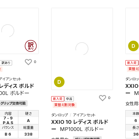
D
0
訳あり
新入荷
象
買替え
アイアンセット
ダンロッ
D
0 レディス ボルド
XXI
00L ボルドー
ー
M
0
新入荷
中古
女性用
グリップ交換可能
買替え割対象
内容
硬さ
本
ダンロップ
アイアンセット
7 - 9
A
6
XXIO 10 レディス ボルド
P,A,S
バランス
総重量
長
ー
MP1000L ボルドー
B 6
338
36