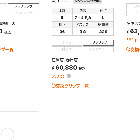
女性用右
グリップ交換可能
リグリップ
リ
本数
内容
硬さ
ヘッドカバー
付
5
7 - 9 P,A
L
屋熱田店
在庫店
長さ
バランス
総重量
0
63
36
B 8
328
税込
580
pt
リシャフト
リグリップ
ップ一覧
交換
付属品
ヘッドカバー
在庫店：春日店
60,880
税込
553
pt
交換グリップ一覧
検索条件を保存
条件をマイページ内「保存検索条件一覧」に保存します。
商品を、毎回条件指定することなく簡単に開くことができます。