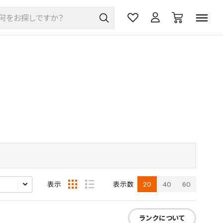
20
40
60
表示
表示数
ランクについて