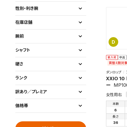
性別・利き腕
在庫店舗
腕前
D
シャフト
新入荷
中古
買替え割対
硬さ
ダンロップ
ランク
XXIO 1
ー
MP10
訳あり／プレミア
女性用右
本数
価格帯
6
長さ
36