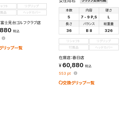
女性用右
グリップ交換可能
シャフト
リグリップ
本数
内容
硬さ
属品
ヘッドカバー
5
7 - 9 P,S
L
：富士見台ゴルフクラブ店
長さ
バランス
総重量
,880
36
B 8
326
税込
リシャフト
リグリップ
グリップ一覧
付属品
ヘッドカバー
在庫店：春日店
60,880
税込
553
pt
交換グリップ一覧