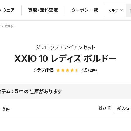
・ウェア
買取・無料査定
クーポン一覧
ディス ボルドー
ダンロップ
アイアンセット
XXIO 10 レディス ボルドー
クラブ評価
4.5
（2件）
5
イテム：
件の在庫があります
並び順
～ 5
件