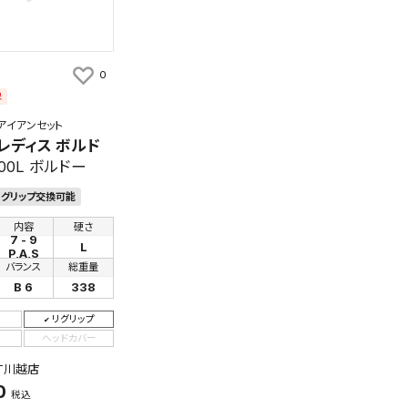
件
0
象
検索条件を保存
アイアンセット
0 レディス ボルド
知
00L ボルドー
を保存しました。
保存した検索条件は、マイページの「保存検索条件一覧」で確認できま
グリップ交換可能
を「する」にすると、この条件に一致する商品が入荷した際に、メール
ント内の「お知らせ」で通知します。
内容
硬さ
7 - 9
L
P,A,S
れた検索条件は変更できません。
バランス
総重量
変更したい場合は、マイページの「保存検索条件一覧」から画面を表示し、
B 6
338
保存し直してください。
リグリップ
ヘッドカバー
保存する
XT川越店
0
税込
キャンセル