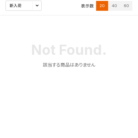
20
40
60
表示数
該当する商品はありません
検索条件を保存
この検索条件をマイページ内「保存検索条件一覧」に
保存します。
よく探す商品を、毎回条件指定することなく簡単に開
くことができます。