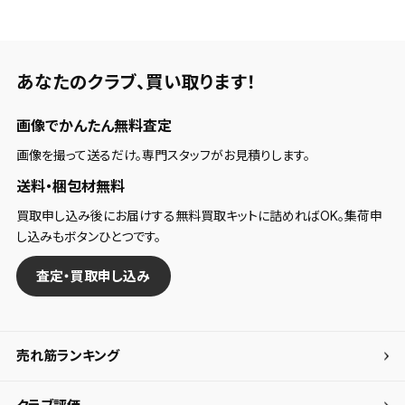
検索条件
あなたのクラブ、
買い取ります！
検索条件を保存
画像でかんたん無料査定
新着通知
検索条件を保存しました。
画像を撮って送るだけ。専門スタッフがお見積りします。
これまで保存した検索条件は、マイページの「保存検
送料・梱包材無料
新着通知を「する」にすると、この条件に一致する商品
索条件一覧」で確認できます。
が入荷した際に、メール及びお客様のアカウント内の
買取申し込み後にお届けする無料買取キットに詰めればOK。集荷申
「お知らせ」で通知します。
し込みもボタンひとつです。
保存された検索条件は変更できません。
査定・買取申し込み
条件を変更したい場合は、マイページの「保存検索条
件一覧」から画面を表示し、条件を変更の上、保存し直
してください。
売れ筋ランキング
保存する