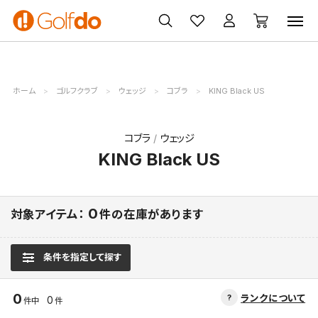
ゴルフ
ゴルフ用品
買取
クーポン
クラブ
ウェア
無料査定
一覧
ホーム
ゴルフクラブ
ウェッジ
コブラ
KING Black US
コブラ
ウェッジ
KING Black US
0
対象アイテム：
件の在庫があります
条件を指定して探す
0
ランクについて
0
件中
件