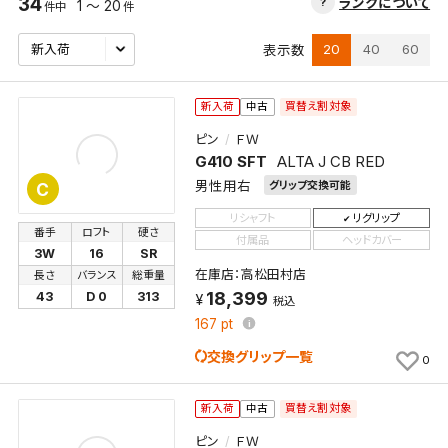
34
ランクについて
1 ～ 20
件中
件
20
40
60
表示数
買替え割対象
新入荷
中古
ピン
ＦＷ
G410 SFT
ALTA J CB RED
男性用右
グリップ交換可能
C
リシャフト
リグリップ
番手
ロフト
硬さ
付属品
ヘッドカバー
3W
16
SR
在庫店：高松田村店
長さ
バランス
総重量
18,399
43
D 0
313
税込
167
pt
交換グリップ一覧
0
買替え割対象
新入荷
中古
ピン
ＦＷ