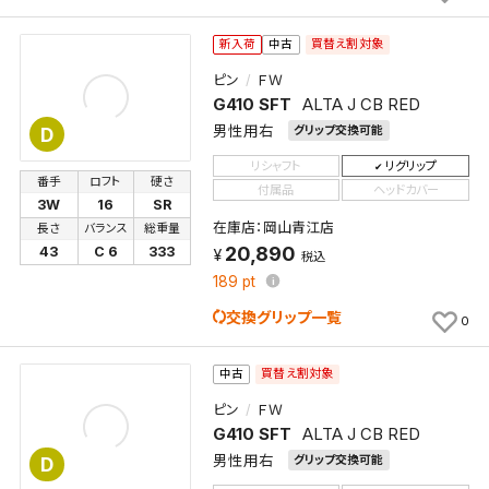
買替え割対象
新入荷
中古
ピン
ＦＷ
G410 SFT
ALTA J CB RED
男性用右
グリップ交換可能
D
リシャフト
リグリップ
番手
ロフト
硬さ
付属品
ヘッドカバー
3W
16
SR
在庫店：岡山青江店
長さ
バランス
総重量
20,890
43
C 6
333
税込
189
pt
交換グリップ一覧
0
買替え割対象
中古
ピン
ＦＷ
G410 SFT
ALTA J CB RED
男性用右
グリップ交換可能
D