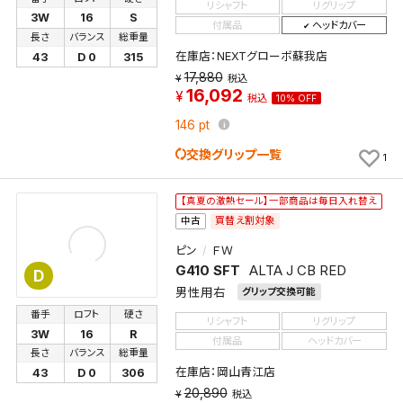
リシャフト
リグリップ
3W
16
S
付属品
ヘッドカバー
長さ
バランス
総重量
在庫店：NEXTグローボ蘇我店
43
D 0
315
17,880
税込
16,092
税込
10% OFF
146
pt
交換グリップ一覧
1
【真夏の激熱セール】一部商品は毎日入れ替え
買替え割対象
中古
ピン
ＦＷ
G410 SFT
ALTA J CB RED
D
男性用右
グリップ交換可能
番手
ロフト
硬さ
リシャフト
リグリップ
3W
16
R
付属品
ヘッドカバー
長さ
バランス
総重量
在庫店：岡山青江店
43
D 0
306
20,890
税込