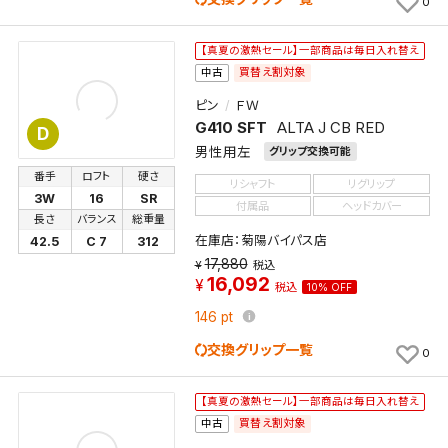
0
【真夏の激熱セール】一部商品は毎日入れ替え
買替え割対象
中古
ピン
ＦＷ
G410 SFT
ALTA J CB RED
D
男性用左
グリップ交換可能
番手
ロフト
硬さ
リシャフト
リグリップ
3W
16
SR
付属品
ヘッドカバー
長さ
バランス
総重量
在庫店：菊陽バイパス店
42.5
C 7
312
17,880
税込
16,092
税込
10% OFF
146
pt
交換グリップ一覧
0
【真夏の激熱セール】一部商品は毎日入れ替え
買替え割対象
中古