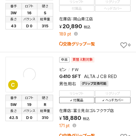
リシャフト
リグリップ
番手
ロフト
硬さ
付属品
ヘッドカバー
3W
16
S
在庫店：岡山青江店
長さ
バランス
総重量
20,890
43
D 0
315
税込
189
pt
交換グリップ一覧
0
買替え割対象
中古
ピン
ＦＷ
G410 SFT
ALTA J CB RED
男性用右
グリップ交換可能
C
リシャフト
リグリップ
番手
ロフト
硬さ
付属品
ヘッドカバー
5W
19
R
在庫店：富士見台ゴルフクラブ店
長さ
バランス
総重量
18,880
42.5
D 0
310
税込
171
pt
交換グリップ一覧