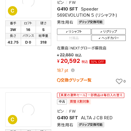
ピン
ＦＷ
G410 SFT
Speeder
C
569EVOLUTION ５ (リシャフト)
男性用右
グリップ交換可能
番手
ロフト
硬さ
3W
16
S
リシャフト
リグリップ
長さ
バランス
総重量
付属品
ヘッドカバー
42.75
D 0
318
在庫店：NEXTグローボ蘇我店
22,880
税込
20,592
税込
10% OFF
187
pt
交換グリップ一覧
0
【真夏の激熱セール】一部商品は毎日入れ替え
買替え割対象
中古
ピン
ＦＷ
G410 SFT
ALTA J CB RED
C
男性用右
グリップ交換可能