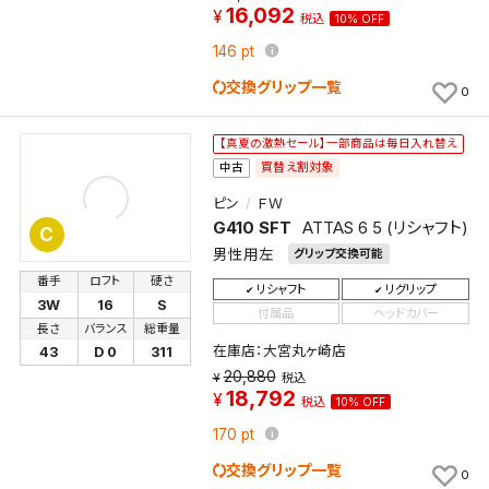
16,092
税込
10% OFF
この検索条件をマイページ内「保存検索条件一覧」に
146
pt
保存します。
よく探す商品を、毎回条件指定することなく簡単に開
交換グリップ一覧
0
くことができます。
【真夏の激熱セール】一部商品は毎日入れ替え
検索条件
買替え割対象
中古
ピン
ＦＷ
G410 SFT
ATTAS 6 5 (リシャフト)
C
男性用左
検索条件を保存
グリップ交換可能
番手
ロフト
硬さ
リシャフト
リグリップ
3W
16
S
新着通知
付属品
ヘッドカバー
検索条件を保存しました。
長さ
バランス
総重量
これまで保存した検索条件は、マイページの「保存検
在庫店：大宮丸ヶ崎店
43
D 0
311
新着通知を「する」にすると、この条件に一致する商品
索条件一覧」で確認できます。
20,880
税込
18,792
が入荷した際に、メール及びお客様のアカウント内の
税込
10% OFF
「お知らせ」で通知します。
170
pt
交換グリップ一覧
0
保存された検索条件は変更できません。