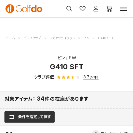
ゴルフ
ゴルフ用品
買取
クーポン
クラブ
ウェア
無料査定
一覧
ホーム
ゴルフクラブ
フェアウェイウッド
ピン
G410 SFT
ピン
ＦＷ
G410 SFT
クラブ評価
3.7
（5件）
34
対象アイテム：
件の在庫があります
条件を指定して探す