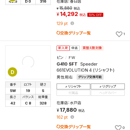
在庫店：春日店
42.5
D 0
316
15,880
税込
14,292
税込
10% OFF
129
pt
交換グリップ一覧
1
買替え割対象
新入荷
中古
ピン
ＦＷ
G410 SFT
Speeder
661EVOLUTION 4 (リシャフト)
D
男性用右
グリップ交換可能
番手
ロフト
硬さ
リシャフト
リグリップ
5W
19
S
付属品
ヘッドカバー
長さ
バランス
総重量
在庫店：水戸店
42
C 8
328
17,880
税込
162
pt
交換グリップ一覧
0