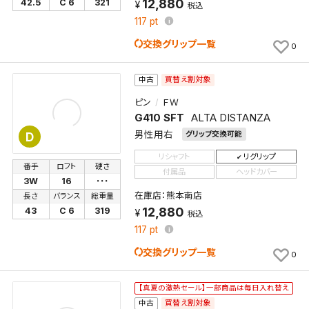
12,880
42.5
C 6
321
税込
117
pt
交換グリップ一覧
0
買替え割対象
中古
ピン
ＦＷ
G410 SFT
ALTA DISTANZA
男性用右
グリップ交換可能
D
リシャフト
リグリップ
番手
ロフト
硬さ
付属品
ヘッドカバー
3W
16
･･･
在庫店：熊本南店
長さ
バランス
総重量
12,880
43
C 6
319
税込
117
pt
交換グリップ一覧
0
【真夏の激熱セール】一部商品は毎日入れ替え
買替え割対象
中古