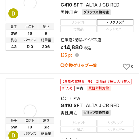
G410 SFT
ALTA J CB RED
男性用右
グリップ交換可能
D
リシャフト
リグリップ
番手
ロフト
硬さ
付属品
ヘッドカバー
3W
16
R
在庫店：菊陽バイパス店
長さ
バランス
総重量
14,880
43
D 0
306
税込
135
pt
交換グリップ一覧
0
【真夏の激熱セール】一部商品は毎日入れ替え
買替え割対象
新入荷
中古
ピン
ＦＷ
G410 SFT
ALTA J CB RED
男性用右
グリップ交換可能
番手
ロフト
硬さ
リシャフト
リグリップ
5W
19
SR
付属品
ヘッドカバー
長さ
バランス
総重量
D