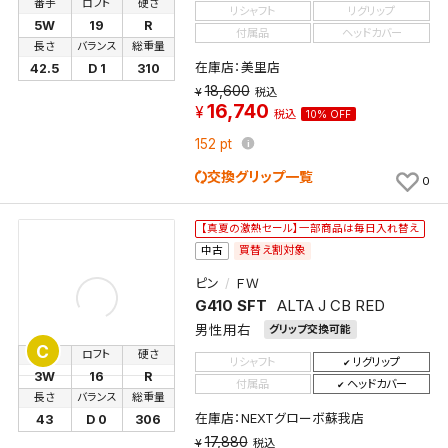
番手
ロフト
硬さ
リシャフト
リグリップ
5W
19
R
付属品
ヘッドカバー
長さ
バランス
総重量
在庫店：美里店
42.5
D 1
310
18,600
税込
16,740
税込
10% OFF
152
pt
交換グリップ一覧
0
【真夏の激熱セール】一部商品は毎日入れ替え
買替え割対象
中古
ピン
ＦＷ
G410 SFT
ALTA J CB RED
男性用右
グリップ交換可能
C
番手
ロフト
硬さ
リシャフト
リグリップ
3W
16
R
付属品
ヘッドカバー
長さ
バランス
総重量
検索条件を保存
在庫店：NEXTグローボ蘇我店
43
D 0
306
17,880
税込