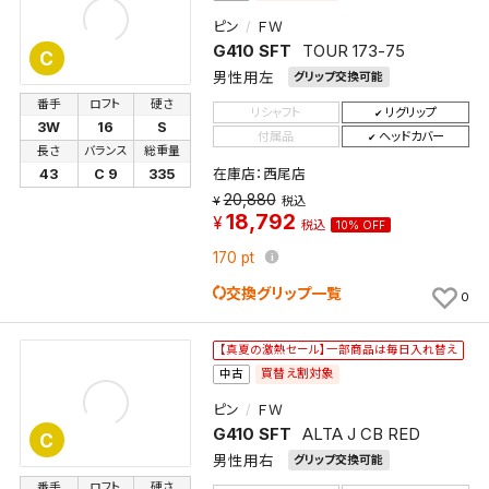
ピン
ＦＷ
G410 SFT
TOUR 173-75
C
男性用左
グリップ交換可能
番手
ロフト
硬さ
リシャフト
リグリップ
3W
16
S
付属品
ヘッドカバー
長さ
バランス
総重量
在庫店：西尾店
43
C 9
335
20,880
税込
18,792
税込
10% OFF
170
pt
交換グリップ一覧
0
【真夏の激熱セール】一部商品は毎日入れ替え
買替え割対象
中古
ピン
ＦＷ
G410 SFT
ALTA J CB RED
C
男性用右
グリップ交換可能
番手
ロフト
硬さ