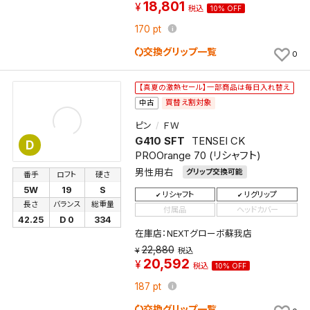
18,801
税込
10% OFF
170
pt
交換グリップ一覧
0
【真夏の激熱セール】一部商品は毎日入れ替え
買替え割対象
中古
ピン
ＦＷ
G410 SFT
TENSEI CK
D
PROOrange 70 (リシャフト)
男性用右
グリップ交換可能
番手
ロフト
硬さ
5W
19
S
リシャフト
リグリップ
長さ
バランス
総重量
付属品
ヘッドカバー
42.25
D 0
334
在庫店：NEXTグローボ蘇我店
22,880
税込
20,592
税込
10% OFF
187
pt
交換グリップ一覧