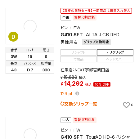
条件を変更したい場合は、マイページの「保存検索条
件一覧」から画面を表示し、条件を変更の上、保存し直
【真夏の激熱セール】一部商品は毎日入れ替え
してください。
買替え割対象
中古
ピン
ＦＷ
保存する
G410 SFT
ALTA J CB RED
D
男性用右
グリップ交換可能
キャンセル
番手
ロフト
硬さ
リシャフト
リグリップ
3W
16
S
付属品
ヘッドカバー
長さ
バランス
総重量
在庫店：NEXT宇都宮鶴田店
43
D 7
330
15,880
税込
14,292
税込
10% OFF
129
pt
交換グリップ一覧
0
買替え割対象
中古
ピン
ＦＷ
G410 SFT
TourAD HD-6 (リシャ