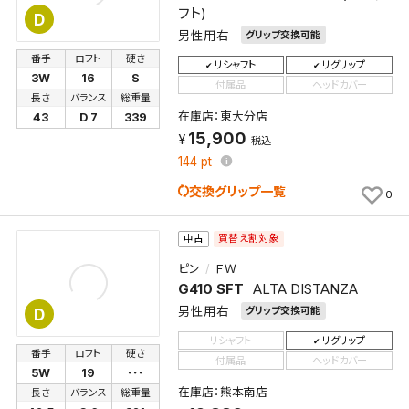
フト)
D
男性用右
グリップ交換可能
番手
ロフト
硬さ
リシャフト
リグリップ
3W
16
S
付属品
ヘッドカバー
長さ
バランス
総重量
在庫店：東大分店
43
D 7
339
15,900
税込
144
pt
交換グリップ一覧
0
買替え割対象
中古
ピン
ＦＷ
G410 SFT
ALTA DISTANZA
男性用右
グリップ交換可能
D
リシャフト
リグリップ
番手
ロフト
硬さ
付属品
ヘッドカバー
5W
19
･･･
在庫店：熊本南店
長さ
バランス
総重量